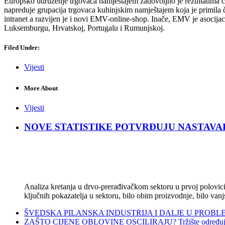
Europsko udruženje trgovaca namještajem zadovoljno je rezultatima čla
napreduje grupacija trgovaca kuhinjskim namještajem koja je primila 
intranet a razvijen je i novi EMV-online-shop. Inače, EMV je asocijac
Luksemburgu, Hrvatskoj, Portugalu i Rumunjskoj.
Filed Under:
Vijesti
More About
Vijesti
NOVE STATISTIKE POTVRĐUJU NASTAVAK KRIZ
Analiza kretanja u drvo-prerađivačkom sektoru u prvoj polovici 
ključnih pokazatelja u sektoru, bilo obim proizvodnje, bilo vanj
ŠVEDSKA PILANSKA INDUSTRIJA I DALJE U PROBLEMIMA:
ZAŠTO CIJENE OBLOVINE OSCILIRAJU? Tržište određuje ci