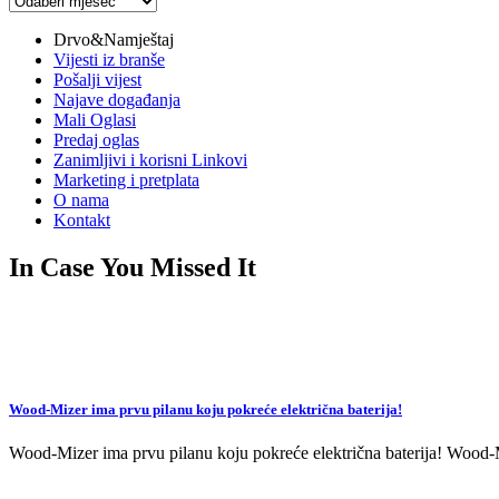
vijesti
Drvo&Namještaj
Vijesti iz branše
Pošalji vijest
Najave događanja
Mali Oglasi
Predaj oglas
Zanimljivi i korisni Linkovi
Marketing i pretplata
O nama
Kontakt
In Case You Missed It
Wood-Mizer ima prvu pilanu koju pokreće električna baterija!
Wood-Mizer ima prvu pilanu koju pokreće električna baterija! Wood-Mi