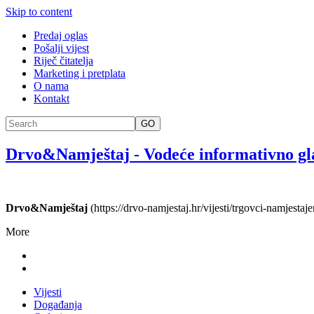
Skip to content
Predaj oglas
Pošalji vijest
Riječ čitatelja
Marketing i pretplata
O nama
Kontakt
GO
Drvo&Namještaj
-
Vodeće informativno gl
Drvo&Namještaj
(https://drvo-namjestaj.hr/vijesti/trgovci-namjestaj
More
Vijesti
Događanja