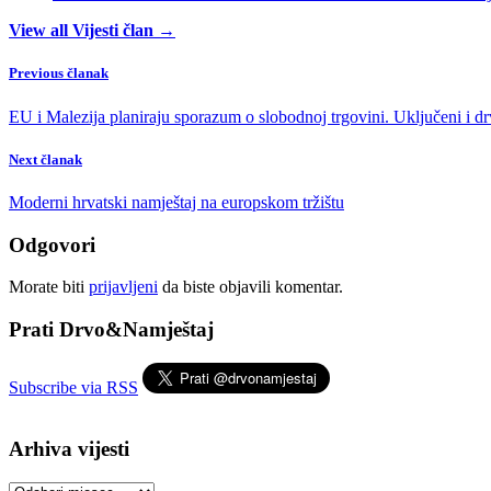
View all Vijesti član →
Previous članak
EU i Malezija planiraju sporazum o slobodnoj trgovini. Uključeni i dr
Next članak
Moderni hrvatski namještaj na europskom tržištu
Odgovori
Morate biti
prijavljeni
da biste objavili komentar.
Prati Drvo&Namještaj
Subscribe via RSS
Arhiva vijesti
Arhiva