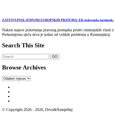
ZAŠTITA POSLJEDNJIH EUROPSKIH PRAŠUMA: EK pokrenula postupak proti
Nakon najave pokretanja pravnog postupka protiv rumunjskih vlasti zb
Prekomjerna sječa drva je jedan od velikih problema u Rumunjskoj.
Search This Site
Browse Archives
Browse
Archives
© Copyright 2026 - 2026, Drvo&Namještaj