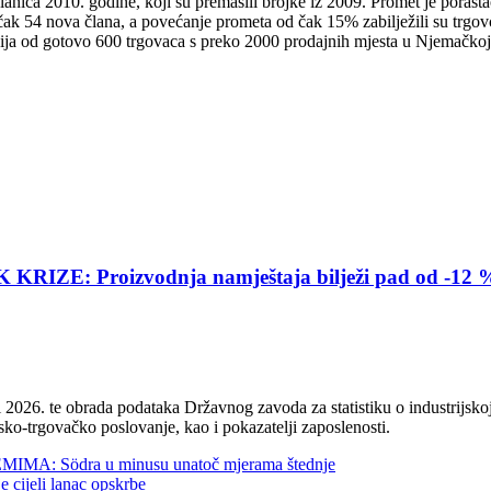
nica 2010. godine, koji su premašili brojke iz 2009. Promet je porastao
čak 54 nova člana, a povećanje prometa od čak 15% zabilježili su trgo
ija od gotovo 600 trgovaca s preko 2000 prodajnih mjesta u Njemačkoj, A
E: Proizvodnja namještaja bilježi pad od -12 
2026. te obrada podataka Državnog zavoda za statistiku o industrijskoj
sko-trgovačko poslovanje, kao i pokazatelji zaposlenosti.
 Södra u minusu unatoč mjerama štednje
jeli lanac opskrbe