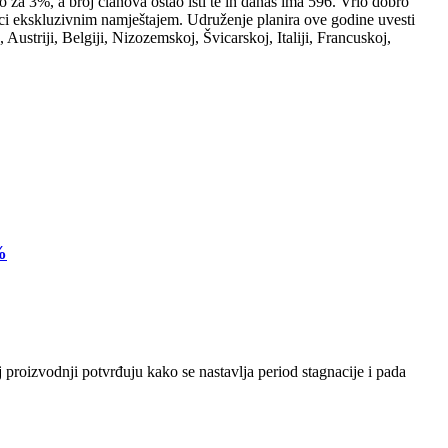
 za 3%, a broj članova ostao isti te ih danas ima 596. Vrlo dobro
vci ekskluzivnim namještajem. Udruženje planira ove godine uvesti
ustriji, Belgiji, Nizozemskoj, Švicarskoj, Italiji, Francuskoj,
%
 proizvodnji potvrđuju kako se nastavlja period stagnacije i pada