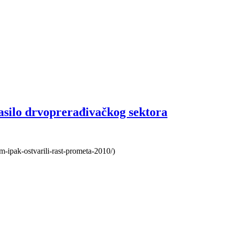
asilo drvoprerađivačkog sektora
em-ipak-ostvarili-rast-prometa-2010/)