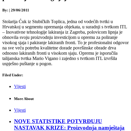
By:
|
29/06/2011
Stolarija Ćuk iz Stubičkih Toplica, jedna od vodećih tvrtki u
Hrvatskoj u segmentu opremanja objekata, u suradnji s tvrtkom ITL
– Inovativne tehnologije lakiranja iz Zagreba, polovicom lipnja je
obnovila svoju proizvodnju investicijom u opremu za poliranje
visokog sjaja i pakiranje lakiranih fronti. To je profesionalni odgovor
na sve veću potrebu kvalitetne dorade površinske obrade drva
odnosno lakiranih fronti u visokom sjaju. Opremu je isporučila
talijanska tvrtka Mario Vigano i zajedno s tvrtkom ITL izvršila
uspješno puštanje u pogon.
Filed Under:
Vijesti
More About
Vijesti
NOVE STATISTIKE POTVRĐUJU
NASTAVAK KRIZE: Proizvodnja namještaja