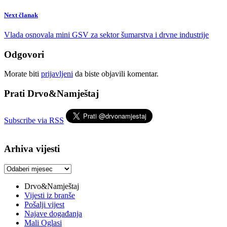
Next članak
Vlada osnovala mini GSV za sektor šumarstva i drvne industrije
Odgovori
Morate biti
prijavljeni
da biste objavili komentar.
Prati Drvo&Namještaj
Subscribe via RSS
Arhiva vijesti
Arhiva
vijesti
Drvo&Namještaj
Vijesti iz branše
Pošalji vijest
Najave događanja
Mali Oglasi