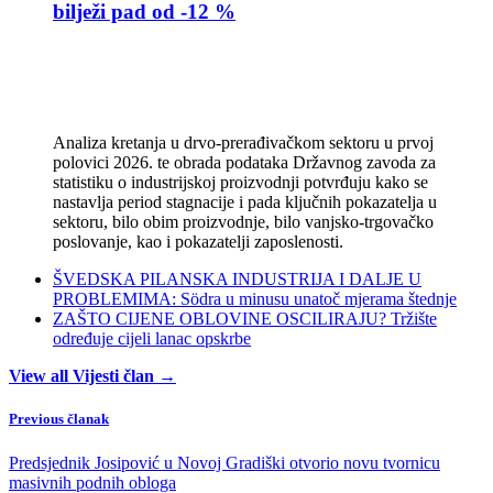
bilježi pad od -12 %
Analiza kretanja u drvo-prerađivačkom sektoru u prvoj
polovici 2026. te obrada podataka Državnog zavoda za
statistiku o industrijskoj proizvodnji potvrđuju kako se
nastavlja period stagnacije i pada ključnih pokazatelja u
sektoru, bilo obim proizvodnje, bilo vanjsko-trgovačko
poslovanje, kao i pokazatelji zaposlenosti.
ŠVEDSKA PILANSKA INDUSTRIJA I DALJE U
PROBLEMIMA: Södra u minusu unatoč mjerama štednje
ZAŠTO CIJENE OBLOVINE OSCILIRAJU? Tržište
određuje cijeli lanac opskrbe
View all Vijesti član →
Previous članak
Predsjednik Josipović u Novoj Gradiški otvorio novu tvornicu
masivnih podnih obloga