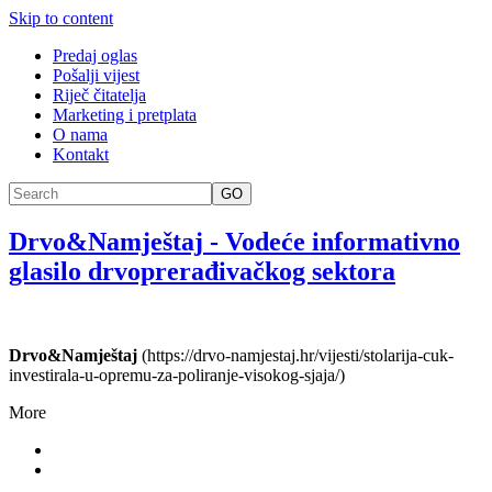
Skip to content
Predaj oglas
Pošalji vijest
Riječ čitatelja
Marketing i pretplata
O nama
Kontakt
GO
Drvo&Namještaj
-
Vodeće informativno
glasilo drvoprerađivačkog sektora
Drvo&Namještaj
(https://drvo-namjestaj.hr/vijesti/stolarija-cuk-
investirala-u-opremu-za-poliranje-visokog-sjaja/)
More