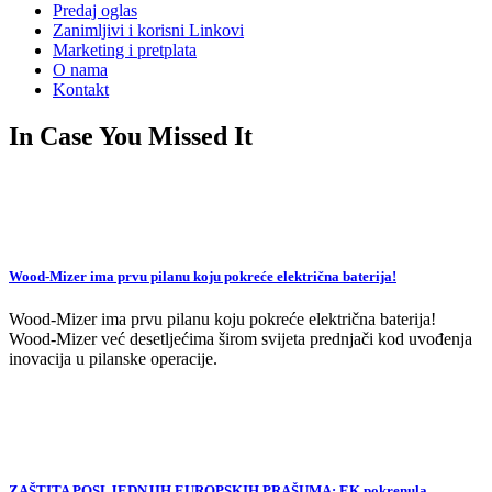
Predaj oglas
Zanimljivi i korisni Linkovi
Marketing i pretplata
O nama
Kontakt
In Case You Missed It
Wood-Mizer ima prvu pilanu koju pokreće električna baterija!
Wood-Mizer ima prvu pilanu koju pokreće električna baterija!
Wood-Mizer već desetljećima širom svijeta prednjači kod uvođenja
inovacija u pilanske operacije.
ZAŠTITA POSLJEDNJIH EUROPSKIH PRAŠUMA: EK pokrenula