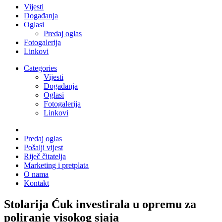
Vijesti
Događanja
Oglasi
Predaj oglas
Fotogalerija
Linkovi
Categories
Vijesti
Događanja
Oglasi
Fotogalerija
Linkovi
Predaj oglas
Pošalji vijest
Riječ čitatelja
Marketing i pretplata
O nama
Kontakt
Stolarija Ćuk investirala u opremu za
poliranje visokog sjaja