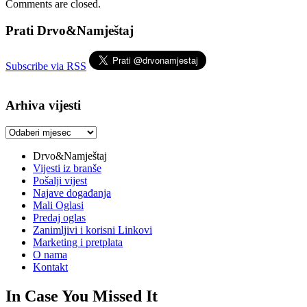
Comments are closed.
Prati Drvo&Namještaj
Subscribe via RSS
Arhiva vijesti
Arhiva
vijesti
Drvo&Namještaj
Vijesti iz branše
Pošalji vijest
Najave događanja
Mali Oglasi
Predaj oglas
Zanimljivi i korisni Linkovi
Marketing i pretplata
O nama
Kontakt
In Case You Missed It