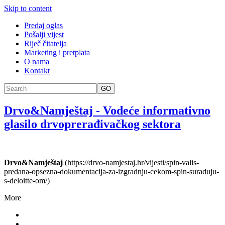
Skip to content
Predaj oglas
Pošalji vijest
Riječ čitatelja
Marketing i pretplata
O nama
Kontakt
GO
Drvo&Namještaj
-
Vodeće informativno
glasilo drvoprerađivačkog sektora
Drvo&Namještaj
(https://drvo-namjestaj.hr/vijesti/spin-valis-
predana-opsezna-dokumentacija-za-izgradnju-cekom-spin-suraduju-
s-deloitte-om/)
More