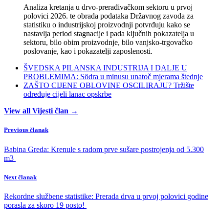
Analiza kretanja u drvo-prerađivačkom sektoru u prvoj
polovici 2026. te obrada podataka Državnog zavoda za
statistiku o industrijskoj proizvodnji potvrđuju kako se
nastavlja period stagnacije i pada ključnih pokazatelja u
sektoru, bilo obim proizvodnje, bilo vanjsko-trgovačko
poslovanje, kao i pokazatelji zaposlenosti.
ŠVEDSKA PILANSKA INDUSTRIJA I DALJE U
PROBLEMIMA: Södra u minusu unatoč mjerama štednje
ZAŠTO CIJENE OBLOVINE OSCILIRAJU? Tržište
određuje cijeli lanac opskrbe
View all Vijesti član →
Previous članak
Babina Greda: Krenule s radom prve sušare postrojenja od 5.300
m3
Next članak
Rekordne službene statistike: Prerada drva u prvoj polovici godine
porasla za skoro 19 posto!