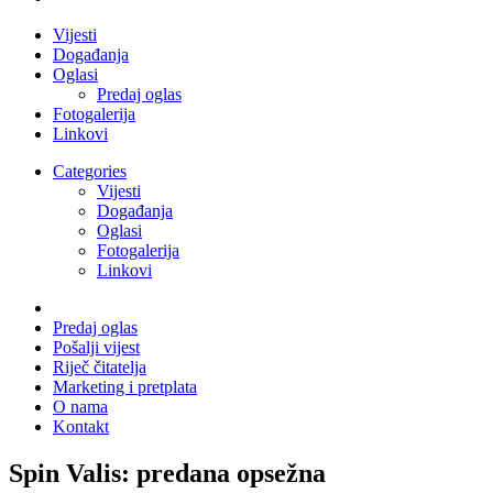
Vijesti
Događanja
Oglasi
Predaj oglas
Fotogalerija
Linkovi
Categories
Vijesti
Događanja
Oglasi
Fotogalerija
Linkovi
Predaj oglas
Pošalji vijest
Riječ čitatelja
Marketing i pretplata
O nama
Kontakt
Spin Valis: predana opsežna