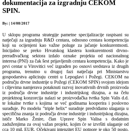
dokumentacija za izgradnju CEKOM
SPIN.
By:
|
14/08/2017
U sklopu programa strategije pametne specijalizacije raspisani su
natječaji za izgradnju R&D centara, odnosno centara kompetencija
koji su ocijenjeni kao važne poluge za jačanje konkurentnosti.
Inicijalno se preko Hrvatskog klastera konkurentnosti drvno-
prerađivačkog sektora izdalo oznake projekta od nacionalnog
interesa (PNI) za čak šest prijavljenih centara kompetencija. Kako je
prvi centar u Virovitici već izgrađen po osnovi sredstava iz drugih
programa, trenutno u drugoj fazi natječaja pri Ministarstvu
gospodarstva apliciraju centri u Lepoglavi i Požegi. CEKOM na
području drvne industrije u Požegi (CEKOM SPIN) svojom idejom
i ciljevima namjerava potaknuti razvoj inovativnih drvnih proizvoda
iz područja drvne industrije i industrijskog dizajna, a na čelu
projektnog konzorcija nalazi se proizvođačka tvrtka Spin Valis d.d.
te lokalne tvrtke s kojima se već godinama kooperira i poslovno
surađuje. Po modelu ”triple helix“ suradnje predviđamo ulaganja u
specifična znanja iz područja drvne industrije i industrijskog dizajna,
ističe Marko Žmire, član Uprave Spin Valisa s dodatnim
zaduženjima za ovaj važan projekt, kojim će se izvršiti ulaganje od
cca 10 mil. EUR. Očekivani intenzitet EU potpore je oko 50 posto,