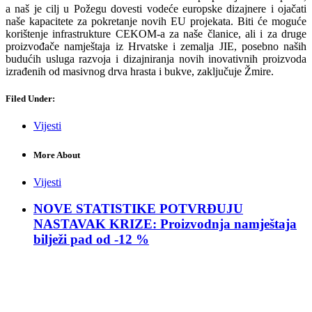
a naš je cilj u Požegu dovesti vodeće europske dizajnere i ojačati
naše kapacitete za pokretanje novih EU projekata. Biti će moguće
korištenje infrastrukture CEKOM-a za naše članice, ali i za druge
proizvođače namještaja iz Hrvatske i zemalja JIE, posebno naših
budućih usluga razvoja i dizajniranja novih inovativnih proizvoda
izrađenih od masivnog drva hrasta i bukve, zaključuje Žmire.
Filed Under:
Vijesti
More About
Vijesti
NOVE STATISTIKE POTVRĐUJU
NASTAVAK KRIZE: Proizvodnja namještaja
bilježi pad od -12 %