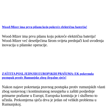
Wood-Mizer ima prvu pilanu koju pokreće električna baterija!
Wood-Mizer ima prvu pilanu koju pokreće električna baterija!
Wood-Mizer već desetljećima širom svijeta prednjači kod uvođenja
inovacija u pilanske operacije.
ZAŠTITA POSLJEDNJIH EUROPSKIH PRAŠUMA: EK pokrenula
postupak protiv Rumunjske zbog ilegalne sječe!
Nakon najave pokretanja pravnog postupka protiv rumunjskih vlasti
zbog sustavnog i kontinuiranog neuspjeha u zaštiti posljednje
primarne prašume u Europi, Europska komisija je i službeno to
učinila. Prekomjerna sječa drva je jedan od velikih problema u
Rumunjskoj.