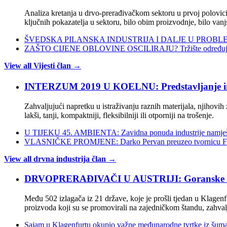
Analiza kretanja u drvo-prerađivačkom sektoru u prvoj polovici 
ključnih pokazatelja u sektoru, bilo obim proizvodnje, bilo vanj
ŠVEDSKA PILANSKA INDUSTRIJA I DALJE U PROBLEMIMA:
ZAŠTO CIJENE OBLOVINE OSCILIRAJU? Tržište određuje ci
View all Vijesti član →
INTERZUM 2019 U KOELNU: Predstavljanje inova
Zahvaljujući napretku u istraživanju raznih materijala, njihovih
lakši, tanji, kompaktniji, fleksibilniji ili otporniji na trošenje.
U TIJEKU 45. AMBIENTA: Zavidna ponuda industrije namješta
VLASNIČKE PROMJENE: Darko Pervan preuzeo tvornicu Fur
View all drvna industrija član →
DRVOPRERAĐIVAČI U AUSTRIJI: Goranske tvr
Među 502 izlagača iz 21 države, koje je prošli tjedan u Klag
proizvoda koji su se promovirali na zajedničkom štandu, zahvalj
Sajam u Klagenfurtu okupio važne međunarodne tvrtke iz šumars