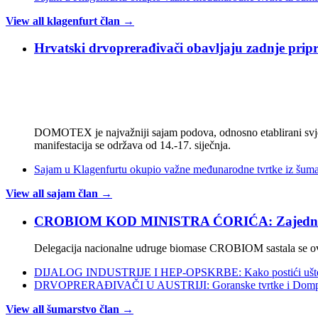
View all klagenfurt član →
Hrvatski drvoprerađivači obavljaju zadnje p
DOMOTEX je najvažniji sajam podova, odnosno etablirani svjetsk
manifestacija se održava od 14.-17. siječnja.
Sajam u Klagenfurtu okupio važne međunarodne tvrtke iz šumars
View all sajam član →
CROBIOM KOD MINISTRA ĆORIĆA: Zajednički p
Delegacija nacionalne udruge biomase CROBIOM sastala se ovaj 
DIJALOG INDUSTRIJE I HEP-OPSKRBE: Kako postići uštede i
DRVOPRERAĐIVAČI U AUSTRIJI: Goranske tvrtke i Dompro
View all šumarstvo član →