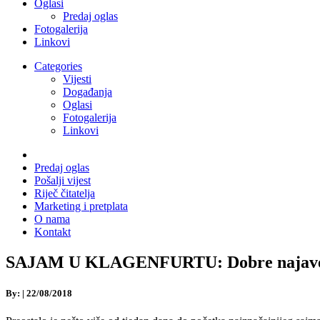
Oglasi
Predaj oglas
Fotogalerija
Linkovi
Categories
Vijesti
Događanja
Oglasi
Fotogalerija
Linkovi
Predaj oglas
Pošalji vijest
Riječ čitatelja
Marketing i pretplata
O nama
Kontakt
SAJAM U KLAGENFURTU: Dobre najave za n
By:
|
22/08/2018