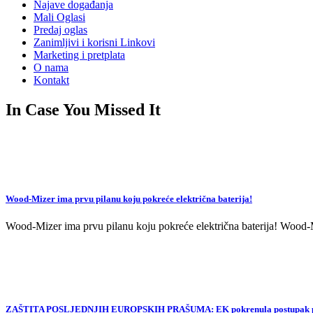
Najave događanja
Mali Oglasi
Predaj oglas
Zanimljivi i korisni Linkovi
Marketing i pretplata
O nama
Kontakt
In Case You Missed It
Wood-Mizer ima prvu pilanu koju pokreće električna baterija!
Wood-Mizer ima prvu pilanu koju pokreće električna baterija! Wood-Mi
ZAŠTITA POSLJEDNJIH EUROPSKIH PRAŠUMA: EK pokrenula postupak proti