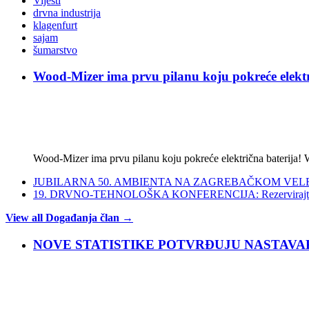
Vijesti
drvna industrija
klagenfurt
sajam
šumarstvo
Wood-Mizer ima prvu pilanu koju pokreće elektr
Wood-Mizer ima prvu pilanu koju pokreće električna baterija! W
JUBILARNA 50. AMBIENTA NA ZAGREBAČKOM VEL
19. DRVNO-TEHNOLOŠKA KONFERENCIJA: Rezervirajte mjesto 
View all Događanja član →
NOVE STATISTIKE POTVRĐUJU NASTAVAK KRIZ