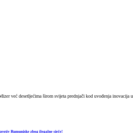
zer već desetljećima širom svijeta prednjači kod uvođenja inovacija u 
v Rumunjske zbog ilegalne sječe!