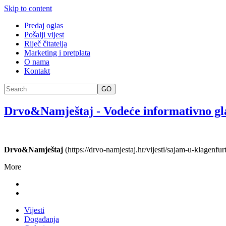
Skip to content
Predaj oglas
Pošalji vijest
Riječ čitatelja
Marketing i pretplata
O nama
Kontakt
GO
Drvo&Namještaj
-
Vodeće informativno gl
Drvo&Namještaj
(https://drvo-namjestaj.hr/vijesti/sajam-u-klagenfu
More
Vijesti
Događanja