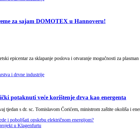
ripreme za sajam DOMOTEX u Hannoveru!
i epicentar za sklapanje poslova i otvaranje mogućnosti za plasman rob
tva i drvne industrije
otaknuti veće korištenje drva kao energenta
tjedan s dr. sc. Tomislavom Ćorićem, ministrom zaštite okoliša i ener
 poboljšati opskrbu električnom energijom?
jekt u Klagenfurtu