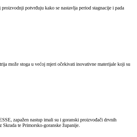
 proizvodnji potvrđuju kako se nastavlja period stagnacije i pada
trija može stoga u većoj mjeri očekivati inovativne materijale koji su
SSE, zapažen nastup imali su i goranski proizvođači drvnih
 iz Skrada te Primorsko-goranske županije.