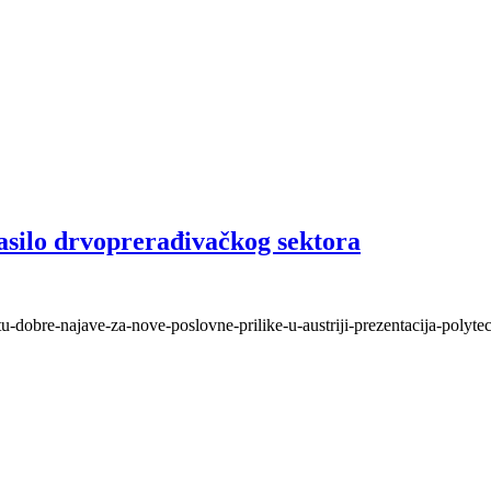
asilo drvoprerađivačkog sektora
rtu-dobre-najave-za-nove-poslovne-prilike-u-austriji-prezentacija-polyte