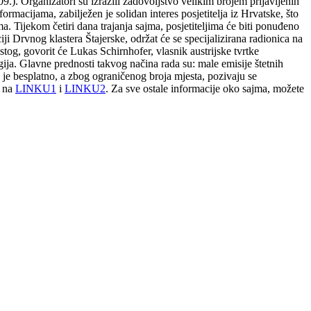
.). Organizatori su izrazili zadovoljstvo velikim brojem prijavljenih
ormacijama, zabilježen je solidan interes posjetitelja iz Hrvatske, što
a. Tijekom četiri dana trajanja sajma, posjetiteljima će biti ponuđeno
ji Drvnog klastera Štajerske, održat će se specijalizirana radionica na
og, govorit će Lukas Schirnhofer, vlasnik austrijske tvrtke
rgija. Glavne prednosti takvog načina rada su: male emisije štetnih
e je besplatno, a zbog ograničenog broja mjesta, pozivaju se
i na
LINKU1
i
LINKU2
. Za sve ostale informacije oko sajma, možete