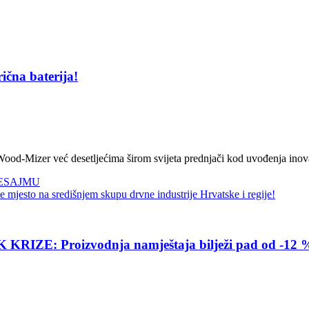
ična baterija!
ood-Mizer već desetljećima širom svijeta prednjači kod uvođenja inova
ESAJMU
na središnjem skupu drvne industrije Hrvatske i regije!
E: Proizvodnja namještaja bilježi pad od -12 