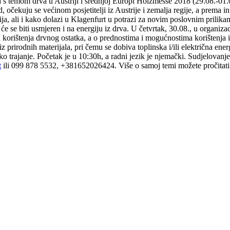
 s temom drva u Austriji i srednjoj Europi Holzmesse 2018 (29.08.-01.09
očekuju se većinom posjetitelji iz Austrije i zemalja regije, a prema inf
ija, ali i kako dolazi u Klagenfurt u potrazi za novim poslovnim prilikam
se biti usmjeren i na energiju iz drva. U četvrtak, 30.08., u organizaci
orištenja drvnog ostatka, a o prednostima i mogućnostima korištenja ist
iz prirodnih materijala, pri čemu se dobiva toplinska i/ili električna ene
tko trajanje. Početak je u 10:30h, a radni jezik je njemački. Sudjelovanj
t
ili 099 878 5532, +381652026424. Više o samoj temi možete pročitat