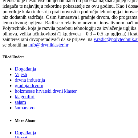
Preostalo je nešto više od tjedan dana do početka najznačajnijeg sajma
izlagača te najavljuju rekordne pokazatelje za ovu godinu. Kao i dosad, 
potvrđuje kako industrija prati novosti u području tehnologija i inovac
niz dodatnih sadržaja. Osim šumarstva i gradnje drvom, dio programa će 
temu drvnog ugljena. Radi se o relativno novom i inovativnom načinu k
Polytechnik, koja je razvila posebnu tehnologiju za izvlačenje ugljika 
plinova, velika učinkovitost (1 kg drveta = 0,3 – 0,5 kg ugljena) i kra
zainteresirani drvoprerađivači da se prijave na
v.radic@polytechnik.a
se obratiti na
info@drvniklaster.hr
Filed Under:
Događanja
Vijesti
drvna industrija
gradnja drvom
holzmesse hrvatski drvni klaster
klagenfurt
sajam
šumarstvo
More About
Događanja