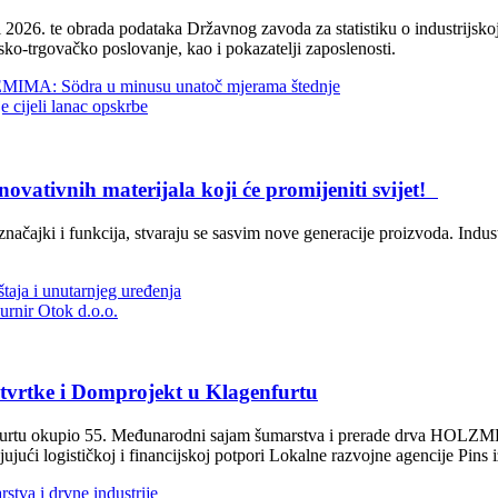
2026. te obrada podataka Državnog zavoda za statistiku o industrijskoj
sko-trgovačko poslovanje, kao i pokazatelji zaposlenosti.
 Södra u minusu unatoč mjerama štednje
jeli lanac opskrbe
tivnih materijala koji će promijeniti svijet!
 značajki i funkcija, stvaraju se sasvim nove generacije proizvoda. Indus
ja i unutarnjeg uređenja
nir Otok d.o.o.
tke i Domprojekt u Klagenfurtu
enfurtu okupio 55. Međunarodni sajam šumarstva i prerade drva HOLZME
ujući logističkoj i financijskoj potpori Lokalne razvojne agencije Pins
tva i drvne industrije