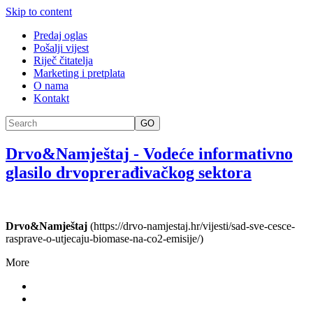
Skip to content
Predaj oglas
Pošalji vijest
Riječ čitatelja
Marketing i pretplata
O nama
Kontakt
GO
Drvo&Namještaj
-
Vodeće informativno
glasilo drvoprerađivačkog sektora
Drvo&Namještaj
(https://drvo-namjestaj.hr/vijesti/sad-sve-cesce-
rasprave-o-utjecaju-biomase-na-co2-emisije/)
More