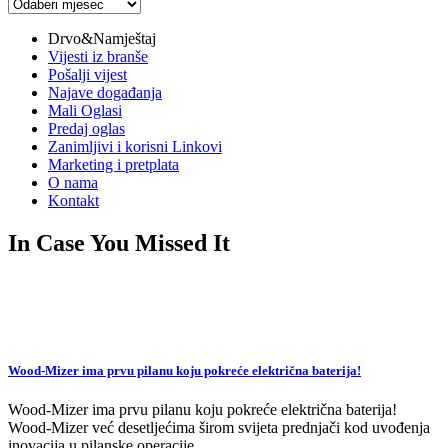
Arhiva
vijesti
Drvo&Namještaj
Vijesti iz branše
Pošalji vijest
Najave događanja
Mali Oglasi
Predaj oglas
Zanimljivi i korisni Linkovi
Marketing i pretplata
O nama
Kontakt
In Case You Missed It
Wood-Mizer ima prvu pilanu koju pokreće električna baterija!
Wood-Mizer ima prvu pilanu koju pokreće električna baterija!
Wood-Mizer već desetljećima širom svijeta prednjači kod uvođenja
inovacija u pilanske operacije.