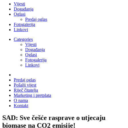
Vijesti
Događanja
Oglasi
Predaj oglas
Fotogalerija
Linkovi
Categories
Vijesti
Događanja
Oglasi
Fotogalerija
Linkovi
Predaj oglas
Pošalji vijest
Riječ čitatelja
Marketing i pretplata
O nama
Kontakt
SAD: Sve češće rasprave o utjecaju
biomase na CO2 emisije!