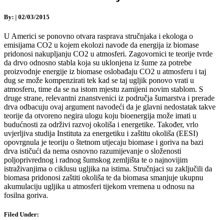
By:
|
02/03/2015
U Americi se ponovno otvara rasprava stručnjaka i ekologa o
emisijama CO2 u kojem ekolozi navode da energija iz biomase
pridonosi nakupljanju CO2 u atmosferi. Zagovornici te teorije tvrde
da drvo odnosno stabla koja su uklonjena iz šume za potrebe
proizvodnje energije iz biomase oslobađaju CO2 u atmosferu i taj
dug se može kompenzirati tek kad se taj ugljik ponovo vrati u
atmosferu, time da se na istom mjestu zamijeni novim stablom. S
druge strane, relevantni znanstvenici iz područja šumarstva i prerade
drva odbacuju ovaj argument navodeći da je glavni nedostatak takve
teorije da otvoreno negira ulogu koju bioenergija može imati u
budućnosti za održivi razvoj okoliša i energetike. Također, vrlo
uvjerljiva studija Instituta za energetiku i zaštitu okoliša (EESI)
opovrgnula je teoriju o štetnom utjecaju biomase i goriva na bazi
drva ističući da nema osnovno razumijevanje o složenosti
poljoprivrednog i radnog šumskog zemljišta te o najnovijim
istraživanjima o ciklusu ugljika na istima. Stručnjaci su zaključili da
biomasa pridonosi zaštiti okoliša te da biomasa smanjuje ukupnu
akumulaciju ugljika u atmosferi tijekom vremena u odnosu na
fosilna goriva.
Filed Under: