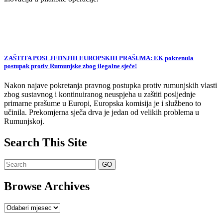
ZAŠTITA POSLJEDNJIH EUROPSKIH PRAŠUMA: EK pokrenula
postupak protiv Rumunjske zbog ilegalne sječe!
Nakon najave pokretanja pravnog postupka protiv rumunjskih vlasti
zbog sustavnog i kontinuiranog neuspjeha u zaštiti posljednje
primarne prašume u Europi, Europska komisija je i službeno to
učinila. Prekomjerna sječa drva je jedan od velikih problema u
Rumunjskoj.
Search This Site
Browse Archives
Browse
Archives