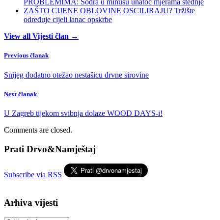
PROBLEMIMA: Södra u minusu unatoč mjerama štednje
ZAŠTO CIJENE OBLOVINE OSCILIRAJU? Tržište
određuje cijeli lanac opskrbe
View all Vijesti član →
Previous članak
Snijeg dodatno otežao nestašicu drvne sirovine
Next članak
U Zagreb tijekom svibnja dolaze WOOD DAYS-i!
Comments are closed.
Prati Drvo&Namještaj
Subscribe via RSS
Arhiva vijesti