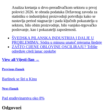
Analiza kretanja u drvo-prerađivačkom sektoru u prvoj
polovici 2026. te obrada podataka Državnog zavoda za
statistiku o industrijskoj proizvodnji potvrđuju kako se
nastavlja period stagnacije i pada ključnih pokazatelja u
sektoru, bilo obim proizvodnje, bilo vanjsko-trgovačko
poslovanje, kao i pokazatelji zaposlenosti.
ŠVEDSKA PILANSKA INDUSTRIJA I DALJE U
PROBLEMIMA: Södra u minusu unatoč mjerama štednje
ZAŠTO CIJENE OBLOVINE OSCILIRAJU? Tržište
određuje cijeli lanac opskrbe
View all Vijesti član →
Previous članak
Barlinek se širi u Kinu
Next članak
Pad građevinarstva oko 8%
Odgovori