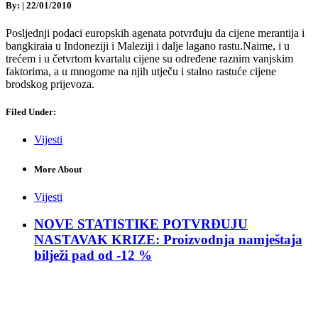
By:
|
22/01/2010
Posljednji podaci europskih agenata potvrđuju da cijene merantija i
bangkiraia u Indoneziji i Maleziji i dalje lagano rastu.Naime, i u
trećem i u četvrtom kvartalu cijene su određene raznim vanjskim
faktorima, a u mnogome na njih utječu i stalno rastuće cijene
brodskog prijevoza.
Filed Under:
Vijesti
More About
Vijesti
NOVE STATISTIKE POTVRĐUJU
NASTAVAK KRIZE: Proizvodnja namještaja
bilježi pad od -12 %