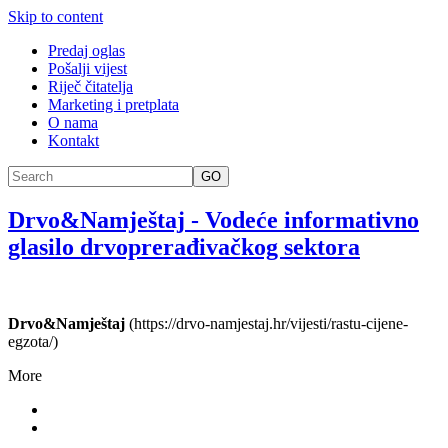
Skip to content
Predaj oglas
Pošalji vijest
Riječ čitatelja
Marketing i pretplata
O nama
Kontakt
GO
Drvo&Namještaj
-
Vodeće informativno
glasilo drvoprerađivačkog sektora
Drvo&Namještaj
(https://drvo-namjestaj.hr/vijesti/rastu-cijene-
egzota/)
More