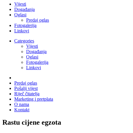
Vijesti
Događanja
Oglasi
Predaj oglas
Fotogalerija
Linkovi
Categories
Vijesti
Događanja
Oglasi
Fotogalerija
Linkovi
Predaj oglas
Pošalji vijest
Riječ čitatelja
Marketing i pretplata
O nama
Kontakt
Rastu cijene egzota