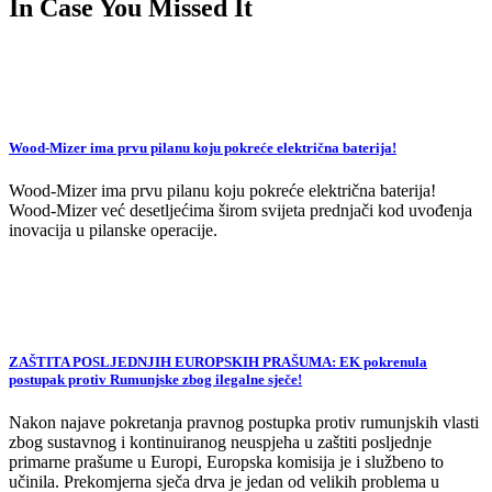
In Case You Missed It
Wood-Mizer ima prvu pilanu koju pokreće električna baterija!
Wood-Mizer ima prvu pilanu koju pokreće električna baterija!
Wood-Mizer već desetljećima širom svijeta prednjači kod uvođenja
inovacija u pilanske operacije.
ZAŠTITA POSLJEDNJIH EUROPSKIH PRAŠUMA: EK pokrenula
postupak protiv Rumunjske zbog ilegalne sječe!
Nakon najave pokretanja pravnog postupka protiv rumunjskih vlasti
zbog sustavnog i kontinuiranog neuspjeha u zaštiti posljednje
primarne prašume u Europi, Europska komisija je i službeno to
učinila. Prekomjerna sječa drva je jedan od velikih problema u