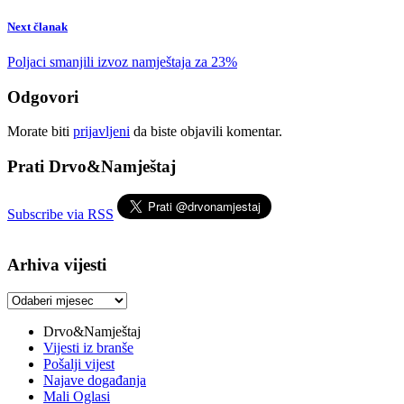
Next članak
Poljaci smanjili izvoz namještaja za 23%
Odgovori
Morate biti
prijavljeni
da biste objavili komentar.
Prati Drvo&Namještaj
Subscribe via RSS
Arhiva vijesti
Arhiva
vijesti
Drvo&Namještaj
Vijesti iz branše
Pošalji vijest
Najave događanja
Mali Oglasi