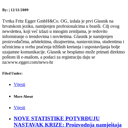
By:
|
12/11/2009
Tvrtka Fritz Egger GmbH&Co. OG, izdala je prvi Glasnik na
hrvatskom jeziku, namijenjen profesionalcima u branši. Cilj ovog
newslettea, koji već izlazi u mnogim zemljama, je redovito
informiranje o trendovima i novitetima. Glasnik je namijenjen
proizvođačima, arhitektima, dizajnerima, nastavnicima, studentima i
učenicima u svrhu praćenja tržišnih kretanja i uspostavljanja bolje
uzajamne komunikacije. Glasnik se besplatno može primati direktno
poštom ili e-mailom, a podaci za registraciju daju se
na:www.egger.com/news-hr
Filed Under:
Vijesti
More About
Vijesti
NOVE STATISTIKE POTVRĐUJU
NASTAVAK KRIZE: Proizvodnja namještaja