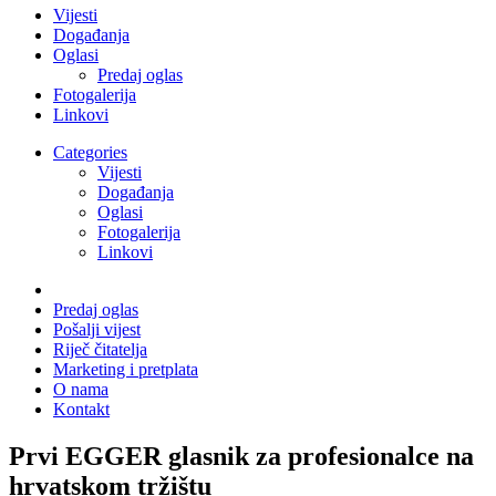
Vijesti
Događanja
Oglasi
Predaj oglas
Fotogalerija
Linkovi
Categories
Vijesti
Događanja
Oglasi
Fotogalerija
Linkovi
Predaj oglas
Pošalji vijest
Riječ čitatelja
Marketing i pretplata
O nama
Kontakt
Prvi EGGER glasnik za profesionalce na
hrvatskom tržištu