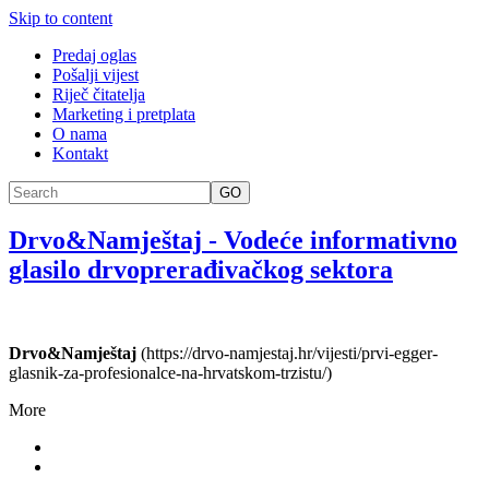
Skip to content
Predaj oglas
Pošalji vijest
Riječ čitatelja
Marketing i pretplata
O nama
Kontakt
GO
Drvo&Namještaj
-
Vodeće informativno
glasilo drvoprerađivačkog sektora
Drvo&Namještaj
(https://drvo-namjestaj.hr/vijesti/prvi-egger-
glasnik-za-profesionalce-na-hrvatskom-trzistu/)
More