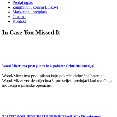
Predaj oglas
Zanimljivi i korisni Linkovi
Marketing i pretplata
O nama
Kontakt
In Case You Missed It
Wood-Mizer ima prvu pilanu koju pokreće električna baterija!
Wood-Mizer ima prvu pilanu koju pokreće električna baterija!
Wood-Mizer već desetljećima širom svijeta prednjači kod uvođenja
inovacija u pilanske operacije.
ZAŠTITA POSLJEDNJIH EUROPSKIH PRAŠUMA: EK pokrenula