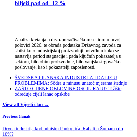
bilježi pad od -12 %
Analiza kretanja u drvo-prerađivačkom sektoru u prvoj
polovici 2026. te obrada podataka Državnog zavoda za
statistiku o industrijskoj proizvodnji potvrđuju kako se
nastavlja period stagnacije i pada ključnih pokazatelja u
sektoru, bilo obim proizvodnje, bilo vanjsko-trgovačko
poslovanje, kao i pokazatelji zaposlenosti.
ŠVEDSKA PILANSKA INDUSTRIJA I DALJE U
PROBLEMIMA: Södra u minusu unatoč mjerama štednje
ZAŠTO CIJENE OBLOVINE OSCILIRAJU? Tržište
određuje cijeli lanac opskrbe
View all Vijesti član →
Previous članak
Drvna industrija kod ministra Pankretića. Rabati u Šumama do
10%?