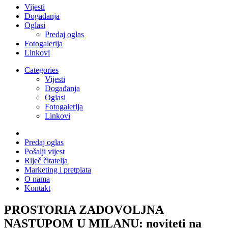
Vijesti
Događanja
Oglasi
Predaj oglas
Fotogalerija
Linkovi
Categories
Vijesti
Događanja
Oglasi
Fotogalerija
Linkovi
Predaj oglas
Pošalji vijest
Riječ čitatelja
Marketing i pretplata
O nama
Kontakt
PROSTORIA ZADOVOLJNA
NASTUPOM U MILANU: noviteti na