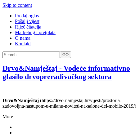
Skip to content
Predaj oglas
Pošalji vijest
Riječ čitatelja
Marketing i pretplata
O nama
Kontakt
GO
Drvo&Namještaj
-
Vodeće informativno
glasilo drvoprerađivačkog sektora
Drvo&Namještaj
(https://drvo-namjestaj.hr/vijesti/prostoria-
zadovoljna-nastupom-u-milanu-noviteti-na-salone-del-mobile-2019/)
More