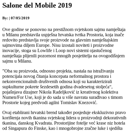
Salone del Mobile 2019
By:
|
07/05/2019
Ove godine se ponovno na prestižnom svjetskom sajmu namještaja
u Milanu predstavila uspješna hrvatska tvrtka Prostoria, koja inače
redovito predstavlja svoje proizvode na glavnim namještajskim
sajmovima diljem Europe. Nisu izostali noviteti i proizvodne
inovacije, stoga su Lowlife i Loop novi sistemi ojastučenog
namještaja plijenili pozornost mnogih posjetitelja na ovogodišnjem
sajmu u Milanu.
”Oba su proizvoda, odnosno projekta, nastala na istraživanju
potencijala novog čitanja koncepata neformalnog prostora i
nekonvencionalnih društvenih odnosa koji su karakterizirali
supkulturne pokrete šezdesetih godina dvadesetog stoljeća“,
pojašnjava dizajner Nikola Radeljković iz kreativnog kolektiva
Numen/For Use, koji je do sada u više navrata surađivao s timom
Prostorie kojeg predvodi agilni Tomislav Knezović.
Ovaj etablirani hrvatski brend također posjeduje ekskluzivno pravo
korištenja novih tkanina svjetskog lidera u proizvodnji dekorativnih
tkanina, danskog Kvadrata. Prostorijine fotelje već krase niz hotela
od Singapura do Finske, kao i mnogobrojne zračne luke i sjedišta