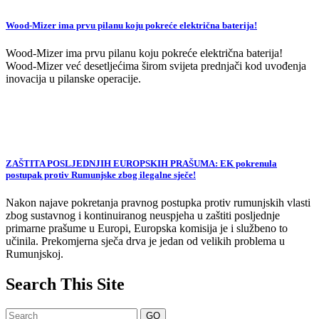
Wood-Mizer ima prvu pilanu koju pokreće električna baterija!
Wood-Mizer ima prvu pilanu koju pokreće električna baterija!
Wood-Mizer već desetljećima širom svijeta prednjači kod uvođenja
inovacija u pilanske operacije.
ZAŠTITA POSLJEDNJIH EUROPSKIH PRAŠUMA: EK pokrenula
postupak protiv Rumunjske zbog ilegalne sječe!
Nakon najave pokretanja pravnog postupka protiv rumunjskih vlasti
zbog sustavnog i kontinuiranog neuspjeha u zaštiti posljednje
primarne prašume u Europi, Europska komisija je i službeno to
učinila. Prekomjerna sječa drva je jedan od velikih problema u
Rumunjskoj.
Search This Site