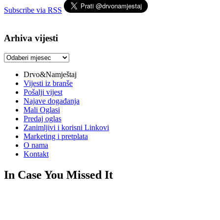
Subscribe via RSS
Arhiva vijesti
Arhiva
vijesti
Drvo&Namještaj
Vijesti iz branše
Pošalji vijest
Najave događanja
Mali Oglasi
Predaj oglas
Zanimljivi i korisni Linkovi
Marketing i pretplata
O nama
Kontakt
In Case You Missed It