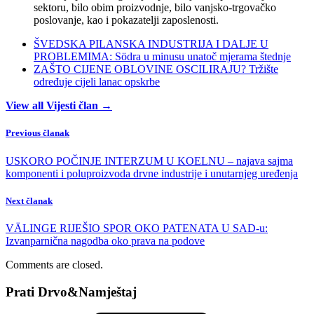
sektoru, bilo obim proizvodnje, bilo vanjsko-trgovačko
poslovanje, kao i pokazatelji zaposlenosti.
ŠVEDSKA PILANSKA INDUSTRIJA I DALJE U
PROBLEMIMA: Södra u minusu unatoč mjerama štednje
ZAŠTO CIJENE OBLOVINE OSCILIRAJU? Tržište
određuje cijeli lanac opskrbe
View all Vijesti član →
Previous članak
USKORO POČINJE INTERZUM U KOELNU – najava sajma
komponenti i poluproizvoda drvne industrije i unutarnjeg uređenja
Next članak
VÄLINGE RIJEŠIO SPOR OKO PATENATA U SAD-u:
Izvanparnična nagodba oko prava na podove
Comments are closed.
Prati Drvo&Namještaj