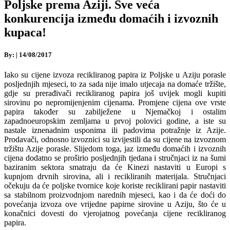
Poljske prema Aziji. Sve veća
konkurencija između domaćih i izvoznih
kupaca!
By:
|
14/08/2017
Iako su cijene izvoza recikliranog papira iz Poljske u Aziju porasle
posljednjih mjeseci, to za sada nije imalo utjecaja na domaće tržište,
gdje su prerađivači recikliranog papira još uvijek mogli kupiti
sirovinu po nepromijenjenim cijenama. Promjene cijena ove vrste
papira također su zabilježene u Njemačkoj i ostalim
zapadnoeuropskim zemljama u prvoj polovici godine, a iste su
nastale iznenadnim usponima ili padovima potražnje iz Azije.
Prodavači, odnosno izvoznici su izvijestili da su cijene na izvoznom
tržištu Azije porasle. Slijedom toga, jaz između domaćih i izvoznih
cijena dodatno se proširio posljednjih tjedana i stručnjaci iz na šumi
baziranim sektora smatraju da će Kinezi nastaviti u Europi s
kupnjom drvnih sirovina, ali i recikliranih materijala. Stručnjaci
očekuju da će poljske tvornice koje koriste reciklirani papir nastaviti
sa stabilnom proizvodnjom narednih mjeseci, kao i da će doći do
povećanja izvoza ove vrijedne papirne sirovine u Aziju, što će u
konačnici dovesti do vjerojatnog povećanja cijene recikliranog
papira.