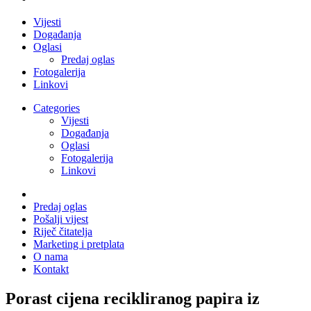
Vijesti
Događanja
Oglasi
Predaj oglas
Fotogalerija
Linkovi
Categories
Vijesti
Događanja
Oglasi
Fotogalerija
Linkovi
Predaj oglas
Pošalji vijest
Riječ čitatelja
Marketing i pretplata
O nama
Kontakt
Porast cijena recikliranog papira iz