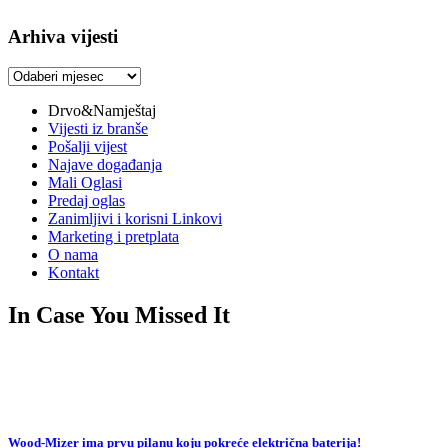
Arhiva vijesti
Arhiva
vijesti
Drvo&Namještaj
Vijesti iz branše
Pošalji vijest
Najave događanja
Mali Oglasi
Predaj oglas
Zanimljivi i korisni Linkovi
Marketing i pretplata
O nama
Kontakt
In Case You Missed It
Wood-Mizer ima prvu pilanu koju pokreće električna baterija!