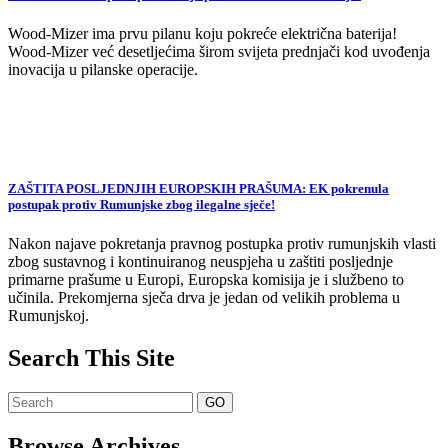
Wood-Mizer ima prvu pilanu koju pokreće električna baterija!
Wood-Mizer već desetljećima širom svijeta prednjači kod uvođenja
inovacija u pilanske operacije.
ZAŠTITA POSLJEDNJIH EUROPSKIH PRAŠUMA: EK pokrenula
postupak protiv Rumunjske zbog ilegalne sječe!
Nakon najave pokretanja pravnog postupka protiv rumunjskih vlasti
zbog sustavnog i kontinuiranog neuspjeha u zaštiti posljednje
primarne prašume u Europi, Europska komisija je i službeno to
učinila. Prekomjerna sječa drva je jedan od velikih problema u
Rumunjskoj.
Search This Site
Browse Archives