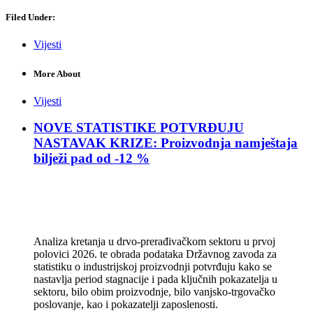
Filed Under:
Vijesti
More About
Vijesti
NOVE STATISTIKE POTVRĐUJU
NASTAVAK KRIZE: Proizvodnja namještaja
bilježi pad od -12 %
Analiza kretanja u drvo-prerađivačkom sektoru u prvoj
polovici 2026. te obrada podataka Državnog zavoda za
statistiku o industrijskoj proizvodnji potvrđuju kako se
nastavlja period stagnacije i pada ključnih pokazatelja u
sektoru, bilo obim proizvodnje, bilo vanjsko-trgovačko
poslovanje, kao i pokazatelji zaposlenosti.