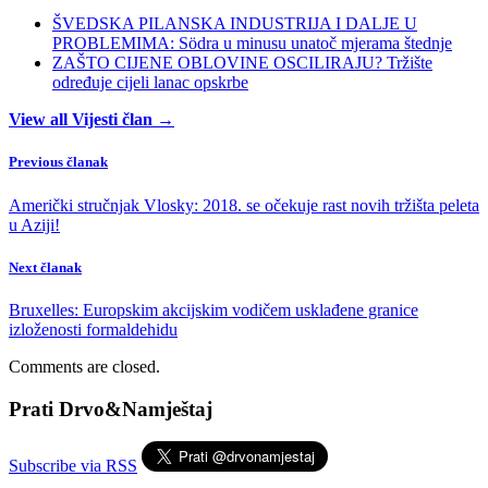
ŠVEDSKA PILANSKA INDUSTRIJA I DALJE U
PROBLEMIMA: Södra u minusu unatoč mjerama štednje
ZAŠTO CIJENE OBLOVINE OSCILIRAJU? Tržište
određuje cijeli lanac opskrbe
View all Vijesti član →
Previous članak
Američki stručnjak Vlosky: 2018. se očekuje rast novih tržišta peleta
u Aziji!
Next članak
Bruxelles: Europskim akcijskim vodičem usklađene granice
izloženosti formaldehidu
Comments are closed.
Prati Drvo&Namještaj
Subscribe via RSS