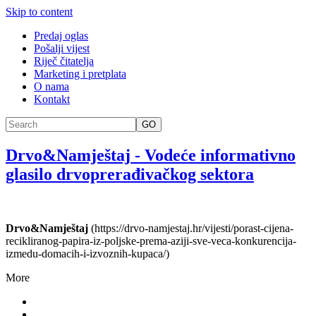
Skip to content
Predaj oglas
Pošalji vijest
Riječ čitatelja
Marketing i pretplata
O nama
Kontakt
GO
Drvo&Namještaj
-
Vodeće informativno
glasilo drvoprerađivačkog sektora
Drvo&Namještaj
(https://drvo-namjestaj.hr/vijesti/porast-cijena-
recikliranog-papira-iz-poljske-prema-aziji-sve-veca-konkurencija-
izmedu-domacih-i-izvoznih-kupaca/)
More