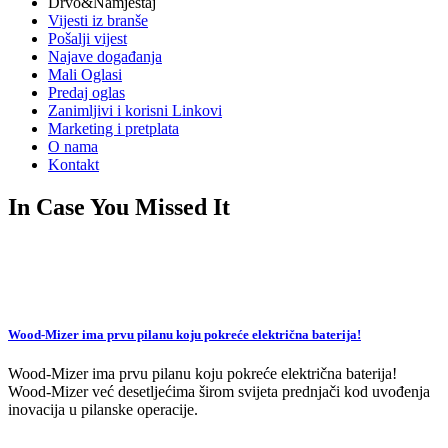
Drvo&Namještaj
Vijesti iz branše
Pošalji vijest
Najave događanja
Mali Oglasi
Predaj oglas
Zanimljivi i korisni Linkovi
Marketing i pretplata
O nama
Kontakt
In Case You Missed It
Wood-Mizer ima prvu pilanu koju pokreće električna baterija!
Wood-Mizer ima prvu pilanu koju pokreće električna baterija!
Wood-Mizer već desetljećima širom svijeta prednjači kod uvođenja
inovacija u pilanske operacije.