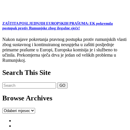
ZAŠTITA POSLJEDNJIH EUROPSKIH PRAŠUMA: EK pokrenula
postupak protiv Rumunjske zbog ilegalne sječe!
Nakon najave pokretanja pravnog postupka protiv rumunjskih vlasti
zbog sustavnog i kontinuiranog neuspjeha u zaštiti posljednje
primarne prašume u Europi, Europska komisija je i službeno to
učinila. Prekomjerna sječa drva je jedan od velikih problema u
Rumunjskoj.
Search This Site
Browse Archives
Browse
Archives