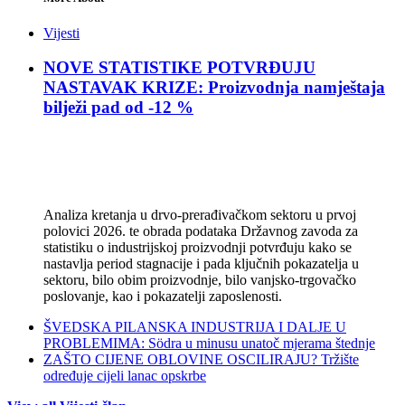
Vijesti
NOVE STATISTIKE POTVRĐUJU
NASTAVAK KRIZE: Proizvodnja namještaja
bilježi pad od -12 %
Analiza kretanja u drvo-prerađivačkom sektoru u prvoj
polovici 2026. te obrada podataka Državnog zavoda za
statistiku o industrijskoj proizvodnji potvrđuju kako se
nastavlja period stagnacije i pada ključnih pokazatelja u
sektoru, bilo obim proizvodnje, bilo vanjsko-trgovačko
poslovanje, kao i pokazatelji zaposlenosti.
ŠVEDSKA PILANSKA INDUSTRIJA I DALJE U
PROBLEMIMA: Södra u minusu unatoč mjerama štednje
ZAŠTO CIJENE OBLOVINE OSCILIRAJU? Tržište
određuje cijeli lanac opskrbe