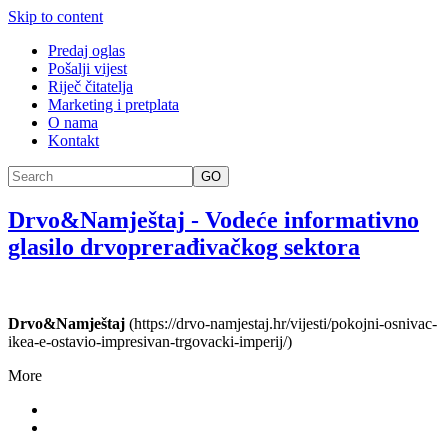
Skip to content
Predaj oglas
Pošalji vijest
Riječ čitatelja
Marketing i pretplata
O nama
Kontakt
GO
Drvo&Namještaj
-
Vodeće informativno
glasilo drvoprerađivačkog sektora
Drvo&Namještaj
(https://drvo-namjestaj.hr/vijesti/pokojni-osnivac-
ikea-e-ostavio-impresivan-trgovacki-imperij/)
More