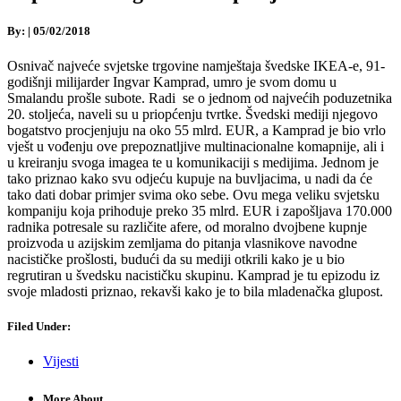
By:
|
05/02/2018
Osnivač najveće svjetske trgovine namještaja švedske IKEA-e, 91-
godišnji milijarder Ingvar Kamprad, umro je svom domu u
Smalandu prošle subote. Radi se o jednom od najvećih poduzetnika
20. stoljeća, naveli su u priopćenju tvrtke. Švedski mediji njegovo
bogatstvo procjenjuju na oko 55 mlrd. EUR, a Kamprad je bio vrlo
vješt u vođenju ove prepoznatljive multinacionalne komapnije, ali i
u kreiranju svoga imagea te u komunikaciji s medijima. Jednom je
tako priznao kako svu odjeću kupuje na buvljacima, u nadi da će
tako dati dobar primjer svima oko sebe. Ovu mega veliku svjetsku
kompaniju koja prihoduje preko 35 mlrd. EUR i zapošljava 170.000
radnika potresale su različite afere, od moralno dvojbene kupnje
proizvoda u azijskim zemljama do pitanja vlasnikove navodne
nacističke prošlosti, budući da su mediji otkrili kako je u bio
regrutiran u švedsku nacističku skupinu. Kamprad je tu epizodu iz
svoje mladosti priznao, rekavši kako je to bila mladenačka glupost.
Filed Under:
Vijesti
More About