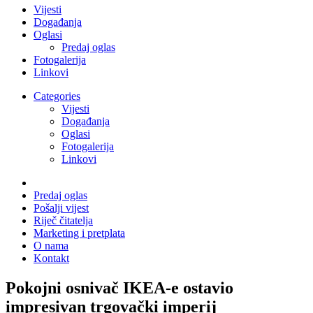
Vijesti
Događanja
Oglasi
Predaj oglas
Fotogalerija
Linkovi
Categories
Vijesti
Događanja
Oglasi
Fotogalerija
Linkovi
Predaj oglas
Pošalji vijest
Riječ čitatelja
Marketing i pretplata
O nama
Kontakt
Pokojni osnivač IKEA-e ostavio
impresivan trgovački imperij