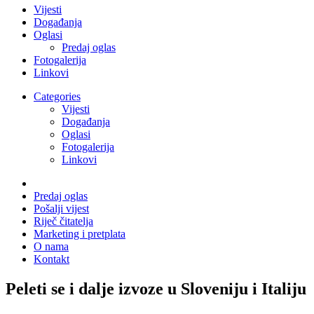
Vijesti
Događanja
Oglasi
Predaj oglas
Fotogalerija
Linkovi
Categories
Vijesti
Događanja
Oglasi
Fotogalerija
Linkovi
Predaj oglas
Pošalji vijest
Riječ čitatelja
Marketing i pretplata
O nama
Kontakt
Peleti se i dalje izvoze u Sloveniju i Italiju