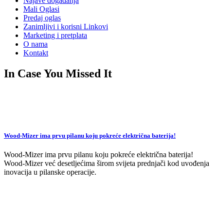
Najave događanja
Mali Oglasi
Predaj oglas
Zanimljivi i korisni Linkovi
Marketing i pretplata
O nama
Kontakt
In Case You Missed It
Wood-Mizer ima prvu pilanu koju pokreće električna baterija!
Wood-Mizer ima prvu pilanu koju pokreće električna baterija!
Wood-Mizer već desetljećima širom svijeta prednjači kod uvođenja
inovacija u pilanske operacije.