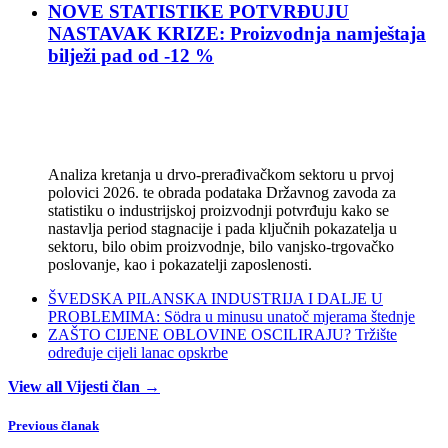
NOVE STATISTIKE POTVRĐUJU
NASTAVAK KRIZE: Proizvodnja namještaja
bilježi pad od -12 %
Analiza kretanja u drvo-prerađivačkom sektoru u prvoj
polovici 2026. te obrada podataka Državnog zavoda za
statistiku o industrijskoj proizvodnji potvrđuju kako se
nastavlja period stagnacije i pada ključnih pokazatelja u
sektoru, bilo obim proizvodnje, bilo vanjsko-trgovačko
poslovanje, kao i pokazatelji zaposlenosti.
ŠVEDSKA PILANSKA INDUSTRIJA I DALJE U
PROBLEMIMA: Södra u minusu unatoč mjerama štednje
ZAŠTO CIJENE OBLOVINE OSCILIRAJU? Tržište
određuje cijeli lanac opskrbe
View all Vijesti član →
Previous članak