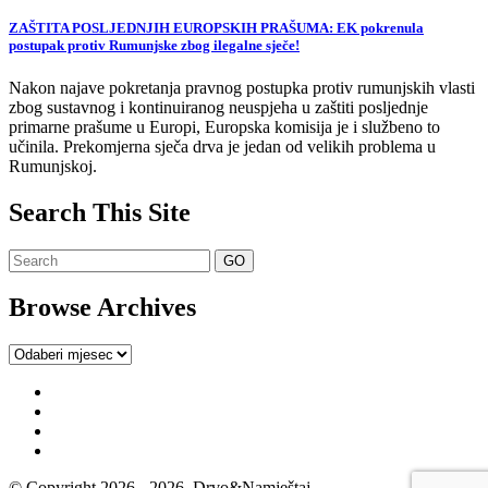
ZAŠTITA POSLJEDNJIH EUROPSKIH PRAŠUMA: EK pokrenula
postupak protiv Rumunjske zbog ilegalne sječe!
Nakon najave pokretanja pravnog postupka protiv rumunjskih vlasti
zbog sustavnog i kontinuiranog neuspjeha u zaštiti posljednje
primarne prašume u Europi, Europska komisija je i službeno to
učinila. Prekomjerna sječa drva je jedan od velikih problema u
Rumunjskoj.
Search This Site
Browse Archives
Browse
Archives
© Copyright 2026 - 2026, Drvo&Namještaj