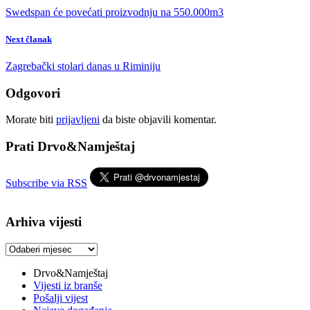
Swedspan će povećati proizvodnju na 550.000m3
Next članak
Zagrebački stolari danas u Riminiju
Odgovori
Morate biti
prijavljeni
da biste objavili komentar.
Prati Drvo&Namještaj
Subscribe via RSS
Arhiva vijesti
Arhiva
vijesti
Drvo&Namještaj
Vijesti iz branše
Pošalji vijest