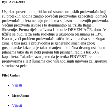
By:
|
23/04/2010
Usprkos povećanom pritisku od strane europskih proizvođača koji
su proteklih godina znatno povećali proizvodne kapacitete, domaći
proizvođači peleta nemaju problema s plasmanom svojih proizvoda.
Većinu proizvoda izvoze i to dominantno na tržišta Italije i
Slovenije. Prema riječima Ivana Likera iz DRVENJAČE, domaće
tržište se budi te za sada sudjeluje u ukupnom plasmanu sa 13%.
Kao najveći problem proizvođači ističu sirovinu a dva su razloga:
zima je bila jaka a proizvodnja je generalno smanjena zbog
gospodarske krize pa je tako smanjena i količina drvnog ostatka u
pilanama tako da su neki pogoni bili prisiljeni raditi s tek 50%
kapaciteta. Također saznajemo da je tvrtka FINVEST trenutno u
pregovorima s HR šumama oko višegodišnjih ugovora za isporuku
sirovine za pelet.
Filed Under:
Vijesti
More About
Vijesti