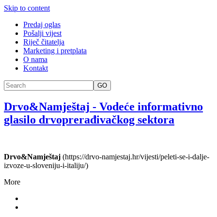
Skip to content
Predaj oglas
Pošalji vijest
Riječ čitatelja
Marketing i pretplata
O nama
Kontakt
GO
Drvo&Namještaj
-
Vodeće informativno
glasilo drvoprerađivačkog sektora
Drvo&Namještaj
(https://drvo-namjestaj.hr/vijesti/peleti-se-i-dalje-
izvoze-u-sloveniju-i-italiju/)
More