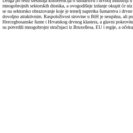
Druga po redu središnja konferencija o šumarstvu i drvnoj industriji 
mnogobrojnih sektorskih dionika, a ovogodišnje izdanje okupit će niz 
se na sektorsko obrazovanje koje je temelj napretka šumarstva i drvne 
dovoljno atraktivnim. Raspoloživost sirovine u BiH je neupitna, ali p
Hercegbosanske šume i Hrvatskog drvnog klastera, a glavni pokrovite
su potvrdili mnogobrojni stručnjaci iz Bruxellesa, EU i regije, a oček