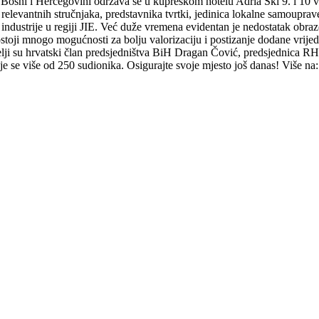
u Bosni i Hercegovini održava se u kupreškom hotelu Adria Ski 9. i 10 v
relevantnih stručnjaka, predstavnika tvrtki, jedinica lokalne samouprave
industrije u regiji JIE. Već duže vremena evidentan je nedostatak obrazo
ostoji mnogo mogućnosti za bolju valorizaciju i postizanje dodane vrij
lji su hrvatski član predsjedništva BiH Dragan Čović, predsjednica R
uje se više od 250 sudionika. Osigurajte svoje mjesto još danas! Više n