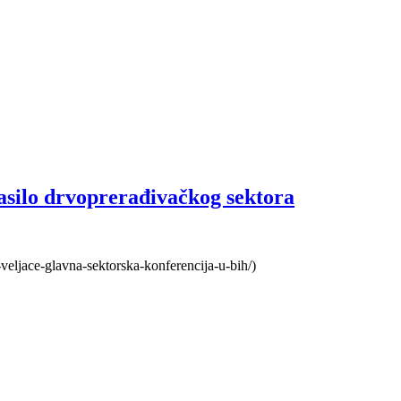
asilo drvoprerađivačkog sektora
0-veljace-glavna-sektorska-konferencija-u-bih/)