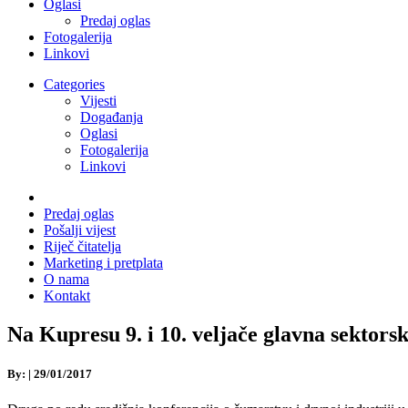
Oglasi
Predaj oglas
Fotogalerija
Linkovi
Categories
Vijesti
Događanja
Oglasi
Fotogalerija
Linkovi
Predaj oglas
Pošalji vijest
Riječ čitatelja
Marketing i pretplata
O nama
Kontakt
Na Kupresu 9. i 10. veljače glavna sektors
By:
|
29/01/2017