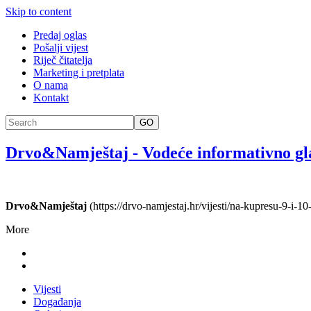
Skip to content
Predaj oglas
Pošalji vijest
Riječ čitatelja
Marketing i pretplata
O nama
Kontakt
GO
Drvo&Namještaj
-
Vodeće informativno gl
Drvo&Namještaj
(https://drvo-namjestaj.hr/vijesti/na-kupresu-9-i-1
More
Vijesti
Događanja