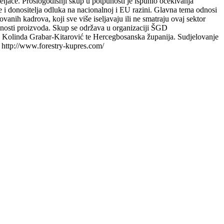
eljače. Prošlogodišnji skup u potpunosti je ispunio očekivanja
 i donositelja odluka na nacionalnoj i EU razini.
Glavna tema odnosi
vanih kadrova, koji sve više iseljavaju ili ne smatraju ovaj sektor
ednosti proizvoda. Skup se održava u organizaciji ŠGD
H Kolinda Grabar-Kitarović te Hercegbosanska županija. Sudjelovanje
a: http://www.forestry-kupres.com/