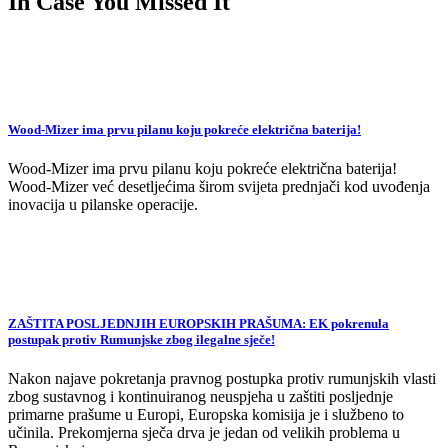
In Case You Missed It
Wood-Mizer ima prvu pilanu koju pokreće električna baterija!
Wood-Mizer ima prvu pilanu koju pokreće električna baterija!
Wood-Mizer već desetljećima širom svijeta prednjači kod uvođenja
inovacija u pilanske operacije.
ZAŠTITA POSLJEDNJIH EUROPSKIH PRAŠUMA: EK pokrenula
postupak protiv Rumunjske zbog ilegalne sječe!
Nakon najave pokretanja pravnog postupka protiv rumunjskih vlasti
zbog sustavnog i kontinuiranog neuspjeha u zaštiti posljednje
primarne prašume u Europi, Europska komisija je i službeno to
učinila. Prekomjerna sječa drva je jedan od velikih problema u