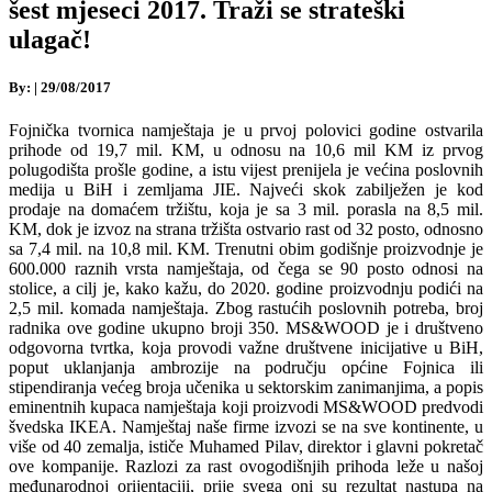
šest mjeseci 2017. Traži se strateški
ulagač!
By:
|
29/08/2017
Fojnička tvornica namještaja je u prvoj polovici godine ostvarila
prihode od 19,7 mil. KM, u odnosu na 10,6 mil KM iz prvog
polugodišta prošle godine, a istu vijest prenijela je većina poslovnih
medija u BiH i zemljama JIE. Najveći skok zabilježen je kod
prodaje na domaćem tržištu, koja je sa 3 mil. porasla na 8,5 mil.
KM, dok je izvoz na strana tržišta ostvario rast od 32 posto, odnosno
sa 7,4 mil. na 10,8 mil. KM. Trenutni obim godišnje proizvodnje je
600.000 raznih vrsta namještaja, od čega se 90 posto odnosi na
stolice, a cilj je, kako kažu, do 2020. godine proizvodnju podići na
2,5 mil. komada namještaja. Zbog rastućih poslovnih potreba, broj
radnika ove godine ukupno broji 350. MS&WOOD je i društveno
odgovorna tvrtka, koja provodi važne društvene inicijative u BiH,
poput uklanjanja ambrozije na području općine Fojnica ili
stipendiranja većeg broja učenika u sektorskim zanimanjima, a popis
eminentnih kupaca namještaja koji proizvodi MS&WOOD predvodi
švedska IKEA. Namještaj naše firme izvozi se na sve kontinente, u
više od 40 zemalja, ističe Muhamed Pilav, direktor i glavni pokretač
ove kompanije. Razlozi za rast ovogodišnjih prihoda leže u našoj
međunarodnoj orijentaciji, prije svega oni su rezultat nastupa na