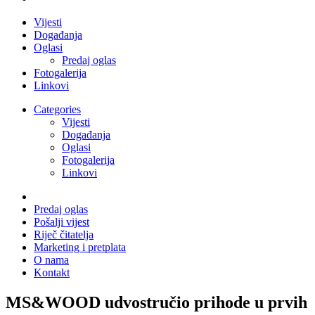
Vijesti
Događanja
Oglasi
Predaj oglas
Fotogalerija
Linkovi
Categories
Vijesti
Događanja
Oglasi
Fotogalerija
Linkovi
Predaj oglas
Pošalji vijest
Riječ čitatelja
Marketing i pretplata
O nama
Kontakt
MS&WOOD udvostručio prihode u prvih