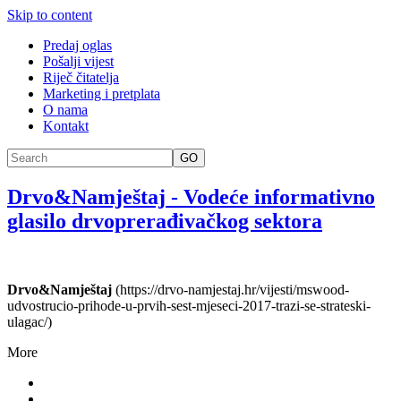
Skip to content
Predaj oglas
Pošalji vijest
Riječ čitatelja
Marketing i pretplata
O nama
Kontakt
GO
Drvo&Namještaj
-
Vodeće informativno
glasilo drvoprerađivačkog sektora
Drvo&Namještaj
(https://drvo-namjestaj.hr/vijesti/mswood-
udvostrucio-prihode-u-prvih-sest-mjeseci-2017-trazi-se-strateski-
ulagac/)
More