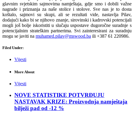
glavnim svjetskim sajmovima namještaja, gdje smo i dobili važne
nagrade i priznanja za naše stolice i stolove. Sve nas je to dosta
koštalo, sajmovi su skupi, ali se rezultati vide, nastavlja Pilav,
dodajući kako bi se njihovo znanje, sirovinski i kadrovski potencijali
mogli još bolje iskoristiti u slučaju uspostave dugoročne suradnje s
potencijalnim strateškim partnerima. Svi zainteresirani za suradnju
mogu se javiti na
muhamed.pilav@mswood.ba
ili +387 61 220986.
Filed Under:
Vijesti
More About
Vijesti
NOVE STATISTIKE POTVRĐUJU
NASTAVAK KRIZE: Proizvodnja namještaja
bilježi pad od -12 %