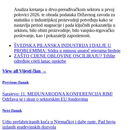
Analiza kretanja u drvo-prerađivačkom sektoru u prvoj
polovici 2026. te obrada podataka Državnog zavoda za
statistiku o industrijskoj proizvodnji potvrđuju kako se
nastavlja period stagnacije i pada ključnih pokazatelja u
sektoru, bilo obim proizvodnje, bilo vanjsko-trgovačko
poslovanje, kao i pokazatelji zaposlenosti.
ŠVEDSKA PILANSKA INDUSTRIJA I DALJE U
PROBLEMIMA: Södra u minusu unatoč mjerama štednje
ZAŠTO CIJENE OBLOVINE OSCILIRAJU? Tržište
određuje cijeli lanac opskrbe
View all Vijesti član →
Previous članak
Sarajevo: 11. MEĐUNARODNA KONFERENCIJA RIM!
Održava se i skup o sektorskim EU fondovima
Next članak
Udio prefabriciranih kuća u Njemačkoj i dalje raste. Pad broja
izdanih građevinskih dozvola