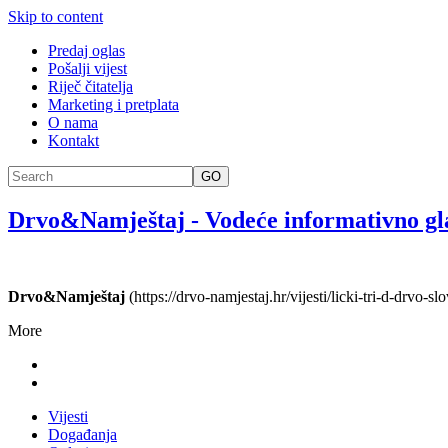
Skip to content
Predaj oglas
Pošalji vijest
Riječ čitatelja
Marketing i pretplata
O nama
Kontakt
GO
Drvo&Namještaj
-
Vodeće informativno gl
Drvo&Namještaj
(https://drvo-namjestaj.hr/vijesti/licki-tri-d-drvo-s
More
Vijesti
Događanja