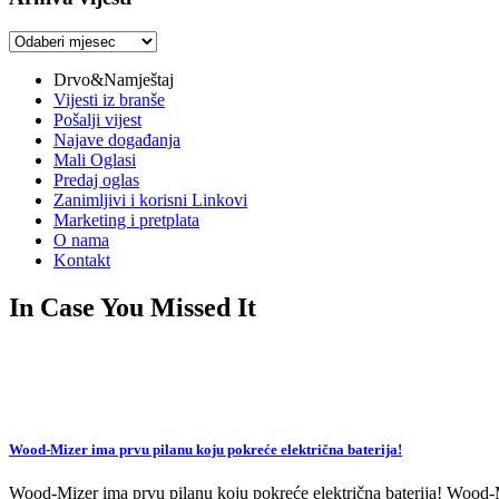
Arhiva
vijesti
Drvo&Namještaj
Vijesti iz branše
Pošalji vijest
Najave događanja
Mali Oglasi
Predaj oglas
Zanimljivi i korisni Linkovi
Marketing i pretplata
O nama
Kontakt
In Case You Missed It
Wood-Mizer ima prvu pilanu koju pokreće električna baterija!
Wood-Mizer ima prvu pilanu koju pokreće električna baterija! Wood-Mi