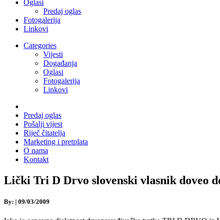
Oglasi
Predaj oglas
Fotogalerija
Linkovi
Categories
Vijesti
Događanja
Oglasi
Fotogalerija
Linkovi
Predaj oglas
Pošalji vijest
Riječ čitatelja
Marketing i pretplata
O nama
Kontakt
Lički Tri D Drvo slovenski vlasnik doveo d
By:
|
09/03/2009