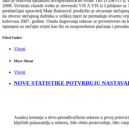
Iako je osnovna djelatnost drvoprerađivačke tvrtke TRI D DRVO iz Vrho
2008. Većinski vlasnik tvrtke je slovenski VIS A VIS iz Ljubljane s
predstečajni upravitelj Mate Balenović predložio je otvaranje stečaj
da obveze stečajnog dužnika u velikoj mjeri ne premašuju stvarnu vri
kolovoza 2007. godine. Ostala dugovanja odnose se prvenstveno na kre
ispunjeni su stečajni uvjeti kao što su nesposobnost plaćanja i prezad
Filed Under:
Vijesti
More About
Vijesti
NOVE STATISTIKE POTVRĐUJU NASTAVAK KRIZ
Analiza kretanja u drvo-prerađivačkom sektoru u prvoj polovici 
ključnih pokazatelja u sektoru, bilo obim proizvodnje, bilo vanj