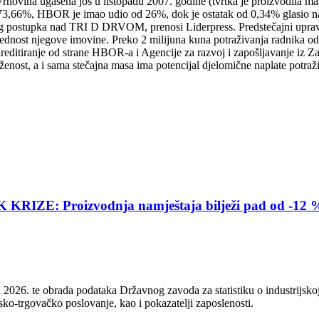
vina ugašena još u listopadu 2007. godine (tvrtka je proizvodila masiv
a 73,66%, HBOR je imao udio od 26%, dok je ostatak od 0,34% glasio na 
nog postupka nad TRI D DRVOM, prenosi Liderpress. Predstečajni upravi
jednost njegove imovine. Preko 2 milijuna kuna potraživanja radnika od
ditiranje od strane HBOR-a i Agencije za razvoj i zapošljavanje iz Zag
uženost, a i sama stečajna masa ima potencijal djelomične naplate potraž
E: Proizvodnja namještaja bilježi pad od -12 
2026. te obrada podataka Državnog zavoda za statistiku o industrijskoj
sko-trgovačko poslovanje, kao i pokazatelji zaposlenosti.