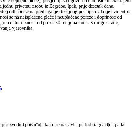
ne ljepljene ploče), posljednji su ugovori o radu istekli tek krajem
jednu privatnu osobu iz Zagreba. Ipak, prije desetak dana,
telj odlučio se na predlaganje stečajnog postupka iako je evidentno
nosi se na neisplaćene plaće i neuplaćene poreze i doprinose od
reba i to u iznosu od preko 30 milijuna kuna. S druge strane,
ivanja vjerovnika.
%
 proizvodnji potvrđuju kako se nastavlja period stagnacije i pada