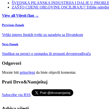
ŠVEDSKA PILANSKA INDUSTRIJA I DALJE U PROBLEMIMA:
ZAŠTO CIJENE OBLOVINE OSCILIRAJU? Tržište određuje ci
View all Vijesti član →
Previous članak
Veliki interes finskih tvrtki za suradnju sa Hrvatskom
Next članak
Sindikat na presici o opstanku ili propasti drvoprerađivača
Odgovori
Morate biti
prijavljeni
da biste objavili komentar.
Prati Drvo&Namještaj
Subscribe via RSS
Arhiva vijesti