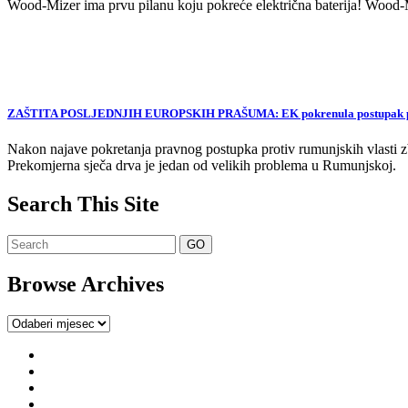
Wood-Mizer ima prvu pilanu koju pokreće električna baterija! Wood-Mi
ZAŠTITA POSLJEDNJIH EUROPSKIH PRAŠUMA: EK pokrenula postupak proti
Nakon najave pokretanja pravnog postupka protiv rumunjskih vlasti zb
Prekomjerna sječa drva je jedan od velikih problema u Rumunjskoj.
Search This Site
Browse Archives
Browse
Archives