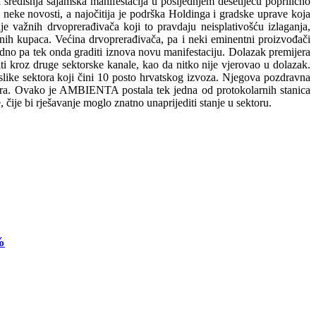
 središnja sajamska manifestacija u posljednjem desetljeću poprilično
i neke novosti, a najočitija je podrška Holdinga i gradske uprave koja
e važnih drvoprerađivača koji to pravdaju neisplativošću izlaganja,
nih kupaca. Većina drvoprerađivača, pa i neki eminentni proizvođači
dno pa tek onda graditi iznova novu manifestaciju. Dolazak premijera
iti kroz druge sektorske kanale, kao da nitko nije vjerovao u dolazak.
 slike sektora koji čini 10 posto hrvatskog izvoza. Njegova pozdravna
ktora. Ovako je AMBIENTA postala tek jedna od protokolarnih stanica
e, čije bi rješavanje moglo znatno unaprijediti stanje u sektoru.
%