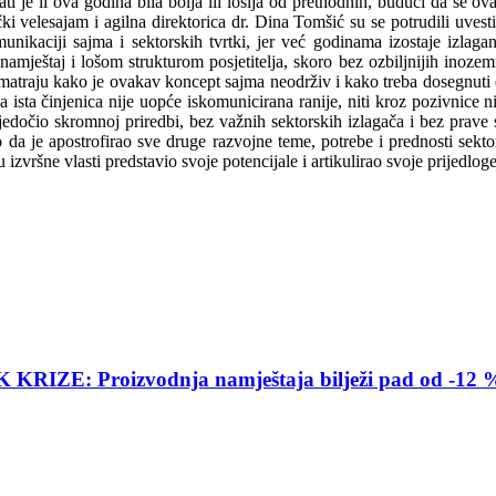
 je li ova godina bila bolja ili lošija od prethodnih, budući da se ova
i velesajam i agilna direktorica dr. Dina Tomšić su se potrudili uvest
ikaciji sajma i sektorskih tvrtki, jer već godinama izostaje izlaganj
ještaj i lošom strukturom posjetitelja, skoro bez ozbiljnijih inozem
matraju kako je ovakav koncept sajma neodrživ i kako treba dosegnuti 
ista činjenica nije uopće iskomunicirana ranije, niti kroz pozivnice n
jedočio skromnoj priredbi, bez važnih sektorskih izlagača i bez prave
to da je apostrofirao sve druge razvojne teme, potrebe i prednosti se
 izvršne vlasti predstavio svoje potencijale i artikulirao svoje prijedlog
E: Proizvodnja namještaja bilježi pad od -12 