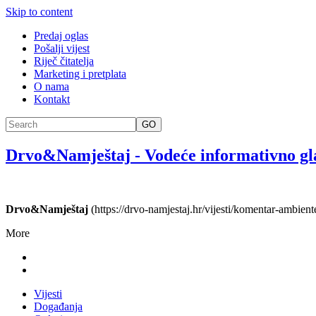
Skip to content
Predaj oglas
Pošalji vijest
Riječ čitatelja
Marketing i pretplata
O nama
Kontakt
GO
Drvo&Namještaj
-
Vodeće informativno gl
Drvo&Namještaj
(https://drvo-namjestaj.hr/vijesti/komentar-ambiente
More
Vijesti
Događanja