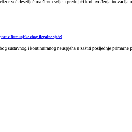
zer već desetljećima širom svijeta prednjači kod uvođenja inovacija u 
v Rumunjske zbog ilegalne sječe!
og sustavnog i kontinuiranog neuspjeha u zaštiti posljednje primarne p