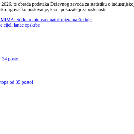
2026. te obrada podataka Državnog zavoda za statistiku o industrijskoj
sko-trgovačko poslovanje, kao i pokazatelji zaposlenosti.
 Södra u minusu unatoč mjerama štednje
jeli lanac opskrbe
 34 posto
stopa od 35 posto!