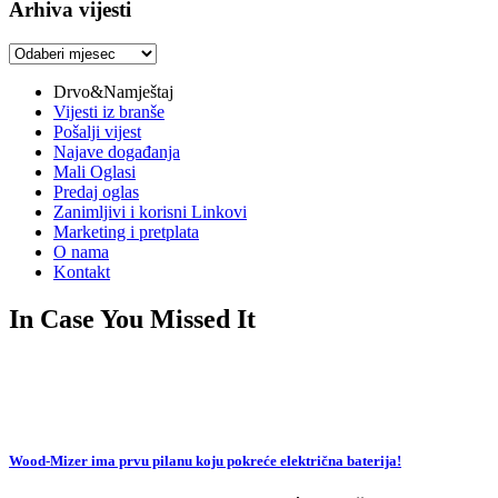
Arhiva vijesti
Arhiva
vijesti
Drvo&Namještaj
Vijesti iz branše
Pošalji vijest
Najave događanja
Mali Oglasi
Predaj oglas
Zanimljivi i korisni Linkovi
Marketing i pretplata
O nama
Kontakt
In Case You Missed It
Wood-Mizer ima prvu pilanu koju pokreće električna baterija!