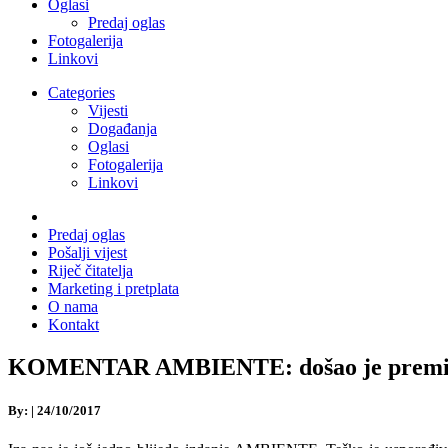
Oglasi
Predaj oglas
Fotogalerija
Linkovi
Categories
Vijesti
Događanja
Oglasi
Fotogalerija
Linkovi
Predaj oglas
Pošalji vijest
Riječ čitatelja
Marketing i pretplata
O nama
Kontakt
KOMENTAR AMBIENTE: došao je premijer Pl
By:
|
24/10/2017