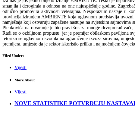
Iza nas je još jedno blijedo izdanje AMBIENTE. Teško je uspoređivati
smanjila i derogirala u odnosu na one najuspješnije godine. Zagrebačk
odlučno promovira aktivnosti velesajma. Nesporazum nastaje u komun
provincijaliziranjem AMBIENTE koja uglavnom predstavlja uvozni nam
namještaja koji ostvaruju zapažene nastupe na svjetskim sajmovima s
Plenkovića na otvaranje je bio pravi šok za mnoge drvoprerađivače, a 
Radi se o ozbiljnom propustu, jer je premijer obilaskom paviljona sv
retorika se uglavnom svodila na ograničenje izvoza sirovina, umjes
premijera, umjesto da je sektor iskoristio priliku i najmoćnijem čovjeku
Filed Under:
Vijesti
More About
Vijesti
NOVE STATISTIKE POTVRĐUJU NASTAVAK KRIZ