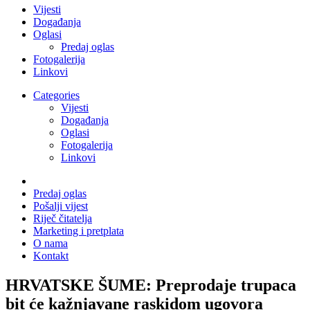
Vijesti
Događanja
Oglasi
Predaj oglas
Fotogalerija
Linkovi
Categories
Vijesti
Događanja
Oglasi
Fotogalerija
Linkovi
Predaj oglas
Pošalji vijest
Riječ čitatelja
Marketing i pretplata
O nama
Kontakt
HRVATSKE ŠUME: Preprodaje trupaca
bit će kažnjavane raskidom ugovora