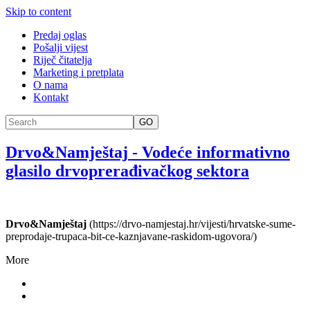
Skip to content
Predaj oglas
Pošalji vijest
Riječ čitatelja
Marketing i pretplata
O nama
Kontakt
GO
Drvo&Namještaj
-
Vodeće informativno
glasilo drvoprerađivačkog sektora
Drvo&Namještaj
(https://drvo-namjestaj.hr/vijesti/hrvatske-sume-
preprodaje-trupaca-bit-ce-kaznjavane-raskidom-ugovora/)
More