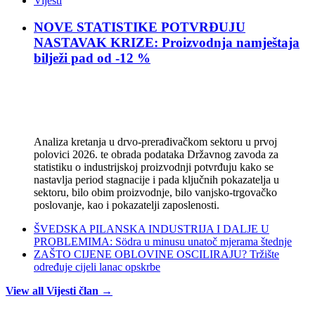
Vijesti
NOVE STATISTIKE POTVRĐUJU
NASTAVAK KRIZE: Proizvodnja namještaja
bilježi pad od -12 %
Analiza kretanja u drvo-prerađivačkom sektoru u prvoj
polovici 2026. te obrada podataka Državnog zavoda za
statistiku o industrijskoj proizvodnji potvrđuju kako se
nastavlja period stagnacije i pada ključnih pokazatelja u
sektoru, bilo obim proizvodnje, bilo vanjsko-trgovačko
poslovanje, kao i pokazatelji zaposlenosti.
ŠVEDSKA PILANSKA INDUSTRIJA I DALJE U
PROBLEMIMA: Södra u minusu unatoč mjerama štednje
ZAŠTO CIJENE OBLOVINE OSCILIRAJU? Tržište
određuje cijeli lanac opskrbe
View all Vijesti član →