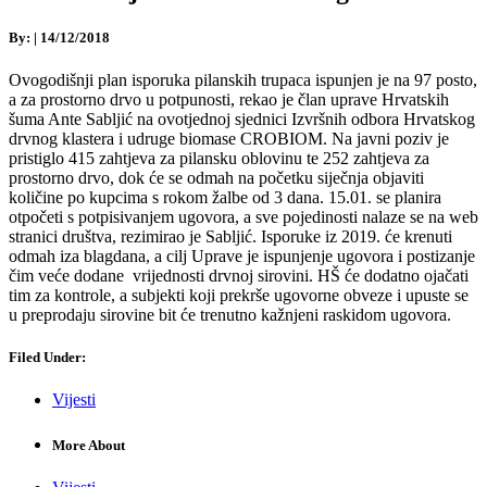
By:
|
14/12/2018
Ovogodišnji plan isporuka pilanskih trupaca ispunjen je na 97 posto,
a za prostorno drvo u potpunosti, rekao je član uprave Hrvatskih
šuma Ante Sabljić na ovotjednoj sjednici Izvršnih odbora Hrvatskog
drvnog klastera i udruge biomase CROBIOM. Na javni poziv je
pristiglo 415 zahtjeva za pilansku oblovinu te 252 zahtjeva za
prostorno drvo, dok će se odmah na početku siječnja objaviti
količine po kupcima s rokom žalbe od 3 dana. 15.01. se planira
otpočeti s potpisivanjem ugovora, a sve pojedinosti nalaze se na web
stranici društva, rezimirao je Sabljić. Isporuke iz 2019. će krenuti
odmah iza blagdana, a cilj Uprave je ispunjenje ugovora i postizanje
čim veće dodane vrijednosti drvnoj sirovini. HŠ će dodatno ojačati
tim za kontrole, a subjekti koji prekrše ugovorne obveze i upuste se
u preprodaju sirovine bit će trenutno kažnjeni raskidom ugovora.
Filed Under:
Vijesti
More About