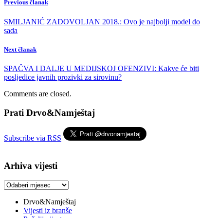
Previous članak
SMILJANIĆ ZADOVOLJAN 2018.: Ovo je najbolji model do
sada
Next članak
SPAČVA I DALJE U MEDIJSKOJ OFENZIVI: Kakve će biti
posljedice javnih prozivki za sirovinu?
Comments are closed.
Prati Drvo&Namještaj
Subscribe via RSS
Arhiva vijesti
Arhiva
vijesti
Drvo&Namještaj
Vijesti iz branše