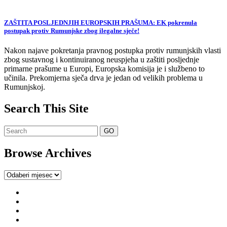
ZAŠTITA POSLJEDNJIH EUROPSKIH PRAŠUMA: EK pokrenula
postupak protiv Rumunjske zbog ilegalne sječe!
Nakon najave pokretanja pravnog postupka protiv rumunjskih vlasti
zbog sustavnog i kontinuiranog neuspjeha u zaštiti posljednje
primarne prašume u Europi, Europska komisija je i službeno to
učinila. Prekomjerna sječa drva je jedan od velikih problema u
Rumunjskoj.
Search This Site
Browse Archives
Browse
Archives