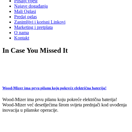
Pošalji vijest
Najave događanja
Mali Oglasi
Predaj oglas
Zanimljivi i korisni Linkovi
Marketing i pretplata
O nama
Kontakt
In Case You Missed It
Wood-Mizer ima prvu pilanu koju pokreće električna baterija!
Wood-Mizer ima prvu pilanu koju pokreće električna baterija!
Wood-Mizer već desetljećima širom svijeta prednjači kod uvođenja
inovacija u pilanske operacije.