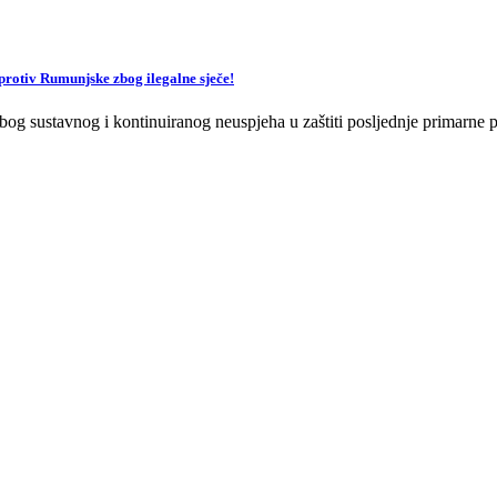
v Rumunjske zbog ilegalne sječe!
og sustavnog i kontinuiranog neuspjeha u zaštiti posljednje primarne p