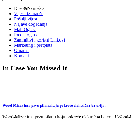
vijesti
Drvo&Namještaj
Vijesti iz branše
Pošalji vijest
Najave događanja
Mali Oglasi
Predaj oglas
Zanimljivi i korisni Linkovi
Marketing i pretplata
O nama
Kontakt
In Case You Missed It
Wood-Mizer ima prvu pilanu koju pokreće električna baterija!
Wood-Mizer ima prvu pilanu koju pokreće električna baterija! Wood-Mi