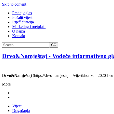
Skip to content
Predaj oglas
Pošalji vijest
Riječ čitatelja
Marketing i pretplata
O nama
Kontakt
GO
Drvo&Namještaj
-
Vodeće informativno gl
Drvo&Namještaj
(https://drvo-namjestaj.hr/vijesti/horizon-2020-i-
More
Vijesti
Događanja