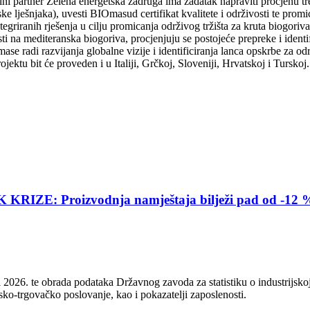
 partner Zelena energetska zadruga ima zadatak napraviti procjenu trenu
ske lješnjaka), uvesti BIOmasud certifikat kvalitete i održivosti te pro
ntegriranih rješenja u cilju promicanja održivog tržišta za kruta biogori
 na mediteranska biogoriva, procjenjuju se postojeće prepreke i identifi
ase radi razvijanja globalne vizije i identificiranja lanca opskrbe za o
ektu bit će proveden i u Italiji, Grčkoj, Sloveniji, Hrvatskoj i Turskoj
E: Proizvodnja namještaja bilježi pad od -12 
2026. te obrada podataka Državnog zavoda za statistiku o industrijskoj
sko-trgovačko poslovanje, kao i pokazatelji zaposlenosti.