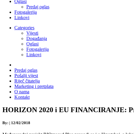
Oglasi
Predaj oglas
Fotogalerija
Linkovi
Categories
Vijesti
Događanja
Oglasi
Fotogalerija
Linkovi
Predaj oglas
Pošalji vijest
Riječ čitatelja
Marketing i pretplata
O nama
Kontakt
HORIZON 2020 i EU FINANCIRANJE: Proj
By:
|
12/02/2018