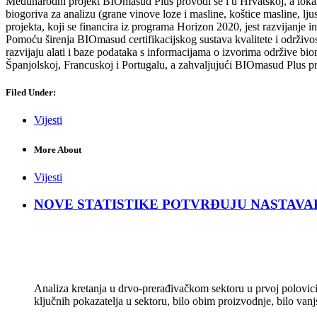
Međunarodni projekt BIOmasud Plus provodi se i u Hrvatskoj, a lokalni
biogoriva za analizu (grane vinove loze i masline, koštice masline, lju
projekta, koji se financira iz programa Horizon 2020, jest razvijanje i
Pomoću širenja BIOmasud certifikacijskog sustava kvalitete i održivosti
razvijaju alati i baze podataka s informacijama o izvorima održive biom
Španjolskoj, Francuskoj i Portugalu, a zahvaljujući BIOmasud Plus proj
Filed Under:
Vijesti
More About
Vijesti
NOVE STATISTIKE POTVRĐUJU NASTAVAK KRIZ
Analiza kretanja u drvo-prerađivačkom sektoru u prvoj polovici 
ključnih pokazatelja u sektoru, bilo obim proizvodnje, bilo vanj