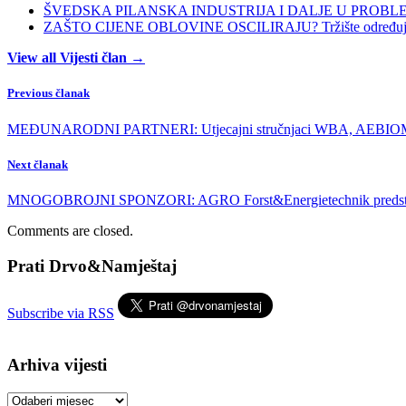
ŠVEDSKA PILANSKA INDUSTRIJA I DALJE U PROBLEMIMA:
ZAŠTO CIJENE OBLOVINE OSCILIRAJU? Tržište određuje ci
View all Vijesti član →
Previous članak
MEĐUNARODNI PARTNERI: Utjecajni stručnjaci WBA, AEBIOM-a
Next članak
MNOGOBROJNI SPONZORI: AGRO Forst&Energietechnik predstavlja
Comments are closed.
Prati Drvo&Namještaj
Subscribe via RSS
Arhiva vijesti
Arhiva