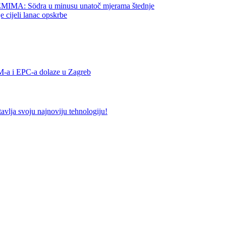
 Södra u minusu unatoč mjerama štednje
jeli lanac opskrbe
 i EPC-a dolaze u Zagreb
 svoju najnoviju tehnologiju!