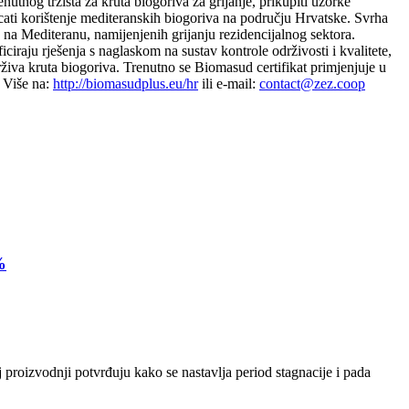
tnog tržišta za kruta biogoriva za grijanje, prikupiti uzorke
micati korištenje mediteranskih biogoriva na području Hrvatske. Svrha
va na Mediteranu, namijenjenih grijanju rezidencijalnog sektora.
ciraju rješenja s naglaskom na sustav kontrole održivosti i kvalitete,
drživa kruta biogoriva. Trenutno se Biomasud certifikat primjenjuje u
. Više na:
http://biomasudplus.eu/hr
ili e-mail:
contact@zez.coop
%
 proizvodnji potvrđuju kako se nastavlja period stagnacije i pada