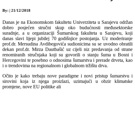
By:
|
21/12/2018
Danas je na Ekonomskom fakultetu Univerziteta u Sarajevu održan
dobro posjećen stručni skup oko budućnosti međusektorske
suradnje, a u organizaciji Šumarskog fakulteta u Sarajevu, koji
danas slavi lijepi jubilej 70 godišnjice postojanja. Uz moderiranje
prof.dr. Mersudina Avdibegovića sudionicima su se uvodno obratili
dekan prof.dr. Mirza Dautbašić uz cijeli niz predavanja od strane
renomiranih stručnjaka koji su govorili o stanju šuma u Bosni i
Hercegovini te posebno o odnosima šumarstva i prerade drveta, kao
i o trendovima na regionalnom i globalnom tržištu drva.
Očito je kako trebaju nove paradigme i novi pristup šumarstvu i
sirovini koja iz njega proizlazi, uzimajući u obzir klimatske
promjene, nove EU politike ali