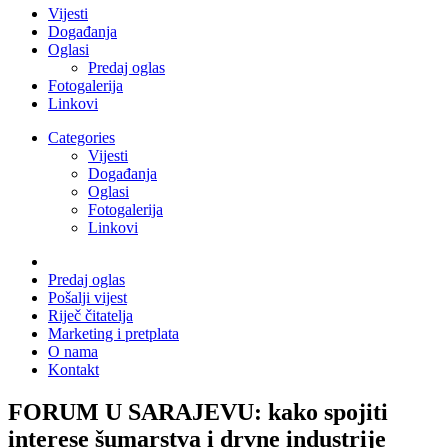
Vijesti
Događanja
Oglasi
Predaj oglas
Fotogalerija
Linkovi
Categories
Vijesti
Događanja
Oglasi
Fotogalerija
Linkovi
Predaj oglas
Pošalji vijest
Riječ čitatelja
Marketing i pretplata
O nama
Kontakt
FORUM U SARAJEVU: kako spojiti
interese šumarstva i drvne industrije