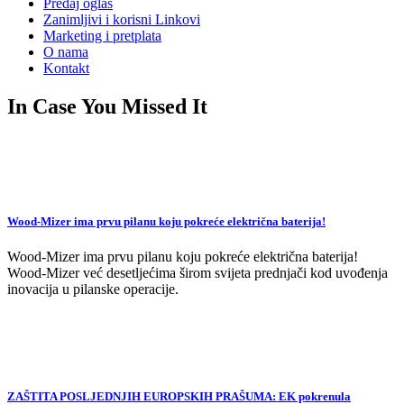
Predaj oglas
Zanimljivi i korisni Linkovi
Marketing i pretplata
O nama
Kontakt
In Case You Missed It
Wood-Mizer ima prvu pilanu koju pokreće električna baterija!
Wood-Mizer ima prvu pilanu koju pokreće električna baterija!
Wood-Mizer već desetljećima širom svijeta prednjači kod uvođenja
inovacija u pilanske operacije.
ZAŠTITA POSLJEDNJIH EUROPSKIH PRAŠUMA: EK pokrenula