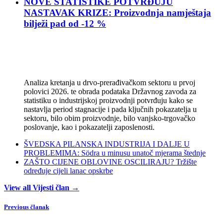
NOVE STATISTIKE POTVRĐUJU
NASTAVAK KRIZE: Proizvodnja namještaja
bilježi pad od -12 %
Analiza kretanja u drvo-prerađivačkom sektoru u prvoj
polovici 2026. te obrada podataka Državnog zavoda za
statistiku o industrijskoj proizvodnji potvrđuju kako se
nastavlja period stagnacije i pada ključnih pokazatelja u
sektoru, bilo obim proizvodnje, bilo vanjsko-trgovačko
poslovanje, kao i pokazatelji zaposlenosti.
ŠVEDSKA PILANSKA INDUSTRIJA I DALJE U
PROBLEMIMA: Södra u minusu unatoč mjerama štednje
ZAŠTO CIJENE OBLOVINE OSCILIRAJU? Tržište
određuje cijeli lanac opskrbe
View all Vijesti član →
Previous članak