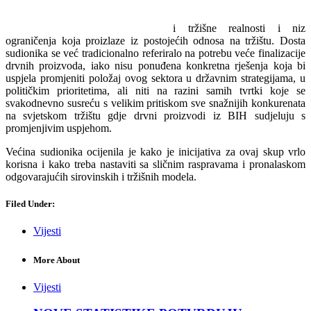
i tržišne realnosti i niz
ograničenja koja proizlaze iz postojećih odnosa na tržištu. Dosta
sudionika se već tradicionalno referiralo na potrebu veće finalizacije
drvnih proizvoda, iako nisu ponuđena konkretna rješenja koja bi
uspjela promjeniti položaj ovog sektora u državnim strategijama, u
političkim prioritetima, ali niti na razini samih tvrtki koje se
svakodnevno susreću s velikim pritiskom sve snažnijih konkurenata
na svjetskom tržištu gdje drvni proizvodi iz BIH sudjeluju s
promjenjivim uspjehom.
Većina sudionika ocijenila je kako je inicijativa za ovaj skup vrlo
korisna i kako treba nastaviti sa sličnim raspravama i pronalaskom
odgovarajućih sirovinskih i tržišnih modela.
Filed Under:
Vijesti
More About
Vijesti