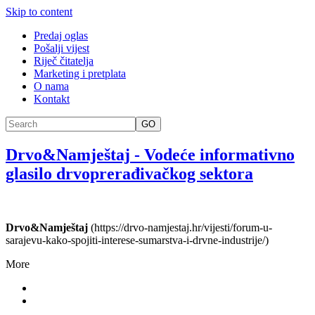
Skip to content
Predaj oglas
Pošalji vijest
Riječ čitatelja
Marketing i pretplata
O nama
Kontakt
GO
Drvo&Namještaj
-
Vodeće informativno
glasilo drvoprerađivačkog sektora
Drvo&Namještaj
(https://drvo-namjestaj.hr/vijesti/forum-u-
sarajevu-kako-spojiti-interese-sumarstva-i-drvne-industrije/)
More