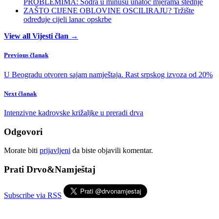
PROBLEMIMA: Södra u minusu unatoč mjerama štednje
ZAŠTO CIJENE OBLOVINE OSCILIRAJU? Tržište
određuje cijeli lanac opskrbe
View all Vijesti član →
Previous članak
U Beogradu otvoren sajam namještaja. Rast srpskog izvoza od 20%
Next članak
Intenzivne kadrovske križaljke u preradi drva
Odgovori
Morate biti
prijavljeni
da biste objavili komentar.
Prati Drvo&Namještaj
Subscribe via RSS