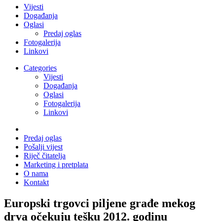
Vijesti
Događanja
Oglasi
Predaj oglas
Fotogalerija
Linkovi
Categories
Vijesti
Događanja
Oglasi
Fotogalerija
Linkovi
Predaj oglas
Pošalji vijest
Riječ čitatelja
Marketing i pretplata
O nama
Kontakt
Europski trgovci piljene građe mekog
drva očekuju tešku 2012. godinu