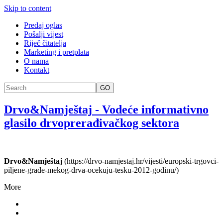
Skip to content
Predaj oglas
Pošalji vijest
Riječ čitatelja
Marketing i pretplata
O nama
Kontakt
GO
Drvo&Namještaj
-
Vodeće informativno
glasilo drvoprerađivačkog sektora
Drvo&Namještaj
(https://drvo-namjestaj.hr/vijesti/europski-trgovci-
piljene-grade-mekog-drva-ocekuju-tesku-2012-godinu/)
More