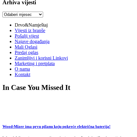
Arhiva vijesti
Arhiva
vijesti
Drvo&Namještaj
Vijesti iz branše
Pošalji vijest
Najave događanja
Mali Oglasi
Predaj oglas
Zanimljivi i korisni Linkovi
Marketing i pretplata
O nama
Kontakt
In Case You Missed It
Wood-Mizer ima prvu pilanu koju pokreće električna baterija!