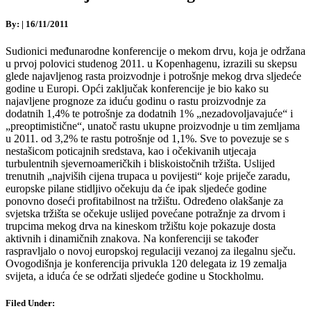
By:
|
16/11/2011
Sudionici međunarodne konferencije o mekom drvu, koja je održana
u prvoj polovici studenog 2011. u Kopenhagenu, izrazili su skepsu
glede najavljenog rasta proizvodnje i potrošnje mekog drva sljedeće
godine u Europi. Opći zaključak konferencije je bio kako su
najavljene prognoze za iduću godinu o rastu proizvodnje za
dodatnih 1,4% te potrošnje za dodatnih 1% „nezadovoljavajuće“ i
„preoptimistične“, unatoč rastu ukupne proizvodnje u tim zemljama
u 2011. od 3,2% te rastu potrošnje od 1,1%. Sve to povezuje se s
nestašicom poticajnih sredstava, kao i očekivanih utjecaja
turbulentnih sjevernoameričkih i bliskoistočnih tržišta. Uslijed
trenutnih „najviših cijena trupaca u povijesti“ koje priječe zaradu,
europske pilane stidljivo očekuju da će ipak sljedeće godine
ponovno doseći profitabilnost na tržištu. Određeno olakšanje za
svjetska tržišta se očekuje uslijed povećane potražnje za drvom i
trupcima mekog drva na kineskom tržištu koje pokazuje dosta
aktivnih i dinamičnih znakova. Na konferenciji se također
raspravljalo o novoj europskoj regulaciji vezanoj za ilegalnu sječu.
Ovogodišnja je konferencija privukla 120 delegata iz 19 zemalja
svijeta, a iduća će se održati sljedeće godine u Stockholmu.
Filed Under: