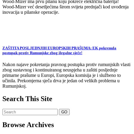
Wood-Mizer ima prvu pilanu koju pokreće električna baterija!
Wood-Mizer već desetljećima širom svijeta prednjači kod uvođenja
inovacija u pilanske operacije.
ZAŠTITA POSLJEDNJIH EUROPSKIH PRAŠUMA: EK pokrenula
postupak protiv Rumunjske zbog ilegalne sječe!
Nakon najave pokretanja pravnog postupka protiv rumunjskih vlasti
zbog sustavnog i kontinuiranog neuspjeha u zaštiti posljednje
primarne prašume u Europi, Europska komisija je i službeno to
učinila. Prekomjerna sječa drva je jedan od velikih problema u
Rumunjskoj.
Search This Site
Browse Archives