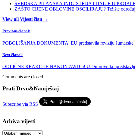
ŠVEDSKA PILANSKA INDUSTRIJA I DALJE U PROBLEMIMA:
ZAŠTO CIJENE OBLOVINE OSCILIRAJU? Tržište određuje ci
View all Vijesti član →
Previous članak
POBOLJŠANJA DOKUMENTA: EU predstavila reviziju šumarske st
Next članak
ODLIČNE REAKCIJE NAKON AWD-a! U Dubrovniku predstavljeni 
Comments are closed.
Prati Drvo&Namještaj
Subscribe via RSS
Arhiva vijesti
Arhiva