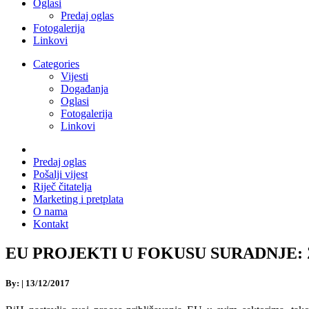
Oglasi
Predaj oglas
Fotogalerija
Linkovi
Categories
Vijesti
Događanja
Oglasi
Fotogalerija
Linkovi
Predaj oglas
Pošalji vijest
Riječ čitatelja
Marketing i pretplata
O nama
Kontakt
EU PROJEKTI U FOKUSU SURADNJE: Zaje
By:
|
13/12/2017