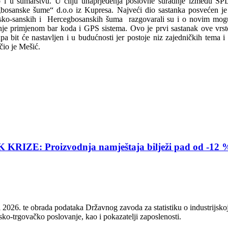
ko i u šumarstvu. U cilju unaprjeđenja poslovne suradnje između 
bosanske šume“ d.o.o iz Kupresa. Najveći dio sastanka posvećen je 
nsko-sanskih i Hercegbosanskih šuma razgovarali su i o novim moguć
nje primjenom bar koda i GPS sistema. Ovo je prvi sastanak ove vrst
a bit će nastavljen i u budućnosti jer postoje niz zajedničkih tema 
čio je Mešić.
E: Proizvodnja namještaja bilježi pad od -12 
2026. te obrada podataka Državnog zavoda za statistiku o industrijskoj
sko-trgovačko poslovanje, kao i pokazatelji zaposlenosti.