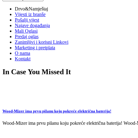
vijesti
Drvo&Namještaj
Vijesti iz branše
Pošalji vijest
Najave događanja
Mali Oglasi
Predaj oglas
Zanimljivi i korisni Linkovi
Marketing i pretplata
O nama
Kontakt
In Case You Missed It
Wood-Mizer ima prvu pilanu koju pokreće električna baterija!
Wood-Mizer ima prvu pilanu koju pokreće električna baterija! Wood-Mi