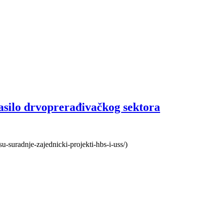
asilo drvoprerađivačkog sektora
su-suradnje-zajednicki-projekti-hbs-i-uss/)