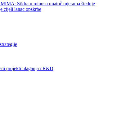
 Södra u minusu unatoč mjerama štednje
jeli lanac opskrbe
rategije
projekti ulaganja i R&D