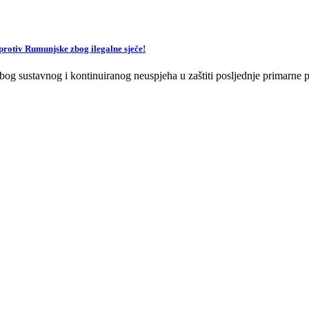
v Rumunjske zbog ilegalne sječe!
og sustavnog i kontinuiranog neuspjeha u zaštiti posljednje primarne p