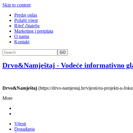
Skip to content
Predaj oglas
Pošalji vijest
Riječ čitatelja
Marketing i pretplata
O nama
Kontakt
GO
Drvo&Namještaj
-
Vodeće informativno gl
Drvo&Namještaj
(https://drvo-namjestaj.hr/vijesti/eu-projekti-u-foku
More
Vijesti
Događanja