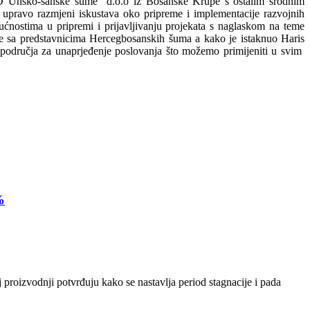
ŠPD”Unsko-sanske šume” d.o.o iz Bosanske Krupe s ostalim srodnim
upravo razmjeni iskustava oko pripreme i implementacije razvojnih
nostima u pripremi i prijavljivanju projekata s naglaskom na teme
e sa predstavnicima Hercegbosanskih šuma a kako je istaknuo Haris
i područja za unaprjeđenje poslovanja što možemo primijeniti u svim
%
 proizvodnji potvrđuju kako se nastavlja period stagnacije i pada