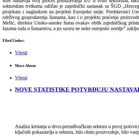
BiH nastavlja svoj proces približavanja EU u svim sektorima, ta
sektorskim tvrtkama održan je zajednički sastanak sa ŠGD „Herceg
projekata s naglaskom na projekte Europske unije. Predstavnici U
održivog gospodarenja šumama, kao i o projektu praćenja proizvod
Mešić, direktor Unsko-sanske šuma ovakav oblik zajedničkog pristup
fazama rada u šumarstvu, a po uzoru ne neke europske zemlje” zaklju
Filed Under:
Vijesti
More About
Vijesti
NOVE STATISTIKE POTVRĐUJU NASTAVAK KRIZ
Analiza kretanja u drvo-prerađivačkom sektoru u prvoj polovici 
ključnih pokazatelja u sektoru, bilo obim proizvodnje, bilo vanj