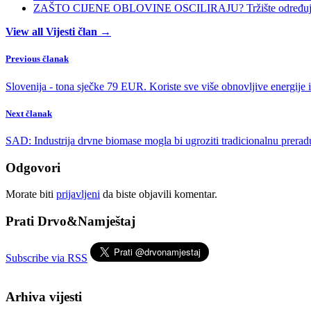
ZAŠTO CIJENE OBLOVINE OSCILIRAJU? Tržište određuje ci
View all Vijesti član →
Previous članak
Slovenija - tona sječke 79 EUR. Koriste sve više obnovljive energije 
Next članak
SAD: Industrija drvne biomase mogla bi ugroziti tradicionalnu prerad
Odgovori
Morate biti
prijavljeni
da biste objavili komentar.
Prati Drvo&Namještaj
Subscribe via RSS
Arhiva vijesti