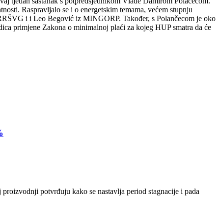
 ovaj tjedan sastanak s potpredsjednikom Vlade Damirom Polačecom.
ntnosti. Raspravljalo se i o energetskim temama, većem stupnju
 iz MRRŠVG i i Leo Begović iz MINGORP. Također, s Polančecom je oko
ljedica primjene Zakona o minimalnoj plaći za kojeg HUP smatra da će
%
 proizvodnji potvrđuju kako se nastavlja period stagnacije i pada