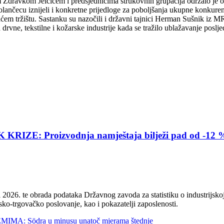
 Zdravkom Jelčićem i predsjednicima strukovnih grupacija održalo je
olančecu iznijeli i konkretne prijedloge za poboljšanja ukupne konkure
maćem tržištu. Sastanku su nazočili i državni tajnici Herman Sušnik
drvne, tekstilne i kožarske industrije kada se tražilo ublažavanje pos
E: Proizvodnja namještaja bilježi pad od -12 
2026. te obrada podataka Državnog zavoda za statistiku o industrijskoj
sko-trgovačko poslovanje, kao i pokazatelji zaposlenosti.
 Södra u minusu unatoč mjerama štednje