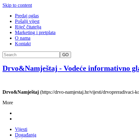
Skip to content
Predaj oglas
Pošalji vijest
Riječ čitatelja
Marketing i pretplata
O nama
Kontakt
GO
Drvo&Namještaj
-
Vodeće informativno gl
Drvo&Namještaj
(https://drvo-namjestaj.hr/vijesti/drvopreradivaci-
More
Vijesti
Događanja