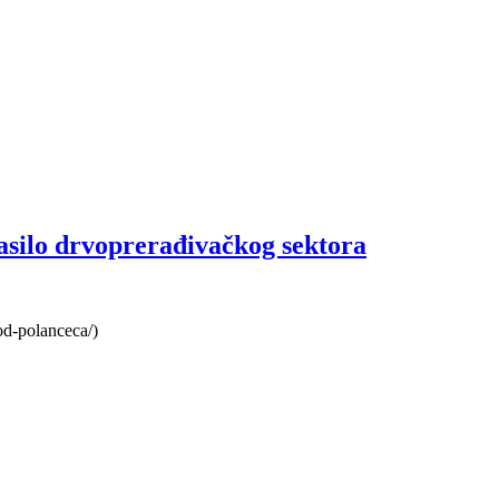
asilo drvoprerađivačkog sektora
kod-polanceca/)