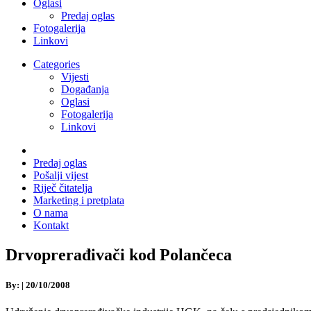
Oglasi
Predaj oglas
Fotogalerija
Linkovi
Categories
Vijesti
Događanja
Oglasi
Fotogalerija
Linkovi
Predaj oglas
Pošalji vijest
Riječ čitatelja
Marketing i pretplata
O nama
Kontakt
Drvoprerađivači kod Polančeca
By:
|
20/10/2008