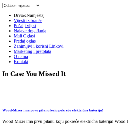
Arhiva
vijesti
Drvo&Namještaj
Vijesti iz branše
Pošalji vijest
Najave događanja
Mali Oglasi
Predaj oglas
Zanimljivi i korisni Linkovi
Marketing i pretplata
O nama
Kontakt
In Case You Missed It
Wood-Mizer ima prvu pilanu koju pokreće električna baterija!
Wood-Mizer ima prvu pilanu koju pokreće električna baterija! Wood-Mi