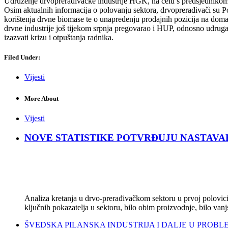
Udruženje drvoprerađivačke industrije HGK, na čelu s predsjednikom
Osim aktualnih informacija o polovanju sektora, drvoprerađivači su P
korištenja drvne biomase te o unapređenju prodajnih pozicija na do
drvne industrije još tijekom srpnja pregovarao i HUP, odnosno udruga 
izazvati krizu i otpuštanja radnika.
Filed Under:
Vijesti
More About
Vijesti
NOVE STATISTIKE POTVRĐUJU NASTAVAK KRIZ
Analiza kretanja u drvo-prerađivačkom sektoru u prvoj polovici 
ključnih pokazatelja u sektoru, bilo obim proizvodnje, bilo vanj
ŠVEDSKA PILANSKA INDUSTRIJA I DALJE U PROBLEMIMA: