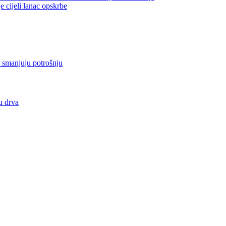
jeli lanac opskrbe
i smanjuju potrošnju
u drva