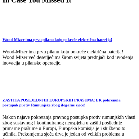
In Case You Missed It
Wood-Mizer ima prvu pilanu koju pokreće električna baterija!
Wood-Mizer ima prvu pilanu koju pokreće električna baterija!
Wood-Mizer već desetljećima širom svijeta prednjači kod uvođenja
inovacija u pilanske operacije.
ZAŠTITA POSLJEDNJIH EUROPSKIH PRAŠUMA: EK pokrenula
postupak protiv Rumunjske zbog ilegalne sječe!
Nakon najave pokretanja pravnog postupka protiv rumunjskih vlasti
zbog sustavnog i kontinuiranog neuspjeha u zaštiti posljednje
primarne prašume u Europi, Europska komisija je i službeno to
učinila. Prekomjerna sječa drva je jedan od velikih problema u