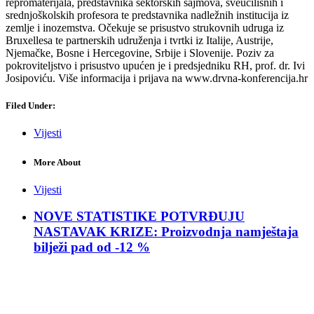
repromaterijala, predstavnika sektorskih sajmova, sveučilišnih i
srednjoškolskih profesora te predstavnika nadležnih institucija iz
zemlje i inozemstva. Očekuje se prisustvo strukovnih udruga iz
Bruxellesa te partnerskih udruženja i tvrtki iz Italije, Austrije,
Njemačke, Bosne i Hercegovine, Srbije i Slovenije. Poziv za
pokroviteljstvo i prisustvo upućen je i predsjedniku RH, prof. dr. Ivi
Josipoviću. Više informacija i prijava na www.drvna-konferencija.hr
Filed Under:
Vijesti
More About
Vijesti
NOVE STATISTIKE POTVRĐUJU
NASTAVAK KRIZE: Proizvodnja namještaja
bilježi pad od -12 %