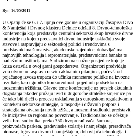
By:
|
16/05/2011
U Opatiji će se 6. i 7. lipnja ove godine u organizaciji časopisa Drvo
& Namještaj i Drvnog klastera Delnice održati 8. Drvno-tehnološka
konferencija koja predstavlja centralni sektorski skup hrvatske drvne
industrije na kojem predstavnici drvne industrije usklađuju svoje
stavove i raspravljaju o sektorskoj politici i trendovima s
predstavnicima šumarstva, akademske zajednice, dobavljačima
najnovijih tehnologija i repromaterijala, predstavnicima banaka te
nadležnim institucijama. S obzirom na snažne posljedice koje je
kriza ostavila u ovoj grani gospodarstva, Organizatori predviđaju
vrlo otvorenu raspravu o svim aktualnim pitanjima, počevši od
pojačanog izvoza trupaca do učinka monetarne politike na izvozne
rezultate, kao i gubitka konkurentnosti pojedinih podsektora na
inozemnim tržištima. Glavne teme konferencije uz presjek aktualnih
događanja također pružaju uvid u dugoročne strateške smjernice pa
će tako biti riječi o procesu usklađivanja s europskom regulativom u
kontekstu sektorske strategije, o raspodjeli državnih potpora i
strategijama otvaranja novih tržišta, a inozemni sudionici predstavit
će inicijative za regionalno povezivanje. Tradicionalno se očekuje
velik broj sudionika, preko 350 drvoprerađivača, šumara,
proizvođača parketa, građevinske stolarije i namještaja, prerađivača
biomase, trgovaca drvom i namještajem, dobavljača tehnologija i