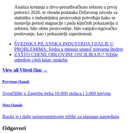
Analiza kretanja u drvo-prerađivačkom sektoru u prvoj
polovici 2026. te obrada podataka Državnog zavoda za
statistiku o industrijskoj proizvodnji potvrđuju kako se
nastavlja period stagnacije i pada ključnih pokazatelja u
sektoru, bilo obim proizvodnje, bilo vanjsko-trgovačko
poslovanje, kao i pokazatelji zaposlenosti.
ŠVEDSKA PILANSKA INDUSTRIJA I DALJE U
PROBLEMIMA: Södra u minusu unatoč mjerama štednje
ZAŠTO CIJENE OBLOVINE OSCILIRAJU? Tržište
određuje cijeli lanac opskrbe
View all Vijesti član →
Previous članak
Sveučilište u Zagrebu treba 10.000 stolaca i 3.000 kreveta
Next članak
Rusija je i dalje najperspektivnije tržište za plasman namještaja
Odgovori