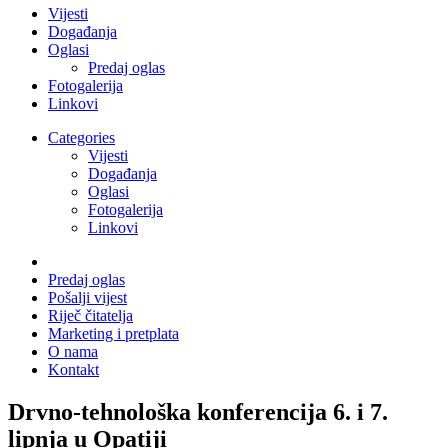
Vijesti
Događanja
Oglasi
Predaj oglas
Fotogalerija
Linkovi
Categories
Vijesti
Događanja
Oglasi
Fotogalerija
Linkovi
Predaj oglas
Pošalji vijest
Riječ čitatelja
Marketing i pretplata
O nama
Kontakt
Drvno-tehnološka konferencija 6. i 7.
lipnja u Opatiji