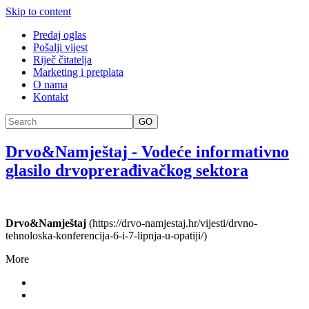
Skip to content
Predaj oglas
Pošalji vijest
Riječ čitatelja
Marketing i pretplata
O nama
Kontakt
GO
Drvo&Namještaj
-
Vodeće informativno
glasilo drvoprerađivačkog sektora
Drvo&Namještaj
(https://drvo-namjestaj.hr/vijesti/drvno-
tehnoloska-konferencija-6-i-7-lipnja-u-opatiji/)
More