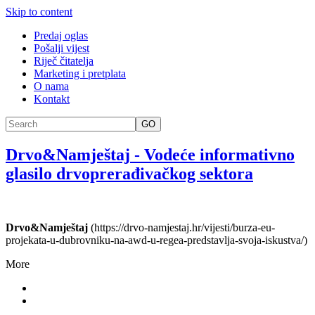
Skip to content
Predaj oglas
Pošalji vijest
Riječ čitatelja
Marketing i pretplata
O nama
Kontakt
GO
Drvo&Namještaj
-
Vodeće informativno
glasilo drvoprerađivačkog sektora
Drvo&Namještaj
(https://drvo-namjestaj.hr/vijesti/burza-eu-
projekata-u-dubrovniku-na-awd-u-regea-predstavlja-svoja-iskustva/)
More