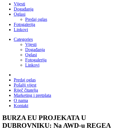
Vijesti
Događanja
Oglasi
Predaj oglas
Fotogalerija
Linkovi
Categories
Vijesti
Događanja
Oglasi
Fotogalerija
Linkovi
Predaj oglas
Pošalji vijest
Riječ čitatelja
Marketing i pretplata
O nama
Kontakt
BURZA EU PROJEKATA U
DUBROVNIKU: Na AWD-u REGEA