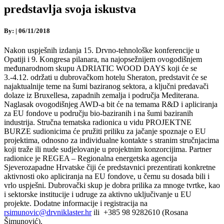
predstavlja svoja iskustva
By:
|
06/11/2018
Nakon uspješnih izdanja 15. Drvno-tehnološke konferencije u
Opatiji i 9. Kongresa pilanara, na najopsežnijem ovogodišnjem
međunarodnom skupu ADRIATIC WOOD DAYS koji će se
3.-4.12. održati u dubrovačkom hotelu Sheraton, predstavit će se
najaktualnije teme na šumi baziranog sektora, a ključni predavači
dolaze iz Bruxellesa, zapadnih zemalja i područja Mediterana.
Naglasak ovogodišnjeg AWD-a bit će na temama R&D i apliciranja
za EU fondove u području bio-baziranih i na šumi baziranih
industrija. Stručna tematska radionica u vidu PROJEKTNE
BURZE sudionicima će pružiti priliku za jačanje spoznaje o EU
projektima, odnosno za individualne kontakte s stranim stručnjacima
koji traže ili nude sudjelovanje u projektnim konzorcijima. Partner
radionice je REGEA – Regionalna energetska agencija
Sjeverozapadne Hrvatske čiji će predstavnici prezentirati konkretne
aktivnosti oko apliciranja na EU fondove, u čemu su dosada bili i
vrlo uspješni. Dubrovački skup je dobra prilika za mnoge tvrtke, kao
i sektorske institucije i udruge za aktivno uključivanje u EU
projekte. Dodatne informacije i registracija na
rsimunovic@drvniklaster.hr
ili +385 98 9282610 (Rosana
Šimunović).