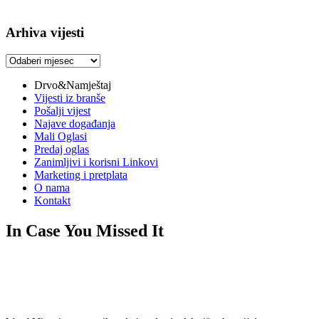
Arhiva vijesti
Arhiva
vijesti
Drvo&Namještaj
Vijesti iz branše
Pošalji vijest
Najave događanja
Mali Oglasi
Predaj oglas
Zanimljivi i korisni Linkovi
Marketing i pretplata
O nama
Kontakt
In Case You Missed It