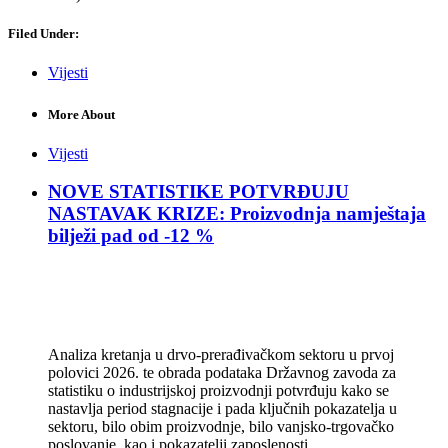
Filed Under:
Vijesti
More About
Vijesti
NOVE STATISTIKE POTVRĐUJU
NASTAVAK KRIZE: Proizvodnja namještaja
bilježi pad od -12 %
Analiza kretanja u drvo-prerađivačkom sektoru u prvoj
polovici 2026. te obrada podataka Državnog zavoda za
statistiku o industrijskoj proizvodnji potvrđuju kako se
nastavlja period stagnacije i pada ključnih pokazatelja u
sektoru, bilo obim proizvodnje, bilo vanjsko-trgovačko
poslovanje, kao i pokazatelji zaposlenosti.