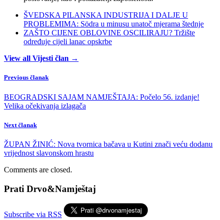
ŠVEDSKA PILANSKA INDUSTRIJA I DALJE U
PROBLEMIMA: Södra u minusu unatoč mjerama štednje
ZAŠTO CIJENE OBLOVINE OSCILIRAJU? Tržište
određuje cijeli lanac opskrbe
View all Vijesti član →
Previous članak
BEOGRADSKI SAJAM NAMJEŠTAJA: Počelo 56. izdanje!
Velika očekivanja izlagača
Next članak
ŽUPAN ŽINIĆ: Nova tvornica bačava u Kutini znači veću dodanu
vrijednost slavonskom hrastu
Comments are closed.
Prati Drvo&Namještaj
Subscribe via RSS