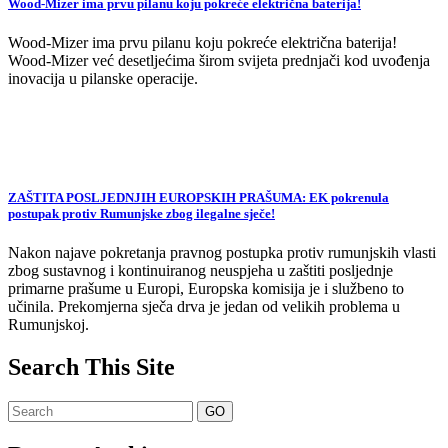
Wood-Mizer ima prvu pilanu koju pokreće električna baterija!
Wood-Mizer ima prvu pilanu koju pokreće električna baterija!
Wood-Mizer već desetljećima širom svijeta prednjači kod uvođenja
inovacija u pilanske operacije.
ZAŠTITA POSLJEDNJIH EUROPSKIH PRAŠUMA: EK pokrenula
postupak protiv Rumunjske zbog ilegalne sječe!
Nakon najave pokretanja pravnog postupka protiv rumunjskih vlasti
zbog sustavnog i kontinuiranog neuspjeha u zaštiti posljednje
primarne prašume u Europi, Europska komisija je i službeno to
učinila. Prekomjerna sječa drva je jedan od velikih problema u
Rumunjskoj.
Search This Site