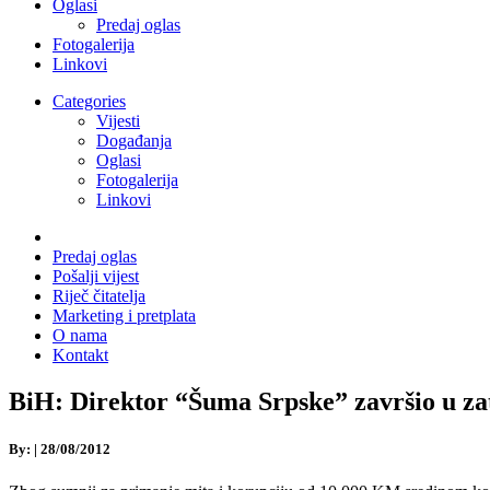
Oglasi
Predaj oglas
Fotogalerija
Linkovi
Categories
Vijesti
Događanja
Oglasi
Fotogalerija
Linkovi
Predaj oglas
Pošalji vijest
Riječ čitatelja
Marketing i pretplata
O nama
Kontakt
BiH: Direktor “Šuma Srpske” završio u za
By:
|
28/08/2012