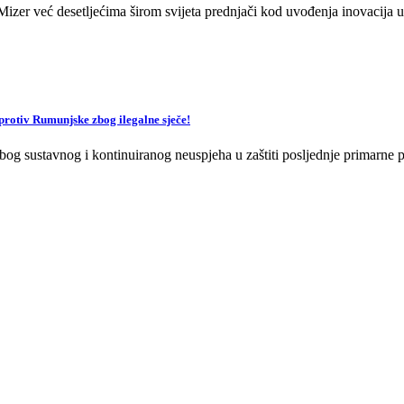
zer već desetljećima širom svijeta prednjači kod uvođenja inovacija u 
v Rumunjske zbog ilegalne sječe!
og sustavnog i kontinuiranog neuspjeha u zaštiti posljednje primarne p