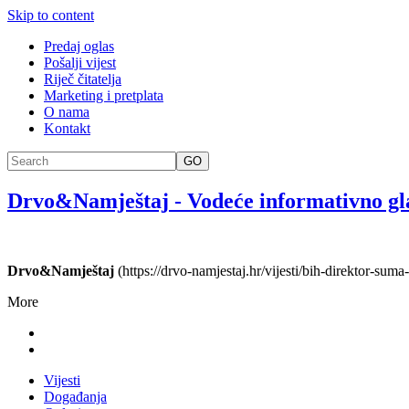
Skip to content
Predaj oglas
Pošalji vijest
Riječ čitatelja
Marketing i pretplata
O nama
Kontakt
GO
Drvo&Namještaj
-
Vodeće informativno gl
Drvo&Namještaj
(https://drvo-namjestaj.hr/vijesti/bih-direktor-suma
More
Vijesti
Događanja