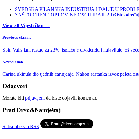
ŠVEDSKA PILANSKA INDUSTRIJA I DALJE U PROBLEMIMA:
ZAŠTO CIJENE OBLOVINE OSCILIRAJU? Tržište određuje ci
View all Vijesti član →
Previous članak
Spin Valis lani rastao za 23%, isplaćuje dividendu i najavljuje još već
Next članak
Carina ukinula dio tjednih carinjenja. Nakon sastanka izvoz peleta ost
Odgovori
Morate biti
prijavljeni
da biste objavili komentar.
Prati Drvo&Namještaj
Subscribe via RSS