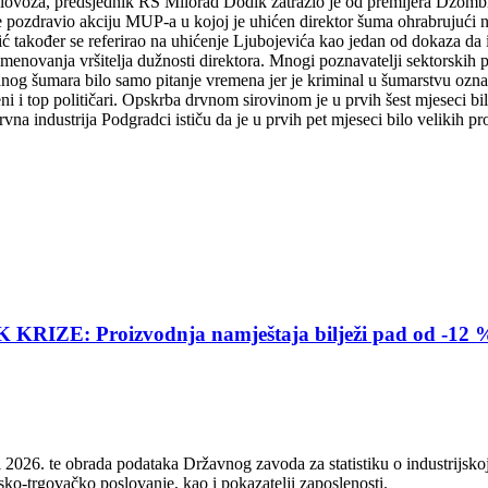
ovoza, predsjednik RS Milorad Dodik zatražio je od premijera Džombića
 pozdravio akciju MUP-a u kojoj je uhićen direktor šuma ohrabrujući n
ć također se referirao na uhićenje Ljubojevića kao jedan od dokaza da
 imenovanja vršitelja dužnosti direktora. Mnogi poznavatelji sektorskih
anog šumara bilo samo pitanje vremena jer je kriminal u šumarstvu ozn
 i top političari. Opskrba drvnom sirovinom je u prvih šest mjeseci bil
na industrija Podgradci ističu da je u prvih pet mjeseci bilo velikih p
E: Proizvodnja namještaja bilježi pad od -12 
2026. te obrada podataka Državnog zavoda za statistiku o industrijskoj
sko-trgovačko poslovanje, kao i pokazatelji zaposlenosti.