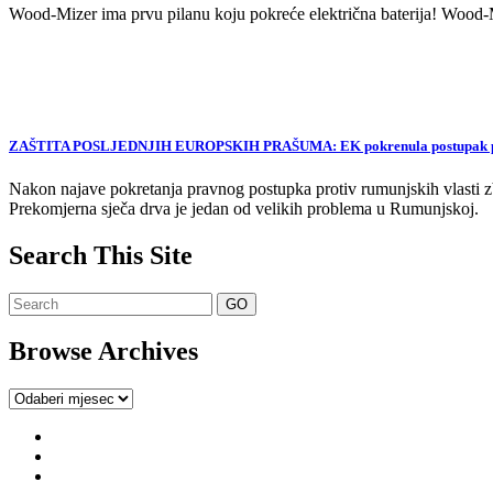
Wood-Mizer ima prvu pilanu koju pokreće električna baterija! Wood-Mi
ZAŠTITA POSLJEDNJIH EUROPSKIH PRAŠUMA: EK pokrenula postupak proti
Nakon najave pokretanja pravnog postupka protiv rumunjskih vlasti zb
Prekomjerna sječa drva je jedan od velikih problema u Rumunjskoj.
Search This Site
Browse Archives
Browse
Archives