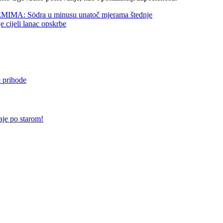
 Södra u minusu unatoč mjerama štednje
jeli lanac opskrbe
e prihode
aje po starom!