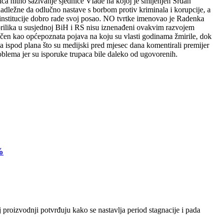
 hitno sazivanje sjednice Vlade na kojoj je smijenjen Srđan
adležne da odlučno nastave s borbom protiv kriminala i korupcije, a
 institucije dobro rade svoj posao. NO tvrtke imenovao je Radenka
 prilika u susjednoj BiH i RS nisu iznenađeni ovakvim razvojem
ačen kao općepoznata pojava na koju su vlasti godinama žmirile, dok
a ispod plana što su medijski pred mjesec dana komentirali premijer
roblema jer su isporuke trupaca bile daleko od ugovorenih.
%
 proizvodnji potvrđuju kako se nastavlja period stagnacije i pada