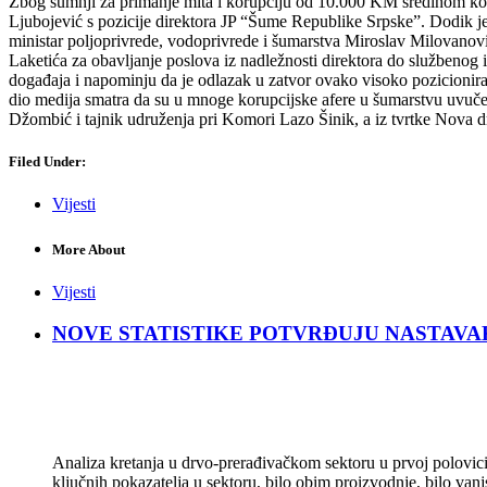
Zbog sumnji za primanje mita i korupciju od 10.000 KM sredinom kol
Ljubojević s pozicije direktora JP “Šume Republike Srpske”. Dodik je
ministar poljoprivrede, vodoprivrede i šumarstva Miroslav Milovanovi
Laketića za obavljanje poslova iz nadležnosti direktora do službenog
događaja i napominju da je odlazak u zatvor ovako visoko pozicionir
dio medija smatra da su u mnoge korupcijske afere u šumarstvu uvučeni
Džombić i tajnik udruženja pri Komori Lazo Šinik, a iz tvrtke Nova drv
Filed Under:
Vijesti
More About
Vijesti
NOVE STATISTIKE POTVRĐUJU NASTAVAK KRIZ
Analiza kretanja u drvo-prerađivačkom sektoru u prvoj polovici 
ključnih pokazatelja u sektoru, bilo obim proizvodnje, bilo vanj