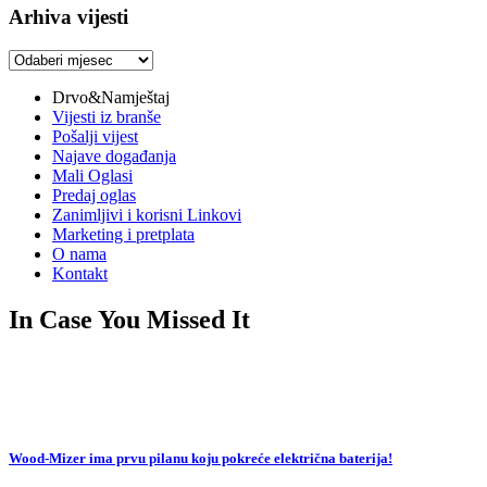
Arhiva vijesti
Arhiva
vijesti
Drvo&Namještaj
Vijesti iz branše
Pošalji vijest
Najave događanja
Mali Oglasi
Predaj oglas
Zanimljivi i korisni Linkovi
Marketing i pretplata
O nama
Kontakt
In Case You Missed It
Wood-Mizer ima prvu pilanu koju pokreće električna baterija!