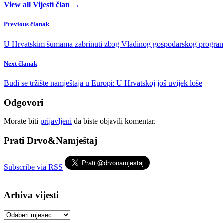
View all Vijesti član →
Previous članak
U Hrvatskim šumama zabrinuti zbog Vladinog gospodarskog progra
Next članak
Budi se tržište namještaja u Europi: U Hrvatskoj još uvijek loše
Odgovori
Morate biti
prijavljeni
da biste objavili komentar.
Prati Drvo&Namještaj
Subscribe via RSS
Arhiva vijesti
Arhiva
vijesti