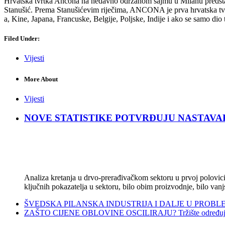
Hrvatska tvrtka Ancona na nedavno održanom sajmu u Milanu predstavi
Stanušić. Prema Stanušićevim riječima, ANCONA je prva hrvatska tvrtk
a, Kine, Japana, Francuske, Belgije, Poljske, Indije i ako se samo dio 
Filed Under:
Vijesti
More About
Vijesti
NOVE STATISTIKE POTVRĐUJU NASTAVAK KRIZ
Analiza kretanja u drvo-prerađivačkom sektoru u prvoj polovici 
ključnih pokazatelja u sektoru, bilo obim proizvodnje, bilo vanj
ŠVEDSKA PILANSKA INDUSTRIJA I DALJE U PROBLEMIMA:
ZAŠTO CIJENE OBLOVINE OSCILIRAJU? Tržište određuje ci