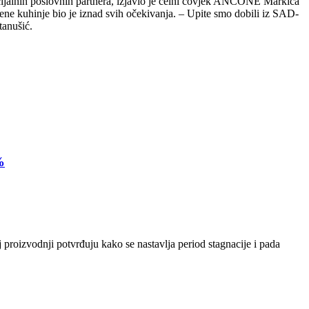
cijalnih poslovnih partnera, izjavio je čelni čovjek ANCONE Markica
ene kuhinje bio je iznad svih očekivanja. – Upite smo dobili iz SAD-
tanušić.
%
 proizvodnji potvrđuju kako se nastavlja period stagnacije i pada