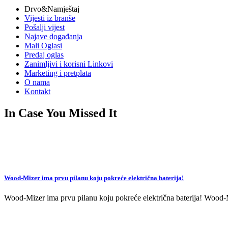
Drvo&Namještaj
Vijesti iz branše
Pošalji vijest
Najave događanja
Mali Oglasi
Predaj oglas
Zanimljivi i korisni Linkovi
Marketing i pretplata
O nama
Kontakt
In Case You Missed It
Wood-Mizer ima prvu pilanu koju pokreće električna baterija!
Wood-Mizer ima prvu pilanu koju pokreće električna baterija! Wood-Mi