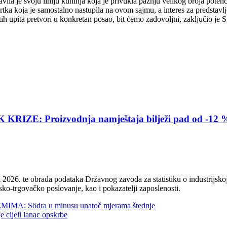
la je svoju liniju kuhinja koja je privukla pažnju velikog broja poten
a koja je samostalno nastupila na ovom sajmu, a interes za predstavlj
tih upita pretvori u konkretan posao, bit ćemo zadovoljni, zaključio je S
E: Proizvodnja namještaja bilježi pad od -12 
2026. te obrada podataka Državnog zavoda za statistiku o industrijskoj
sko-trgovačko poslovanje, kao i pokazatelji zaposlenosti.
 Södra u minusu unatoč mjerama štednje
jeli lanac opskrbe