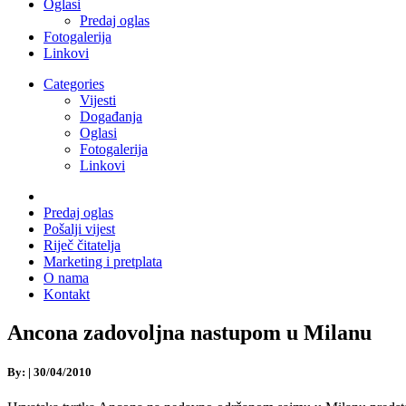
Oglasi
Predaj oglas
Fotogalerija
Linkovi
Categories
Vijesti
Događanja
Oglasi
Fotogalerija
Linkovi
Predaj oglas
Pošalji vijest
Riječ čitatelja
Marketing i pretplata
O nama
Kontakt
Ancona zadovoljna nastupom u Milanu
By:
|
30/04/2010