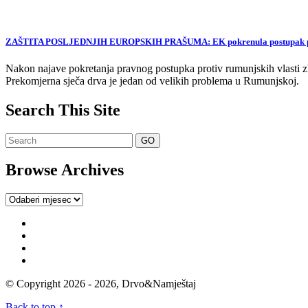
ZAŠTITA POSLJEDNJIH EUROPSKIH PRAŠUMA: EK pokrenula postupak proti
Nakon najave pokretanja pravnog postupka protiv rumunjskih vlasti zb
Prekomjerna sječa drva je jedan od velikih problema u Rumunjskoj.
Search This Site
Browse Archives
Browse
Archives
© Copyright 2026 - 2026, Drvo&Namještaj
Back to top ↑