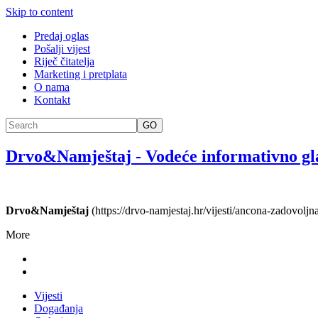
Skip to content
Predaj oglas
Pošalji vijest
Riječ čitatelja
Marketing i pretplata
O nama
Kontakt
GO
Drvo&Namještaj
-
Vodeće informativno gl
Drvo&Namještaj
(https://drvo-namjestaj.hr/vijesti/ancona-zadovolj
More
Vijesti
Događanja