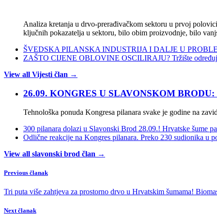
Analiza kretanja u drvo-prerađivačkom sektoru u prvoj polovici 
ključnih pokazatelja u sektoru, bilo obim proizvodnje, bilo vanj
ŠVEDSKA PILANSKA INDUSTRIJA I DALJE U PROBLEMIMA:
ZAŠTO CIJENE OBLOVINE OSCILIRAJU? Tržište određuje ci
View all Vijesti član →
26.09. KONGRES U SLAVONSKOM BRODU: Opse
Tehnološka ponuda Kongresa pilanara svake je godine na zavi
300 pilanara dolazi u Slavonski Brod 28.09.! Hrvatske šume pa
Odlične reakcije na Kongres pilanara. Preko 230 sudionika u po
View all slavonski brod član →
Previous članak
Tri puta više zahtjeva za prostorno drvo u Hrvatskim šumama! Bioma
Next članak