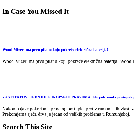
In Case You Missed It
Wood-Mizer ima prvu pilanu koju pokreće električna baterija!
Wood-Mizer ima prvu pilanu koju pokreće električna baterija! Wood-Mi
ZAŠTITA POSLJEDNJIH EUROPSKIH PRAŠUMA: EK pokrenula postupak proti
Nakon najave pokretanja pravnog postupka protiv rumunjskih vlasti zb
Prekomjerna sječa drva je jedan od velikih problema u Rumunjskoj.
Search This Site