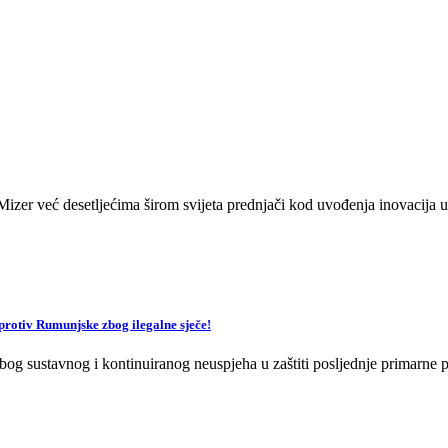
zer već desetljećima širom svijeta prednjači kod uvođenja inovacija u 
v Rumunjske zbog ilegalne sječe!
og sustavnog i kontinuiranog neuspjeha u zaštiti posljednje primarne p