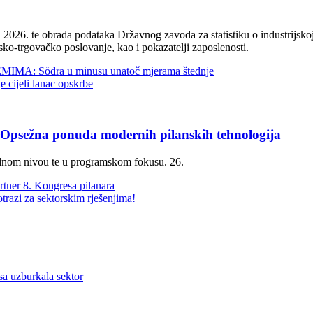
2026. te obrada podataka Državnog zavoda za statistiku o industrijskoj
sko-trgovačko poslovanje, kao i pokazatelji zaposlenosti.
 Södra u minusu unatoč mjerama štednje
jeli lanac opskrbe
žna ponuda modernih pilanskih tehnologija
dnom nivou te u programskom fokusu. 26.
rtner 8. Kongresa pilanara
trazi za sektorskim rješenjima!
sa uzburkala sektor