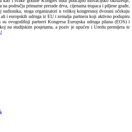
 a kao i svake godine Kongres nudi poticajno inovacijsko okruženje,
ma na području primarne prerade drva, cijenama trupaca i piljene građe,
roj sudionika, stoga organizatori u velikoj kongresnoj dvorani očekuju
i, ali i europskih udruga iz EU i zemalja partnera koji aktivno podupiru
da su ovogodišnji partneri Kongresa Europska udruga pilana (EOS) i
koj na studijskim posjetama, a poziv je upućen i Uredu premijera te
s!
%