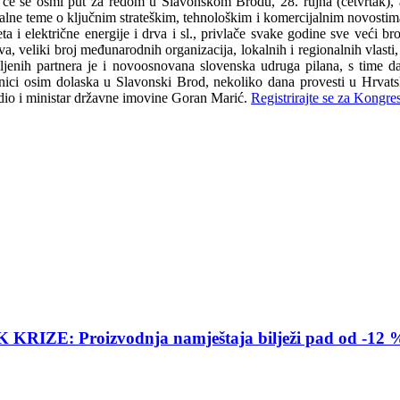
at će se osmi put za redom u Slavonskom Brodu, 28. rujna (četvrtak),
ktualne teme o ključnim strateškim, tehnološkim i komercijalnim novosti
ta i električne energije i drva i sl., privlače svake godine sve veći b
tva, veliki broj međunarodnih organizacija, lokalnih i regionalnih vlast
avljenih partnera je i novoosnovana slovenska udruga pilana, s time 
avnici osim dolaska u Slavonski Brod, nekoliko dana provesti u Hrvats
vrdio i ministar državne imovine Goran Marić.
Registrirajte se za Kongre
E: Proizvodnja namještaja bilježi pad od -12 