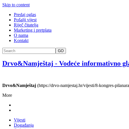
Skip to content
Predaj oglas
Pošalji vijest
Riječ čitatelja
Marketing i pretplata
O nama
Kontakt
GO
Drvo&Namještaj
-
Vodeće informativno gl
Drvo&Namještaj
(https://drvo-namjestaj.hr/vijesti/8-kongres-pilan
More
Vijesti
Događanja