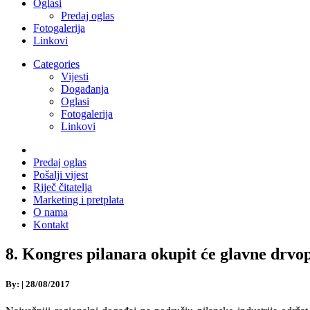
Oglasi
Predaj oglas
Fotogalerija
Linkovi
Categories
Vijesti
Događanja
Oglasi
Fotogalerija
Linkovi
Predaj oglas
Pošalji vijest
Riječ čitatelja
Marketing i pretplata
O nama
Kontakt
8. Kongres pilanara okupit će glavne drvo
By:
|
28/08/2017