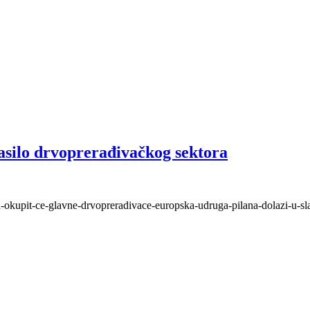
asilo drvoprerađivačkog sektora
ara-okupit-ce-glavne-drvopreradivace-europska-udruga-pilana-dolazi-u-sl