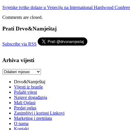
Svjetske tvrtke dolaze u Veneciju na International Hardwood Conferen
Comments are closed.
Prati Drvo&Namještaj
Subscribe via RSS
Arhiva vijesti
Arhiva
vijesti
Drvo&Namještaj
Vijesti iz branše
Pošalji vijest
Najave događanja
Mali Oglasi
Predaj oglas
Zanimljivi i korisni Linkovi
Marketing i pretplata
O nama
Kontakt