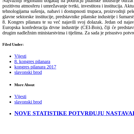
Najvažniji regionalni događaj na području pilanske industrije održ
pozitivnu atmosferu i umrežavanje tvrtki, investitora i institucija. A
tehnologijama sušenja, nabavi i dostupnosti trupaca, proizvodnji pele
glavne sektorske institucije, predstavnike pilanske industrije i šumars
8. Kongres pilanara te su već najavili svoj dolazak. Jedan od naj
Europska konfederacija drvne industrije (CEI-Bois), čiji će predst
drugim nadležnim ministarstvima i tijelima. Za sada je prisustvo pot
Filed Under:
Vijesti
8. kongres pilanara
kongres pilanara 2017
slavonski brod
More About
Vijesti
slavonski brod
NOVE STATISTIKE POTVRĐUJU NASTAVAK KRIZ