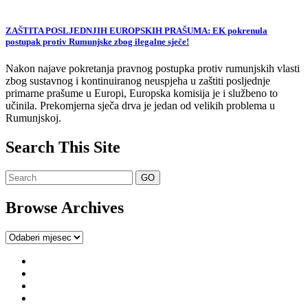
ZAŠTITA POSLJEDNJIH EUROPSKIH PRAŠUMA: EK pokrenula
postupak protiv Rumunjske zbog ilegalne sječe!
Nakon najave pokretanja pravnog postupka protiv rumunjskih vlasti
zbog sustavnog i kontinuiranog neuspjeha u zaštiti posljednje
primarne prašume u Europi, Europska komisija je i službeno to
učinila. Prekomjerna sječa drva je jedan od velikih problema u
Rumunjskoj.
Search This Site
Browse Archives
Browse
Archives