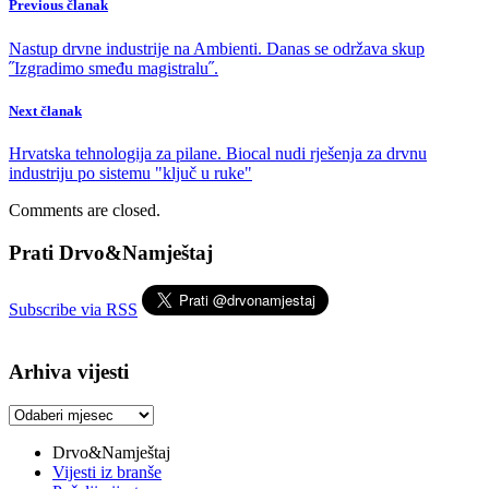
Previous članak
Nastup drvne industrije na Ambienti. Danas se održava skup
˝Izgradimo smeđu magistralu˝.
Next članak
Hrvatska tehnologija za pilane. Biocal nudi rješenja za drvnu
industriju po sistemu "ključ u ruke"
Comments are closed.
Prati Drvo&Namještaj
Subscribe via RSS
Arhiva vijesti
Arhiva
vijesti
Drvo&Namještaj
Vijesti iz branše