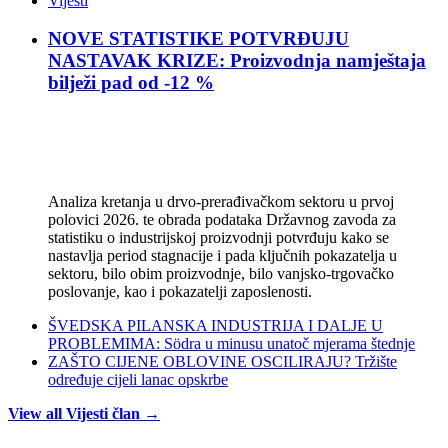
Vijesti
NOVE STATISTIKE POTVRĐUJU
NASTAVAK KRIZE: Proizvodnja namještaja
bilježi pad od -12 %
Analiza kretanja u drvo-prerađivačkom sektoru u prvoj
polovici 2026. te obrada podataka Državnog zavoda za
statistiku o industrijskoj proizvodnji potvrđuju kako se
nastavlja period stagnacije i pada ključnih pokazatelja u
sektoru, bilo obim proizvodnje, bilo vanjsko-trgovačko
poslovanje, kao i pokazatelji zaposlenosti.
ŠVEDSKA PILANSKA INDUSTRIJA I DALJE U
PROBLEMIMA: Södra u minusu unatoč mjerama štednje
ZAŠTO CIJENE OBLOVINE OSCILIRAJU? Tržište
određuje cijeli lanac opskrbe
View all Vijesti član →