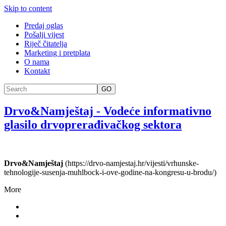
Skip to content
Predaj oglas
Pošalji vijest
Riječ čitatelja
Marketing i pretplata
O nama
Kontakt
GO
Drvo&Namještaj
-
Vodeće informativno
glasilo drvoprerađivačkog sektora
Drvo&Namještaj
(https://drvo-namjestaj.hr/vijesti/vrhunske-
tehnologije-susenja-muhlbock-i-ove-godine-na-kongresu-u-brodu/)
More