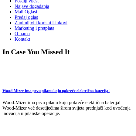
Pošalji vijest
Najave događanja
Mali Oglasi
Predaj oglas
Zanimljivi i korisni Linkovi
Marketing i pretplata
O nama
Kontakt
In Case You Missed It
Wood-Mizer ima prvu pilanu koju pokreće električna baterija!
Wood-Mizer ima prvu pilanu koju pokreće električna baterija!
Wood-Mizer već desetljećima širom svijeta prednjači kod uvođenja
inovacija u pilanske operacije.