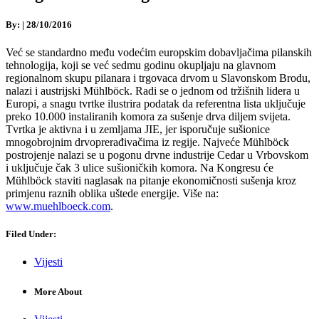
By:
|
28/10/2016
Već se standardno među vodećim europskim dobavljačima pilanskih
tehnologija, koji se već sedmu godinu okupljaju na glavnom
regionalnom skupu pilanara i trgovaca drvom u Slavonskom Brodu,
nalazi i austrijski Mühlböck. Radi se o jednom od tržišnih lidera u
Europi, a snagu tvrtke ilustrira podatak da referentna lista uključuje
preko 10.000 instaliranih komora za sušenje drva diljem svijeta.
Tvrtka je aktivna i u zemljama JIE, jer isporučuje sušionice
mnogobrojnim drvoprerađivačima iz regije. Najveće Mühlböck
postrojenje nalazi se u pogonu drvne industrije Cedar u Vrbovskom
i uključuje čak 3 ulice sušioničkih komora. Na Kongresu će
Mühlböck staviti naglasak na pitanje ekonomičnosti sušenja kroz
primjenu raznih oblika uštede energije. Više na:
www.muehlboeck.com
.
Filed Under:
Vijesti
More About