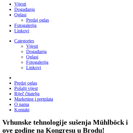
Vijesti
Događanja
Oglasi
Predaj oglas
Fotogalerija
Linkovi
Categories
Vijesti
Događanja
Oglasi
Fotogalerija
Linkovi
Predaj oglas
Pošalji vijest
Riječ čitatelja
Marketing i pretplata
O nama
Kontakt
Vrhunske tehnologije sušenja Mühlböck i
ove godine na Kongresu u Brodu!