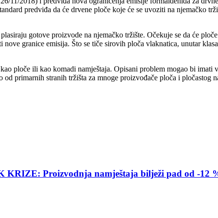
1/2018) i predviđa nova ograničenja emisije formaldehida za drvne pro
ndard predviđa da će drvene ploče koje će se uvoziti na njemačko trž
 plasiraju gotove proizvode na njemačko tržište. Očekuje se da će pl
i nove granice emisija. Što se tiče sirovih ploča vlaknatica, unutar kl
 kao ploče ili kao komadi namještaja. Opisani problem mogao bi imati vel
 od primarnih stranih tržišta za mnoge proizvođače ploča i pločastog n
E: Proizvodnja namještaja bilježi pad od -12 