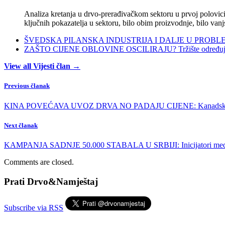
Analiza kretanja u drvo-prerađivačkom sektoru u prvoj polovici 
ključnih pokazatelja u sektoru, bilo obim proizvodnje, bilo vanj
ŠVEDSKA PILANSKA INDUSTRIJA I DALJE U PROBLEMIMA:
ZAŠTO CIJENE OBLOVINE OSCILIRAJU? Tržište određuje ci
View all Vijesti član →
Previous članak
KINA POVEĆAVA UVOZ DRVA NO PADAJU CIJENE: Kanadski izvoz 
Next članak
KAMPANJA SADNJE 50.000 STABALA U SRBIJI: Inicijatori mediji, t
Comments are closed.
Prati Drvo&Namještaj
Subscribe via RSS