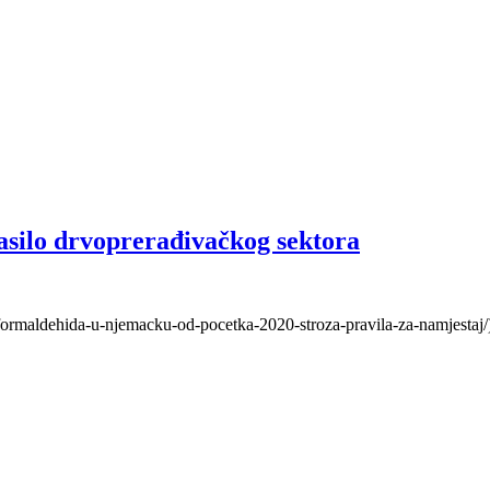
asilo drvoprerađivačkog sektora
-formaldehida-u-njemacku-od-pocetka-2020-stroza-pravila-za-namjestaj/