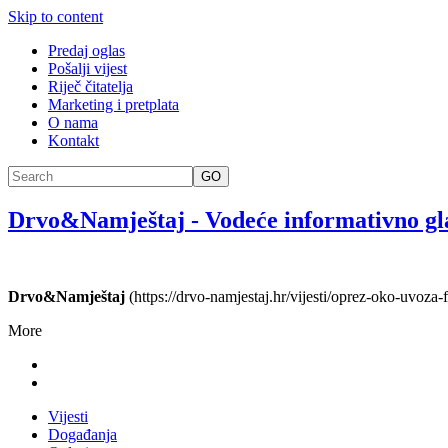
Skip to content
Predaj oglas
Pošalji vijest
Riječ čitatelja
Marketing i pretplata
O nama
Kontakt
GO
Drvo&Namještaj
-
Vodeće informativno gl
Drvo&Namještaj
(https://drvo-namjestaj.hr/vijesti/oprez-oko-uvoza
More
Vijesti
Događanja