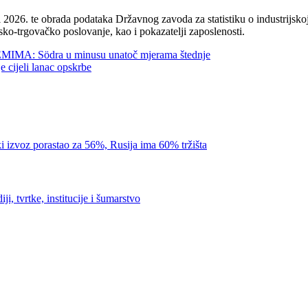
2026. te obrada podataka Državnog zavoda za statistiku o industrijskoj
sko-trgovačko poslovanje, kao i pokazatelji zaposlenosti.
 Södra u minusu unatoč mjerama štednje
jeli lanac opskrbe
porastao za 56%, Rusija ima 60% tržišta
vrtke, institucije i šumarstvo