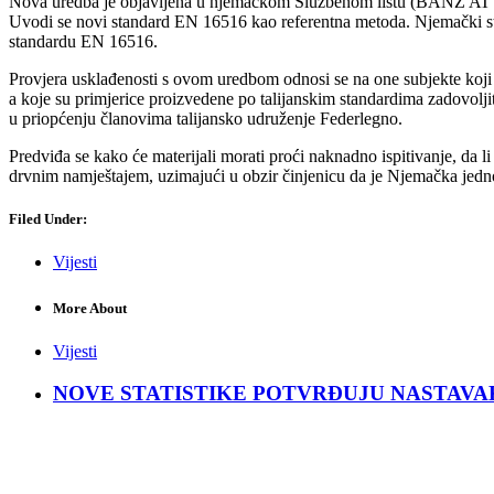
Nova uredba je objavljena u njemačkom Službenom listu (BANZ AT 26/1
Uvodi se novi standard EN 16516 kao referentna metoda. Njemački sta
standardu EN 16516.
Provjera usklađenosti s ovom uredbom odnosi se na one subjekte koji
a koje su primjerice proizvedene po talijanskim standardima zadovoljit
u priopćenju članovima talijansko udruženje Federlegno.
Predviđa se kako će materijali morati proći naknadno ispitivanje, da li
drvnim namještajem, uzimajući u obzir činjenicu da je Njemačka jedno
Filed Under:
Vijesti
More About
Vijesti
NOVE STATISTIKE POTVRĐUJU NASTAVAK KRIZ