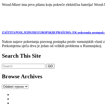
Wood-Mizer ima prvu pilanu koju pokreće električna baterija! Wood-Mi
ZAŠTITA POSLJEDNJIH EUROPSKIH PRAŠUMA: EK pokrenula postupak proti
Nakon najave pokretanja pravnog postupka protiv rumunjskih vlasti zb
Prekomjerna sječa drva je jedan od velikih problema u Rumunjskoj.
Search This Site
Browse Archives
Browse
Archives