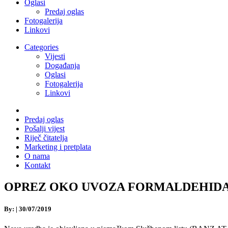
Oglasi
Predaj oglas
Fotogalerija
Linkovi
Categories
Vijesti
Događanja
Oglasi
Fotogalerija
Linkovi
Predaj oglas
Pošalji vijest
Riječ čitatelja
Marketing i pretplata
O nama
Kontakt
OPREZ OKO UVOZA FORMALDEHIDA U NJE
By:
|
30/07/2019