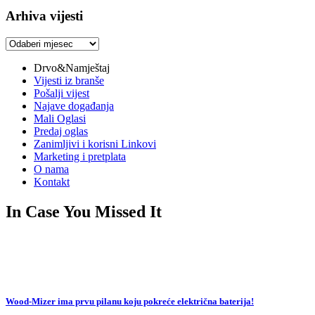
Arhiva vijesti
Arhiva
vijesti
Drvo&Namještaj
Vijesti iz branše
Pošalji vijest
Najave događanja
Mali Oglasi
Predaj oglas
Zanimljivi i korisni Linkovi
Marketing i pretplata
O nama
Kontakt
In Case You Missed It
Wood-Mizer ima prvu pilanu koju pokreće električna baterija!