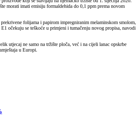
izvode koji se stavljaju na njemačko tržište od 1. siječnja 2020.
ište morati imati emisiju formaldehida do 0,1 ppm prema novom
oče prekrivene folijama i papirom impregniranim melaminskom smolom,
asa E1 očekuju se teškoće u primjeni i tumačenju novog propisa, navodi
ik utjecaj ne samo na tržište ploča, već i na cijeli lanac opskrbe
amještaja u Europi.
%