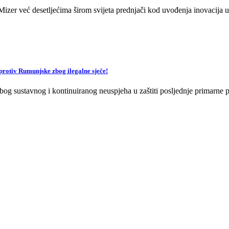
zer već desetljećima širom svijeta prednjači kod uvođenja inovacija u 
v Rumunjske zbog ilegalne sječe!
og sustavnog i kontinuiranog neuspjeha u zaštiti posljednje primarne p