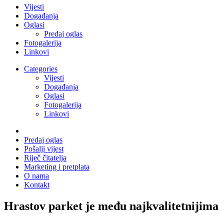
Vijesti
Događanja
Oglasi
Predaj oglas
Fotogalerija
Linkovi
Categories
Vijesti
Događanja
Oglasi
Fotogalerija
Linkovi
Predaj oglas
Pošalji vijest
Riječ čitatelja
Marketing i pretplata
O nama
Kontakt
Hrastov parket je među najkvalitetnijima