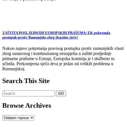
ZAŠTITA POSLJEDNJIH EUROPSKIH PRAŠUMA: EK pokrenula
postupak protiv Rumunjske zbog ilegalne sječe!
Nakon najave pokretanja pravnog postupka protiv rumunjskih vlasti
zbog sustavnog i kontinuiranog neuspjeha u zaštiti posljednje
primarne prašume u Europi, Europska komisija je i službeno to
učinila. Prekomjerna sječa drva je jedan od velikih problema u
Rumunjskoj.
Search This Site
Browse Archives
Browse
Archives