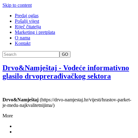
Skip to content
Predaj oglas
Pošalji vijest
Riječ čitatelja
Marketing i pretplata
O nama
Kontakt
GO
Drvo&Namještaj
-
Vodeće informativno
glasilo drvoprerađivačkog sektora
Drvo&Namještaj
(https://drvo-namjestaj.hr/vijesti/hrastov-parket-
je-medu-najkvalitetnijima/)
More