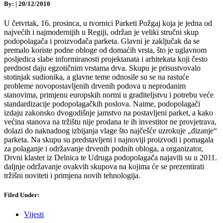
By:
|
20/12/2010
U četvrtak, 16. prosinca, u tvornici Parketi Požgaj koja je jedna od
najvećih i najmodernijih u Regiji, održan je veliki stručni skup
podopolagača i proizvođača parketa. Glavni je zaključak da se
premalo koriste podne obloge od domaćih vrsta, što je uglavnom
posljedica slabe informiranosti projektanata i arhitekata koji često
prednost daju egzotičnim vrstama drva. Skupu je prisustvovalo
stotinjak sudionika, a glavne teme odnosile su se na rastuće
probleme novopostavljenih drvenih podova u neprodanim
stanovima, primjenu europskih normi u graditeljstvu i potrebu veće
standardizacije podopolagačkih poslova. Naime, podopolagači
izdaju zakonsko dvogodišnje jamstvo na postavljeni parket, a kako
većina stanova na tržištu nije prodana te ih investitor ne provjetrava,
dolazi do naknadnog izbijanja vlage što najčešće uzrokuje „dizanje“
parketa. Na skupu su predstavljeni i najnoviji proizvodi i pomagala
za polaganje i održavanje drvenih podnih obloga, a organizator,
Drvni klaster iz Delnica te Udruga podopolagača najavili su u 2011.
daljnje održavanje ovakvih skupova na kojima će se prezentirati
tržišni noviteti i primjena novih tehnologija.
Filed Under:
Vijesti