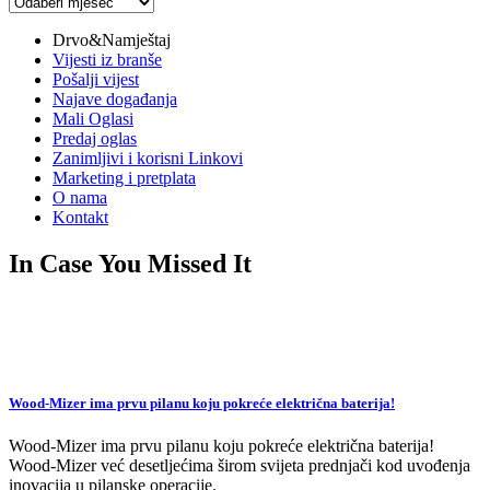
Arhiva
vijesti
Drvo&Namještaj
Vijesti iz branše
Pošalji vijest
Najave događanja
Mali Oglasi
Predaj oglas
Zanimljivi i korisni Linkovi
Marketing i pretplata
O nama
Kontakt
In Case You Missed It
Wood-Mizer ima prvu pilanu koju pokreće električna baterija!
Wood-Mizer ima prvu pilanu koju pokreće električna baterija!
Wood-Mizer već desetljećima širom svijeta prednjači kod uvođenja
inovacija u pilanske operacije.