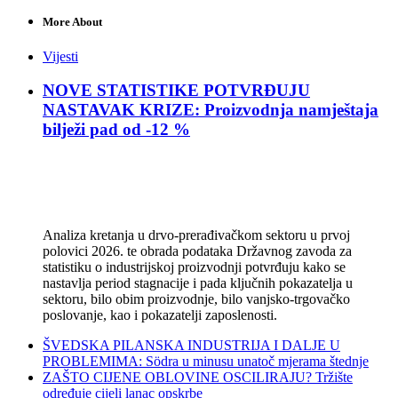
More About
Vijesti
NOVE STATISTIKE POTVRĐUJU
NASTAVAK KRIZE: Proizvodnja namještaja
bilježi pad od -12 %
Analiza kretanja u drvo-prerađivačkom sektoru u prvoj
polovici 2026. te obrada podataka Državnog zavoda za
statistiku o industrijskoj proizvodnji potvrđuju kako se
nastavlja period stagnacije i pada ključnih pokazatelja u
sektoru, bilo obim proizvodnje, bilo vanjsko-trgovačko
poslovanje, kao i pokazatelji zaposlenosti.
ŠVEDSKA PILANSKA INDUSTRIJA I DALJE U
PROBLEMIMA: Södra u minusu unatoč mjerama štednje
ZAŠTO CIJENE OBLOVINE OSCILIRAJU? Tržište
određuje cijeli lanac opskrbe