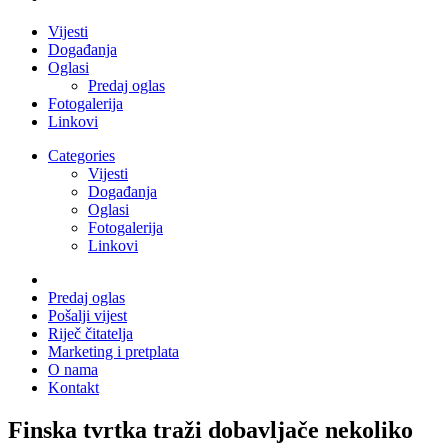
Vijesti
Događanja
Oglasi
Predaj oglas
Fotogalerija
Linkovi
Categories
Vijesti
Događanja
Oglasi
Fotogalerija
Linkovi
Predaj oglas
Pošalji vijest
Riječ čitatelja
Marketing i pretplata
O nama
Kontakt
Finska tvrtka traži dobavljače nekoliko