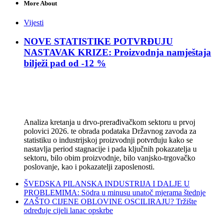
More About
Vijesti
NOVE STATISTIKE POTVRĐUJU
NASTAVAK KRIZE: Proizvodnja namještaja
bilježi pad od -12 %
Analiza kretanja u drvo-prerađivačkom sektoru u prvoj
polovici 2026. te obrada podataka Državnog zavoda za
statistiku o industrijskoj proizvodnji potvrđuju kako se
nastavlja period stagnacije i pada ključnih pokazatelja u
sektoru, bilo obim proizvodnje, bilo vanjsko-trgovačko
poslovanje, kao i pokazatelji zaposlenosti.
ŠVEDSKA PILANSKA INDUSTRIJA I DALJE U
PROBLEMIMA: Södra u minusu unatoč mjerama štednje
ZAŠTO CIJENE OBLOVINE OSCILIRAJU? Tržište
određuje cijeli lanac opskrbe