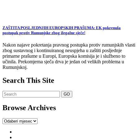
ZAŠTITA POSLJEDNJIH EUROPSKIH PRAŠUMA: EK pokrenula
postupak protiv Rumunjske zbog ilegalne sječe!
Nakon najave pokretanja pravnog postupka protiv rumunjskih vlasti
zbog sustavnog i kontinuiranog neuspjeha u zaštiti posljednje
primarne prašume u Europi, Europska komisija je i službeno to
učinila. Prekomjerna sječa drva je jedan od velikih problema u
Rumunjskoj.
Search This Site
Browse Archives
Browse
Archives