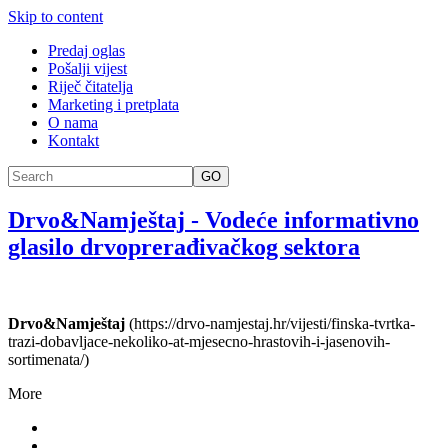
Skip to content
Predaj oglas
Pošalji vijest
Riječ čitatelja
Marketing i pretplata
O nama
Kontakt
GO
Drvo&Namještaj
-
Vodeće informativno
glasilo drvoprerađivačkog sektora
Drvo&Namještaj
(https://drvo-namjestaj.hr/vijesti/finska-tvrtka-
trazi-dobavljace-nekoliko-at-mjesecno-hrastovih-i-jasenovih-
sortimenata/)
More