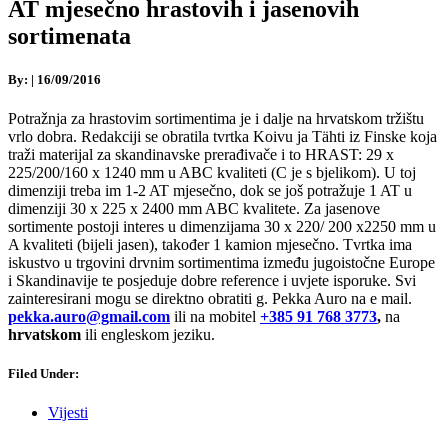
AT mjesečno hrastovih i jasenovih
sortimenata
By:
|
16/09/2016
Potražnja za hrastovim sortimentima je i dalje na hrvatskom tržištu
vrlo dobra. Redakciji se obratila tvrtka Koivu ja Tähti iz Finske koja
traži materijal za skandinavske prerađivače i to HRAST: 29 x
225/200/160 x 1240 mm u ABC kvaliteti (C je s bjelikom). U toj
dimenziji treba im 1-2 AT mjesečno, dok se još potražuje 1 AT u
dimenziji 30 x 225 x 2400 mm ABC kvalitete. Za jasenove
sortimente postoji interes u dimenzijama 30 x 220/ 200 x2250 mm u
A kvaliteti (bijeli jasen), također 1 kamion mjesečno. Tvrtka ima
iskustvo u trgovini drvnim sortimentima između jugoistočne Europe
i Skandinavije te posjeduje dobre reference i uvjete isporuke. Svi
zainteresirani mogu se direktno obratiti g. Pekka Auro na e mail.
pekka.auro@gmail.com
ili na mobitel
+385 91 768 3773
,
na
hrvatskom
ili engleskom jeziku.
Filed Under:
Vijesti