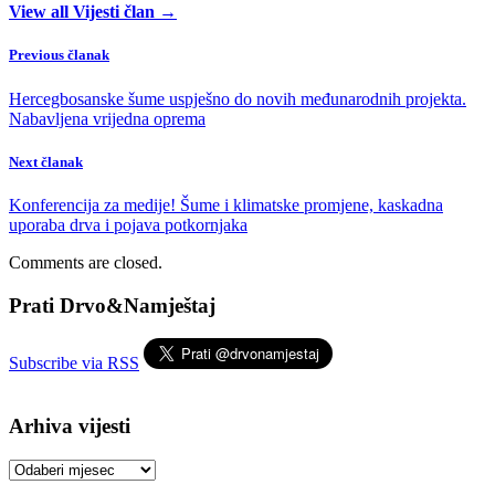
View all Vijesti član →
Previous članak
Hercegbosanske šume uspješno do novih međunarodnih projekta.
Nabavljena vrijedna oprema
Next članak
Konferencija za medije! Šume i klimatske promjene, kaskadna
uporaba drva i pojava potkornjaka
Comments are closed.
Prati Drvo&Namještaj
Subscribe via RSS
Arhiva vijesti
Arhiva
vijesti