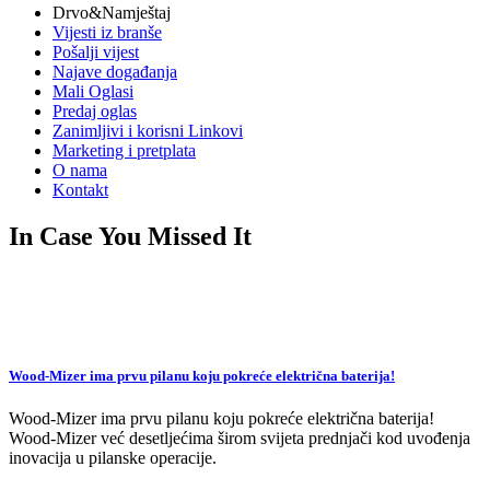
Drvo&Namještaj
Vijesti iz branše
Pošalji vijest
Najave događanja
Mali Oglasi
Predaj oglas
Zanimljivi i korisni Linkovi
Marketing i pretplata
O nama
Kontakt
In Case You Missed It
Wood-Mizer ima prvu pilanu koju pokreće električna baterija!
Wood-Mizer ima prvu pilanu koju pokreće električna baterija!
Wood-Mizer već desetljećima širom svijeta prednjači kod uvođenja
inovacija u pilanske operacije.