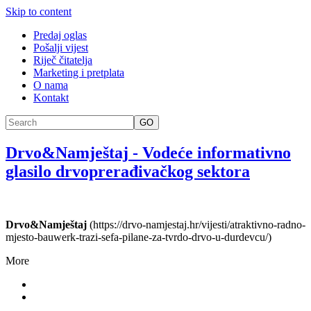
Skip to content
Predaj oglas
Pošalji vijest
Riječ čitatelja
Marketing i pretplata
O nama
Kontakt
GO
Drvo&Namještaj
-
Vodeće informativno
glasilo drvoprerađivačkog sektora
Drvo&Namještaj
(https://drvo-namjestaj.hr/vijesti/atraktivno-radno-
mjesto-bauwerk-trazi-sefa-pilane-za-tvrdo-drvo-u-durdevcu/)
More