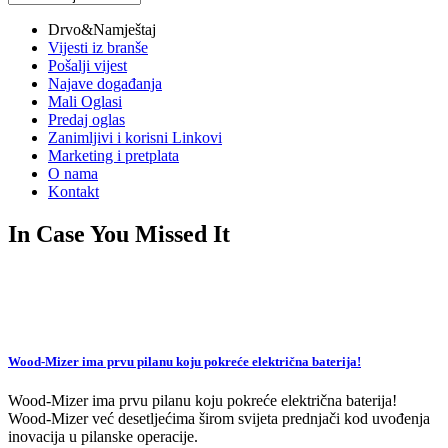
vijesti
Drvo&Namještaj
Vijesti iz branše
Pošalji vijest
Najave događanja
Mali Oglasi
Predaj oglas
Zanimljivi i korisni Linkovi
Marketing i pretplata
O nama
Kontakt
In Case You Missed It
Wood-Mizer ima prvu pilanu koju pokreće električna baterija!
Wood-Mizer ima prvu pilanu koju pokreće električna baterija!
Wood-Mizer već desetljećima širom svijeta prednjači kod uvođenja
inovacija u pilanske operacije.