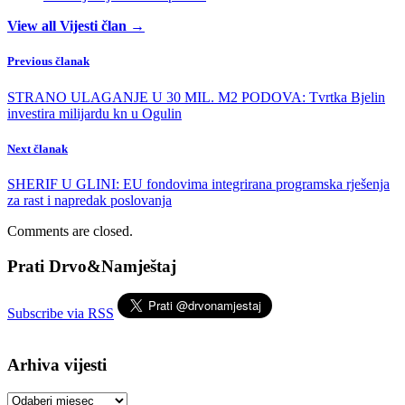
View all Vijesti član →
Previous članak
STRANO ULAGANJE U 30 MIL. M2 PODOVA: Tvrtka Bjelin
investira milijardu kn u Ogulin
Next članak
SHERIF U GLINI: EU fondovima integrirana programska rješenja
za rast i napredak poslovanja
Comments are closed.
Prati Drvo&Namještaj
Subscribe via RSS
Arhiva vijesti
Arhiva