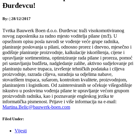
Đurđevcu!
By:
|
28/12/2017
Tvrtka Bauwerk Boen d.o.o. Đurđevac traži visokomotiviranog
novog zaposlenika za radno mjesto voditelja pilane (m/ž). U
opsežnom opisu posla navodi se vođenje veće grupe radnika,
planiranje poslovanja u pilani, odnosno prorez i dnevno, mjesečno i
godišnje planiranje proizvodnje, kalkulacije iskorištenja, cijene i
upravljanje sortimentima, optimiziranje rada pilane i proreza, pomoć
pri sastavljanju budžeta, nadgledanje zalihe, aktivno sudjelovanje pri
planiranju nabave trupaca, izvršenje tehničkih podataka i ciljeva
proizvodnje, razrada ciljeva, suradnja sa odjelima nabave,
stovarištem trupaca, sušarom, kontrolom kvalitete, proizvodnjom,
planiranjem i logistikom. Od zainteresiranih se očekuje višegodišnje
iskustvo u poslovima vođenja pilane te upravljanje većom grupom
proizvodnih radnika, kao i poznavanje engleskog jezika te
informatička pismenost. Prijave i više informacija na e-mail:
Martina.Belic@bauwerk-boen.com
Filed Under:
Vijesti