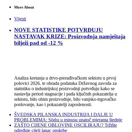
More About
Vijesti
NOVE STATISTIKE POTVRĐUJU
NASTAVAK KRIZE: Proizvodnja namještaja
bilježi pad od -12 %
Analiza kretanja u drvo-prerađivačkom sektoru u prvoj
polovici 2026. te obrada podataka Državnog zavoda za
statistiku o industrijskoj proizvodnji potvrđuju kako se
nastavlja period stagnacije i pada ključnih pokazatelja u
sektoru, bilo obim proizvodnje, bilo vanjsko-trgovačko
poslovanje, kao i pokazatelji zaposlenosti.
ŠVEDSKA PILANSKA INDUSTRIJA I DALJE U
PROBLEMIMA: Södra u minusu unatoč mjerama štednje
ZAŠTO CIJENE OBLOVINE OSCILIRAJU? Tržište
određuje cijeli lanac opskrbe