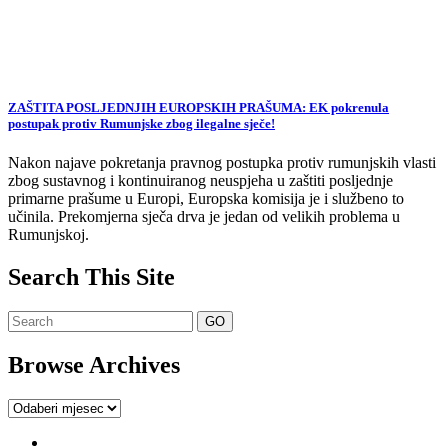
ZAŠTITA POSLJEDNJIH EUROPSKIH PRAŠUMA: EK pokrenula
postupak protiv Rumunjske zbog ilegalne sječe!
Nakon najave pokretanja pravnog postupka protiv rumunjskih vlasti
zbog sustavnog i kontinuiranog neuspjeha u zaštiti posljednje
primarne prašume u Europi, Europska komisija je i službeno to
učinila. Prekomjerna sječa drva je jedan od velikih problema u
Rumunjskoj.
Search This Site
Browse Archives
Browse
Archives