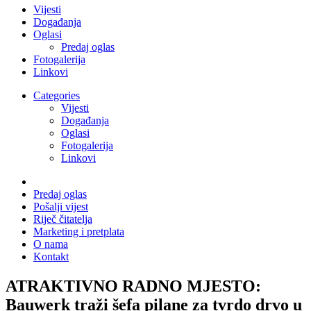
Vijesti
Događanja
Oglasi
Predaj oglas
Fotogalerija
Linkovi
Categories
Vijesti
Događanja
Oglasi
Fotogalerija
Linkovi
Predaj oglas
Pošalji vijest
Riječ čitatelja
Marketing i pretplata
O nama
Kontakt
ATRAKTIVNO RADNO MJESTO:
Bauwerk traži šefa pilane za tvrdo drvo u