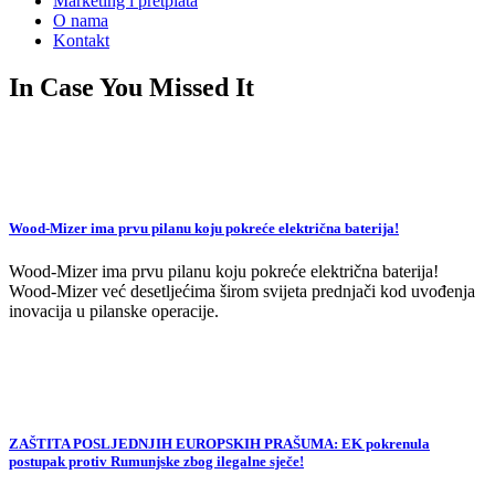
Marketing i pretplata
O nama
Kontakt
In Case You Missed It
Wood-Mizer ima prvu pilanu koju pokreće električna baterija!
Wood-Mizer ima prvu pilanu koju pokreće električna baterija!
Wood-Mizer već desetljećima širom svijeta prednjači kod uvođenja
inovacija u pilanske operacije.
ZAŠTITA POSLJEDNJIH EUROPSKIH PRAŠUMA: EK pokrenula
postupak protiv Rumunjske zbog ilegalne sječe!