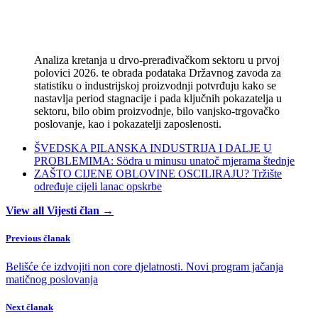
Analiza kretanja u drvo-prerađivačkom sektoru u prvoj
polovici 2026. te obrada podataka Državnog zavoda za
statistiku o industrijskoj proizvodnji potvrđuju kako se
nastavlja period stagnacije i pada ključnih pokazatelja u
sektoru, bilo obim proizvodnje, bilo vanjsko-trgovačko
poslovanje, kao i pokazatelji zaposlenosti.
ŠVEDSKA PILANSKA INDUSTRIJA I DALJE U
PROBLEMIMA: Södra u minusu unatoč mjerama štednje
ZAŠTO CIJENE OBLOVINE OSCILIRAJU? Tržište
određuje cijeli lanac opskrbe
View all Vijesti član →
Previous članak
Belišće će izdvojiti non core djelatnosti. Novi program jačanja
matičnog poslovanja
Next članak