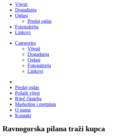
Vijesti
Događanja
Oglasi
Predaj oglas
Fotogalerija
Linkovi
Categories
Vijesti
Događanja
Oglasi
Fotogalerija
Linkovi
Predaj oglas
Pošalji vijest
Riječ čitatelja
Marketing i pretplata
O nama
Kontakt
Ravnogorska pilana traži kupca