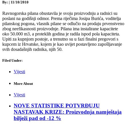
By:
|
11/10/2010
Ravnogorska pilana obustavila je svoju proizvodnju a radnici su
poslani na godišnji odmor. Prema riječima Josipa Burića, voditelja
pilanskog pogona, vlasnik pilane se odlučio na prodaju prvenstveno
zbog neefikasnosti proizvodnje. Pilana ima instalirane kapacitete
oko 50.000 m3, a proteklih godina je radila ispod pola kapaciteta.
Upiti za kupnjom postoje, a trenutno su u fazi finalni pregovori s
kupcem iz Hrvatske, kojem je kao uvijet postavljeno zapošljavanje
svih dosadašnjih radnika, njih 50.
Filed Under:
Vijesti
More About
Vijesti
NOVE STATISTIKE POTVRĐUJU
NASTAVAK KRIZE: Proizvodnja namještaja
bilježi pad od -12 %