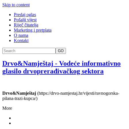
Skip to content
Predaj oglas
Pošalji vijest
Riječ čitatelja
Marketing i pretplata
O nama
Kontakt
GO
Drvo&Namještaj
-
Vodeće informativno
glasilo drvoprerađivačkog sektora
Drvo&Namještaj
(https://drvo-namjestaj.hr/vijesti/ravnogorska-
pilana-trazi-kupca/)
More