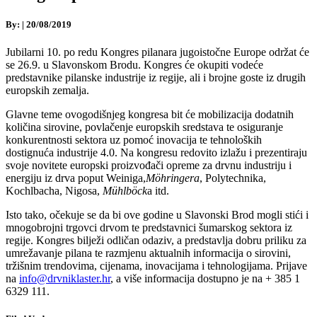
By:
|
20/08/2019
Jubilarni 10. po redu Kongres pilanara jugoistočne Europe održat će
se 26.9. u Slavonskom Brodu. Kongres će okupiti vodeće
predstavnike pilanske industrije iz regije, ali i brojne goste iz drugih
europskih zemalja.
Glavne teme ovogodišnjeg kongresa bit će mobilizacija dodatnih
količina sirovine, povlačenje europskih sredstava te osiguranje
konkurentnosti sektora uz pomoć inovacija te tehnoloških
dostignuća industrije 4.0. Na kongresu redovito izlažu i prezentiraju
svoje novitete europski proizvođači opreme za drvnu industriju i
energiju iz drva poput Weiniga,
M
öhringera
, Polytechnika,
Kochlbacha, Nigosa,
Mühlböck
a itd.
Isto tako, očekuje se da bi ove godine u Slavonski Brod mogli stići i
mnogobrojni trgovci drvom te predstavnici šumarskog sektora iz
regije. Kongres bilježi odličan odaziv, a predstavlja dobru priliku za
umrežavanje pilana te razmjenu aktualnih informacija o sirovini,
tržišnim trendovima, cijenama, inovacijama i tehnologijama. Prijave
na
info@drvniklaster.hr
, a više informacija dostupno je na + 385 1
6329 111.