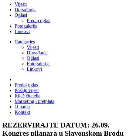
Vijesti
Događanja
Oglasi
Predaj oglas
Fotogalerija
Linkovi
Categories
Vijesti
Događanja
Oglasi
Fotogalerija
Linkovi
Predaj oglas
Pošalji vijest
Riječ čitatelja
Marketing i pretplata
O nama
Kontakt
REZERVIRAJTE DATUM: 26.09.
Kongres pilanara u Slavonskom Brodu