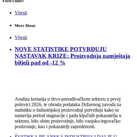
Filed Under:
Vijesti
More About
Vijesti
NOVE STATISTIKE POTVRĐUJU
NASTAVAK KRIZE: Proizvodnja namještaja
bilježi pad od -12 %
Analiza kretanja u drvo-prerađivačkom sektoru u prvoj
polovici 2026. te obrada podataka Državnog zavoda za
statistiku o industrijskoj proizvodnji potvrđuju kako se
nastavlja period stagnacije i pada ključnih pokazatelja u
sektoru, bilo obim proizvodnje, bilo vanjsko-trgovačko
poslovanje, kao i pokazatelji zaposlenosti.
ŠVEDSKA PILANSKA INDUSTRIJA I DALJE U