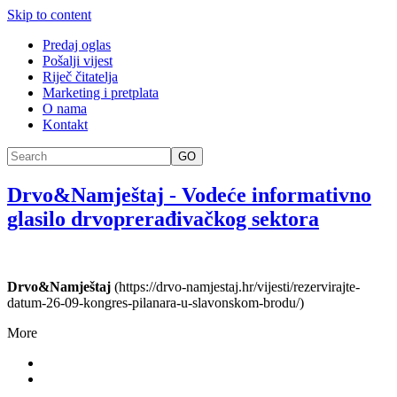
Skip to content
Predaj oglas
Pošalji vijest
Riječ čitatelja
Marketing i pretplata
O nama
Kontakt
GO
Drvo&Namještaj
-
Vodeće informativno
glasilo drvoprerađivačkog sektora
Drvo&Namještaj
(https://drvo-namjestaj.hr/vijesti/rezervirajte-
datum-26-09-kongres-pilanara-u-slavonskom-brodu/)
More