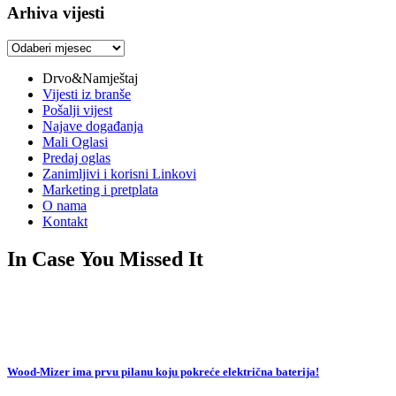
Arhiva vijesti
Arhiva
vijesti
Drvo&Namještaj
Vijesti iz branše
Pošalji vijest
Najave događanja
Mali Oglasi
Predaj oglas
Zanimljivi i korisni Linkovi
Marketing i pretplata
O nama
Kontakt
In Case You Missed It
Wood-Mizer ima prvu pilanu koju pokreće električna baterija!