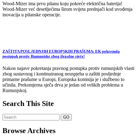
Wood-Mizer ima prvu pilanu koju pokreće električna baterija!
Wood-Mizer već desetljećima širom svijeta prednjači kod uvođenja
inovacija u pilanske operacije.
ZAŠTITA POSLJEDNJIH EUROPSKIH PRAŠUMA: EK pokrenula
postupak protiv Rumunjske zbog ilegalne sječe!
Nakon najave pokretanja pravnog postupka protiv rumunjskih vlasti
zbog sustavnog i kontinuiranog neuspjeha u zaštiti posljednje
primarne prašume u Europi, Europska komisija je i službeno to
učinila. Prekomjerna sječa drva je jedan od velikih problema u
Rumunjskoj.
Search This Site
Browse Archives