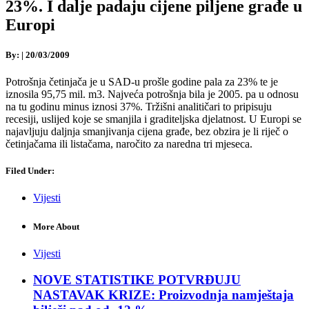
23%. I dalje padaju cijene piljene građe u
Europi
By:
|
20/03/2009
Potrošnja četinjača je u SAD-u prošle godine pala za 23% te je
iznosila 95,75 mil. m3. Najveća potrošnja bila je 2005. pa u odnosu
na tu godinu minus iznosi 37%. Tržišni analitičari to pripisuju
recesiji, uslijed koje se smanjila i graditeljska djelatnost. U Europi se
najavljuju daljnja smanjivanja cijena građe, bez obzira je li riječ o
četinjačama ili listačama, naročito za naredna tri mjeseca.
Filed Under:
Vijesti
More About
Vijesti
NOVE STATISTIKE POTVRĐUJU
NASTAVAK KRIZE: Proizvodnja namještaja