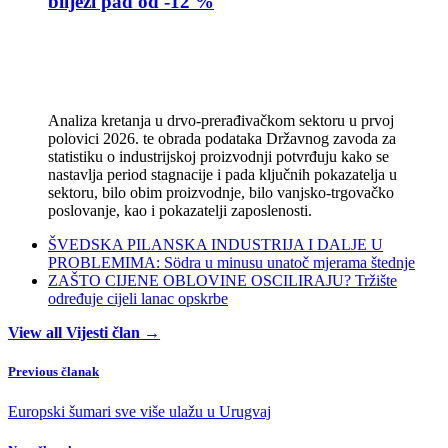
bilježi pad od -12 %
Analiza kretanja u drvo-prerađivačkom sektoru u prvoj
polovici 2026. te obrada podataka Državnog zavoda za
statistiku o industrijskoj proizvodnji potvrđuju kako se
nastavlja period stagnacije i pada ključnih pokazatelja u
sektoru, bilo obim proizvodnje, bilo vanjsko-trgovačko
poslovanje, kao i pokazatelji zaposlenosti.
ŠVEDSKA PILANSKA INDUSTRIJA I DALJE U
PROBLEMIMA: Södra u minusu unatoč mjerama štednje
ZAŠTO CIJENE OBLOVINE OSCILIRAJU? Tržište
određuje cijeli lanac opskrbe
View all Vijesti član →
Previous članak
Europski šumari sve više ulažu u Urugvaj