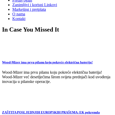
Predaj oglas
Zanimljivi i korisni Linkovi
Marketing i pretplata
O nama
Kontakt
In Case You Missed It
Wood-Mizer ima prvu pilanu koju pokreće električna baterija!
Wood-Mizer ima prvu pilanu koju pokreće električna baterija!
Wood-Mizer već desetljećima širom svijeta prednjači kod uvođenja
inovacija u pilanske operacije.
ZAŠTITA POSLJEDNJIH EUROPSKIH PRAŠUMA: EK pokrenula