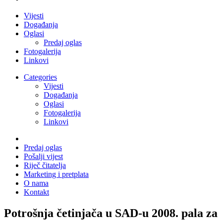
Vijesti
Događanja
Oglasi
Predaj oglas
Fotogalerija
Linkovi
Categories
Vijesti
Događanja
Oglasi
Fotogalerija
Linkovi
Predaj oglas
Pošalji vijest
Riječ čitatelja
Marketing i pretplata
O nama
Kontakt
Potrošnja četinjača u SAD-u 2008. pala za