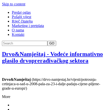
Skip to content
Predaj oglas
Pošalji vijest
Riječ čitatelja
Marketing i pretplata
O nama
Kontakt
GO
Drvo&Namještaj
-
Vodeće informativno
glasilo drvoprerađivačkog sektora
Drvo&Namještaj
(https://drvo-namjestaj.hr/vijesti/potrosnja-
cetinjaca-u-sad-u-2008-pala-za-23-i-dalje-padaju-cijene-piljene-
grade-u-europi/)
More