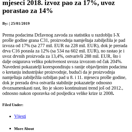
mjeseci 2018. izvoz pao za 17%, uvoz
porastao za 14%
By:
|
25/01/2019
Prema podacima Državnog zavoda za statistiku u razdoblju I-X
prošle godine grana C31, proizvodnja namještaja zabilježila je pad
izvoza od 17% (sa 277 mil. EUR na 228 mil. EUR), dok je prerada
drva C16 porasla za 12% (sa 534 na 602 mil. EUR), no rastao je i
uvoz drvnih proizvoda za 13,4%, ostvarivši 288 mil. EUR, što i
dalje osigurava veliku pokrivenost uvoza izvozom od čak 204%.
Navedeni pokazatelji korespondiraju s ranije objavljenim podacima
o kretanju industrijske proizvodnje, budući da je proizvodnja
namještaja zabilježila ozbiljan pad u 8. i 11. mjesecu prošle godine,
dok je prerada drva ostvarila stabilnije pokazatelje odnosno
dvoznamenkasti rast, što je skoro kontinuirani trend još od 2012.,
odnosno nakon oporavka od posljedica velike krize iz 2008
.
Filed Under:
Vijesti
More About