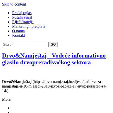
Skip to content
Predaj oglas
Pošalji vijest
Riječ čitatelja
Marketing i pretplata
O nama
Kontakt
GO
Drvo&Namještaj
-
Vodeće informativno
glasilo drvoprerađivačkog sektora
Drvo&Namještaj
(https://drvo-namjestaj.hr/vijesti/pad-izvoza-
namjestaja-u-10-mjeseci-2018-izvoz-pao-za-17-uvoz-porastao-za-
14/)
More