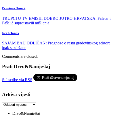
Previous članak
TRUPCI U TV EMISIJI DOBRO JUTRO HRVATSKA: Faletar i
Pašalić suprotstavili mišljenja!
Next članak
SAJAM BAU ODLIČAN: Prognoze o rastu građevinskog sektora
ipak suzdržane
Comments are closed.
Prati Drvo&Namještaj
Subscribe via RSS
Arhiva vijesti
Arhiva
vijesti
Drvo&Namještaj