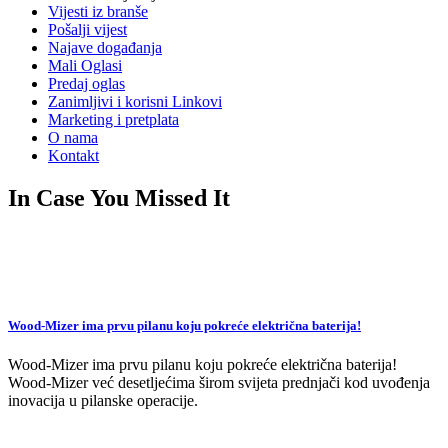
Vijesti iz branše
Pošalji vijest
Najave događanja
Mali Oglasi
Predaj oglas
Zanimljivi i korisni Linkovi
Marketing i pretplata
O nama
Kontakt
In Case You Missed It
Wood-Mizer ima prvu pilanu koju pokreće električna baterija!
Wood-Mizer ima prvu pilanu koju pokreće električna baterija!
Wood-Mizer već desetljećima širom svijeta prednjači kod uvođenja
inovacija u pilanske operacije.