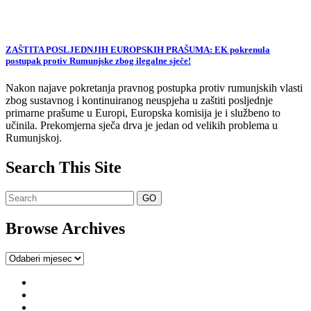
ZAŠTITA POSLJEDNJIH EUROPSKIH PRAŠUMA: EK pokrenula
postupak protiv Rumunjske zbog ilegalne sječe!
Nakon najave pokretanja pravnog postupka protiv rumunjskih vlasti
zbog sustavnog i kontinuiranog neuspjeha u zaštiti posljednje
primarne prašume u Europi, Europska komisija je i službeno to
učinila. Prekomjerna sječa drva je jedan od velikih problema u
Rumunjskoj.
Search This Site
Browse Archives
Browse
Archives