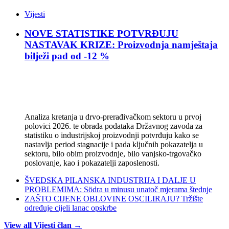
Vijesti
NOVE STATISTIKE POTVRĐUJU
NASTAVAK KRIZE: Proizvodnja namještaja
bilježi pad od -12 %
Analiza kretanja u drvo-prerađivačkom sektoru u prvoj
polovici 2026. te obrada podataka Državnog zavoda za
statistiku o industrijskoj proizvodnji potvrđuju kako se
nastavlja period stagnacije i pada ključnih pokazatelja u
sektoru, bilo obim proizvodnje, bilo vanjsko-trgovačko
poslovanje, kao i pokazatelji zaposlenosti.
ŠVEDSKA PILANSKA INDUSTRIJA I DALJE U
PROBLEMIMA: Södra u minusu unatoč mjerama štednje
ZAŠTO CIJENE OBLOVINE OSCILIRAJU? Tržište
određuje cijeli lanac opskrbe
View all Vijesti član →