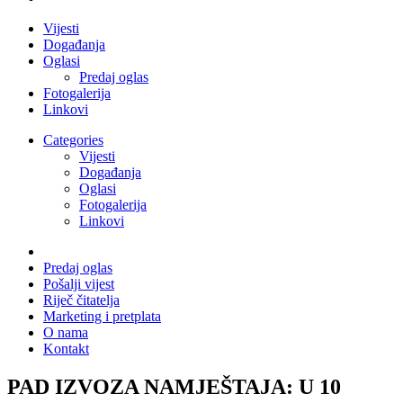
Vijesti
Događanja
Oglasi
Predaj oglas
Fotogalerija
Linkovi
Categories
Vijesti
Događanja
Oglasi
Fotogalerija
Linkovi
Predaj oglas
Pošalji vijest
Riječ čitatelja
Marketing i pretplata
O nama
Kontakt
PAD IZVOZA NAMJEŠTAJA: U 10