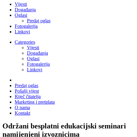
Vijesti
Događanja
Oglasi
Predaj oglas
Fotogalerija
Linkovi
Categories
Vijesti
Događanja
Oglasi
Fotogalerija
Linkovi
Predaj oglas
Pošalji vijest
Riječ čitatelja
Marketing i pretplata
O nama
Kontakt
Održani besplatni edukacijski seminari
namijenjeni izvoznicima