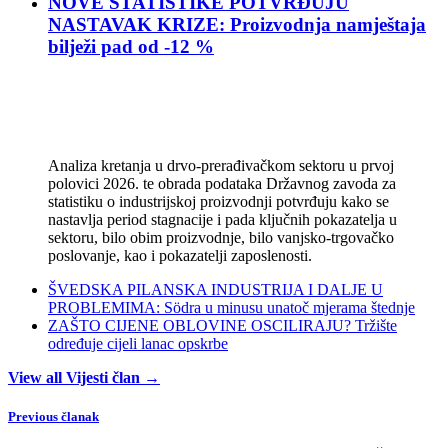
NOVE STATISTIKE POTVRĐUJU
NASTAVAK KRIZE: Proizvodnja namještaja
bilježi pad od -12 %
Analiza kretanja u drvo-prerađivačkom sektoru u prvoj
polovici 2026. te obrada podataka Državnog zavoda za
statistiku o industrijskoj proizvodnji potvrđuju kako se
nastavlja period stagnacije i pada ključnih pokazatelja u
sektoru, bilo obim proizvodnje, bilo vanjsko-trgovačko
poslovanje, kao i pokazatelji zaposlenosti.
ŠVEDSKA PILANSKA INDUSTRIJA I DALJE U
PROBLEMIMA: Södra u minusu unatoč mjerama štednje
ZAŠTO CIJENE OBLOVINE OSCILIRAJU? Tržište
određuje cijeli lanac opskrbe
View all Vijesti član →
Previous članak