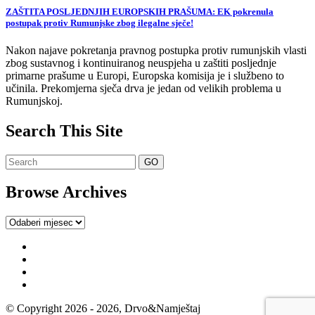
ZAŠTITA POSLJEDNJIH EUROPSKIH PRAŠUMA: EK pokrenula
postupak protiv Rumunjske zbog ilegalne sječe!
Nakon najave pokretanja pravnog postupka protiv rumunjskih vlasti
zbog sustavnog i kontinuiranog neuspjeha u zaštiti posljednje
primarne prašume u Europi, Europska komisija je i službeno to
učinila. Prekomjerna sječa drva je jedan od velikih problema u
Rumunjskoj.
Search This Site
Browse Archives
Browse
Archives
© Copyright 2026 - 2026, Drvo&Namještaj