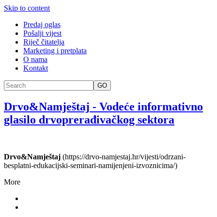
Skip to content
Predaj oglas
Pošalji vijest
Riječ čitatelja
Marketing i pretplata
O nama
Kontakt
GO
Drvo&Namještaj
-
Vodeće informativno
glasilo drvoprerađivačkog sektora
Drvo&Namještaj
(https://drvo-namjestaj.hr/vijesti/odrzani-
besplatni-edukacijski-seminari-namijenjeni-izvoznicima/)
More