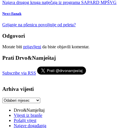
Najava drugog kruga natječaja iz programa SAPARD MPŠVG
Next članak
Grijanje na pšenicu povoljnije od peleta?
Odgovori
Morate biti
prijavljeni
da biste objavili komentar.
Prati Drvo&Namještaj
Subscribe via RSS
Arhiva vijesti
Arhiva
vijesti
Drvo&Namještaj
Vijesti iz branše
Pošalji vijest
Najave događanja