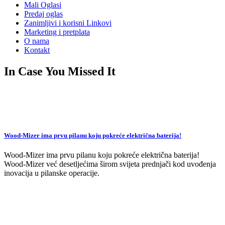
Mali Oglasi
Predaj oglas
Zanimljivi i korisni Linkovi
Marketing i pretplata
O nama
Kontakt
In Case You Missed It
Wood-Mizer ima prvu pilanu koju pokreće električna baterija!
Wood-Mizer ima prvu pilanu koju pokreće električna baterija!
Wood-Mizer već desetljećima širom svijeta prednjači kod uvođenja
inovacija u pilanske operacije.