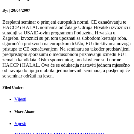
By:
|
20/04/2007
Besplatni seminar o primjeni europskih normi, CE označavanju te
HACCP i HALAL normama održala je Udruga Hrvatski izvoznici u
suradnji sa USAID-ovim programom Poduzetna Hrvatska u
Zagrebu. Izvoznici su pri tom upoznati sa slobodom kretanja roba,
sigurnošću proizvoda na europskom tržištu, EU direktivama novoga
pristupa te CE označavanjem. Na seminaru su također predstavljeni
predpristupni sporazumi o međusobnom priznavanju između EU i
zemalja kandidata. Osim spomenutog, predstavljene su i norme
HACCP i HALAL. Ova će se edukacija nastaviti jednom mjesečno
od travnja do lipnja u obliku jednodnevnih seminara, a posljednji će
se seminar održati na jesen.
Filed Under:
Vijesti
More About
Vijesti