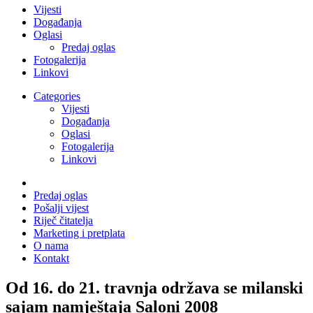
Vijesti
Događanja
Oglasi
Predaj oglas
Fotogalerija
Linkovi
Categories
Vijesti
Događanja
Oglasi
Fotogalerija
Linkovi
Predaj oglas
Pošalji vijest
Riječ čitatelja
Marketing i pretplata
O nama
Kontakt
Od 16. do 21. travnja održava se milanski
sajam namještaja Saloni 2008