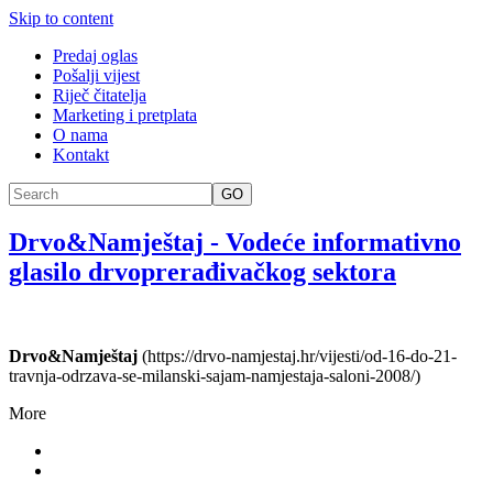
Skip to content
Predaj oglas
Pošalji vijest
Riječ čitatelja
Marketing i pretplata
O nama
Kontakt
GO
Drvo&Namještaj
-
Vodeće informativno
glasilo drvoprerađivačkog sektora
Drvo&Namještaj
(https://drvo-namjestaj.hr/vijesti/od-16-do-21-
travnja-odrzava-se-milanski-sajam-namjestaja-saloni-2008/)
More