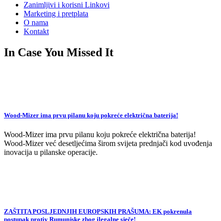
Zanimljivi i korisni Linkovi
Marketing i pretplata
O nama
Kontakt
In Case You Missed It
Wood-Mizer ima prvu pilanu koju pokreće električna baterija!
Wood-Mizer ima prvu pilanu koju pokreće električna baterija!
Wood-Mizer već desetljećima širom svijeta prednjači kod uvođenja
inovacija u pilanske operacije.
ZAŠTITA POSLJEDNJIH EUROPSKIH PRAŠUMA: EK pokrenula
postupak protiv Rumunjske zbog ilegalne sječe!