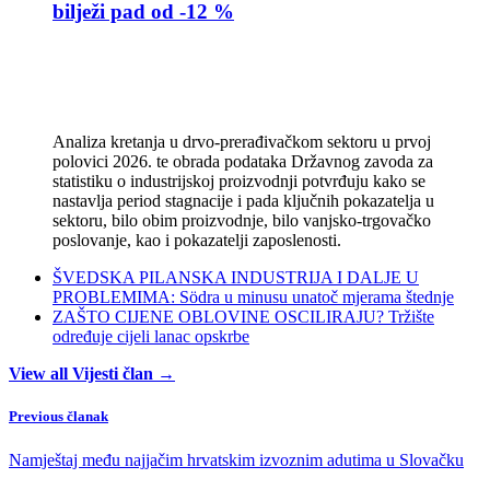
bilježi pad od -12 %
Analiza kretanja u drvo-prerađivačkom sektoru u prvoj
polovici 2026. te obrada podataka Državnog zavoda za
statistiku o industrijskoj proizvodnji potvrđuju kako se
nastavlja period stagnacije i pada ključnih pokazatelja u
sektoru, bilo obim proizvodnje, bilo vanjsko-trgovačko
poslovanje, kao i pokazatelji zaposlenosti.
ŠVEDSKA PILANSKA INDUSTRIJA I DALJE U
PROBLEMIMA: Södra u minusu unatoč mjerama štednje
ZAŠTO CIJENE OBLOVINE OSCILIRAJU? Tržište
određuje cijeli lanac opskrbe
View all Vijesti član →
Previous članak
Namještaj među najjačim hrvatskim izvoznim adutima u Slovačku