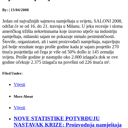
By:
|
15/04/2008
Jedan od najvažnijih sajmova namještaja u svijetu, SALONI 2008,
održat će se od 16. do 21. travnja u Milanu. U jeku recesije i sloma
američkog tržišta nekretninama koje izravno utječe na industriju
namještaja, milanski sajam ne pokazuje nimalo pesimističnosti.
Štoviše, organizatori, ali i sami proizvođači namještaja, najavljuju
još bolje rezultate nego prošle godine kada je sajam posjetilo 270
tisuća posjetitelja od čega je više od 50% došlo iz 145 zemalja
svijeta. Prošle godine je nastupilo oko 2.000 izlagača dok se ove
godine očekuje 2.375 izlagača na površini od 226 tisuća m².
Filed Under:
Vijesti
More About
Vijesti
NOVE STATISTIKE POTVRĐUJU
NASTAVAK KRIZE: Proizvodnja namještaja