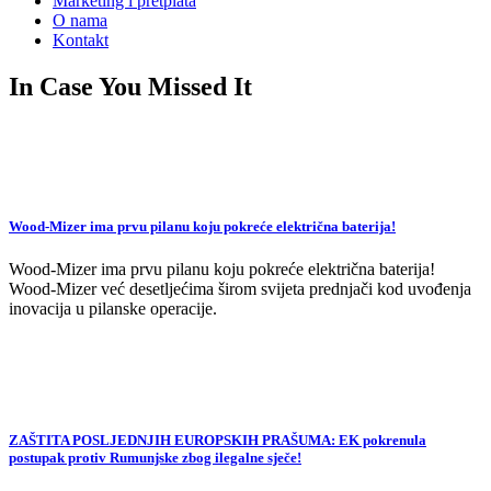
Marketing i pretplata
O nama
Kontakt
In Case You Missed It
Wood-Mizer ima prvu pilanu koju pokreće električna baterija!
Wood-Mizer ima prvu pilanu koju pokreće električna baterija!
Wood-Mizer već desetljećima širom svijeta prednjači kod uvođenja
inovacija u pilanske operacije.
ZAŠTITA POSLJEDNJIH EUROPSKIH PRAŠUMA: EK pokrenula
postupak protiv Rumunjske zbog ilegalne sječe!