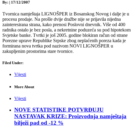
By:
|
17/12/2007
Tvornica namještaja LIGNOŠPER iz Bosanskog Novog i dalje je u
procesu prodaje. Na prošle dvije dražbe nije se prijavila nijedna
zainteresirana strana, kako prenosi Poslovni dnevnik. Više od 400
radnika ostalo je bez posla, a nekretnine poduzeća su pod hipotekom
Svjetske banke. Tvrtki je još 2005. godine blokiran račun od strane
Porezne uprave Republike Srpske zbog neplaćenih poreza kada je
formirana nova tvrtka pod nazivom NOVI LIGNOŠPER u
zakupljenim prostorima stare tvornice.
Filed Under:
Vijesti
More About
Vijesti
NOVE STATISTIKE POTVRĐUJU
NASTAVAK KRIZE: Proizvodnja namještaja
bilježi pad od -12 %