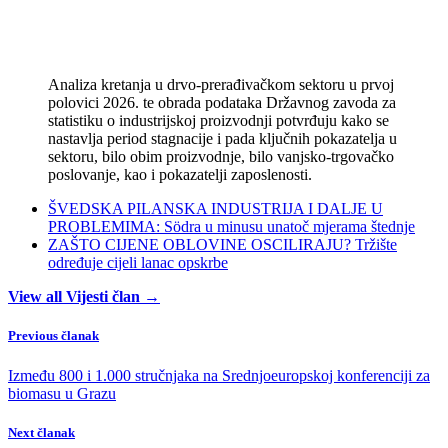
Analiza kretanja u drvo-prerađivačkom sektoru u prvoj
polovici 2026. te obrada podataka Državnog zavoda za
statistiku o industrijskoj proizvodnji potvrđuju kako se
nastavlja period stagnacije i pada ključnih pokazatelja u
sektoru, bilo obim proizvodnje, bilo vanjsko-trgovačko
poslovanje, kao i pokazatelji zaposlenosti.
ŠVEDSKA PILANSKA INDUSTRIJA I DALJE U
PROBLEMIMA: Södra u minusu unatoč mjerama štednje
ZAŠTO CIJENE OBLOVINE OSCILIRAJU? Tržište
određuje cijeli lanac opskrbe
View all Vijesti član →
Previous članak
Između 800 i 1.000 stručnjaka na Srednjoeuropskoj konferenciji za
biomasu u Grazu
Next članak