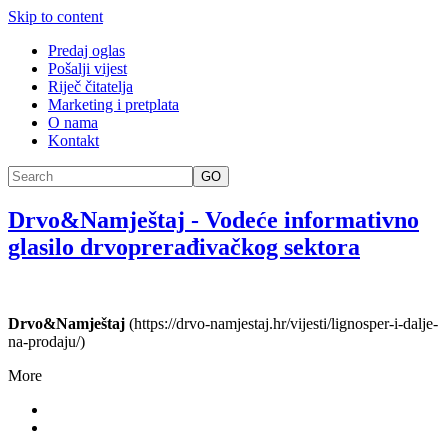
Skip to content
Predaj oglas
Pošalji vijest
Riječ čitatelja
Marketing i pretplata
O nama
Kontakt
GO
Drvo&Namještaj
-
Vodeće informativno
glasilo drvoprerađivačkog sektora
Drvo&Namještaj
(https://drvo-namjestaj.hr/vijesti/lignosper-i-dalje-
na-prodaju/)
More