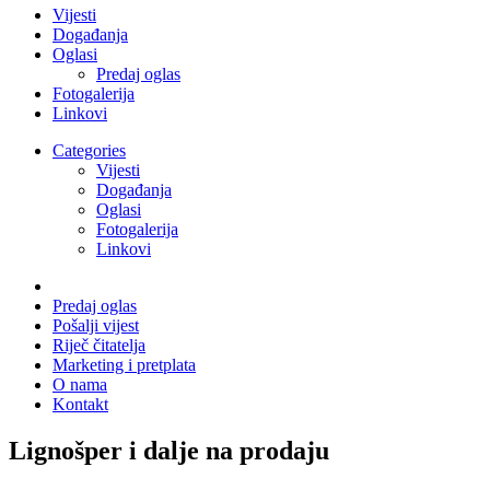
Vijesti
Događanja
Oglasi
Predaj oglas
Fotogalerija
Linkovi
Categories
Vijesti
Događanja
Oglasi
Fotogalerija
Linkovi
Predaj oglas
Pošalji vijest
Riječ čitatelja
Marketing i pretplata
O nama
Kontakt
Lignošper i dalje na prodaju