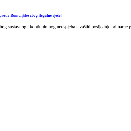
v Rumunjske zbog ilegalne sječe!
og sustavnog i kontinuiranog neuspjeha u zaštiti posljednje primarne p