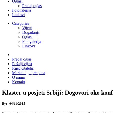
Oglasi
Predaj oglas
Fotogalerija
Linkovi
Categories
Vijesti
Događanja
Oglasi
Fotogalerija
Linkovi
Predaj oglas
Pošalji vijest
Riječ čitatelja
Marketing i pretplata
O nama
Kontakt
Klaster u posjeti Srbiji: Dogovori oko konf
By:
|
04/11/2015