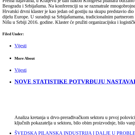
Prema najavama, u Kraljevu je dan nakon Kongresa pilanara održano 2
Beogradu i Srbijašuma. Na konferenciji su se razmatrale mnogobrojne t
Hrvatski drvni klaster je kao jedan od gostiju na skupu predstavio di
dijelu Europe. U suradnji sa Srbijašumama, tradicionalnim partnerom u
Nišu u Srbiji 2016. godine. Klaster će pružiti organizacijsku i logisti
Filed Under:
Vijesti
More About
Vijesti
NOVE STATISTIKE POTVRĐUJU NASTAVAK KRIZ
Analiza kretanja u drvo-prerađivačkom sektoru u prvoj polovici 
ključnih pokazatelja u sektoru, bilo obim proizvodnje, bilo vanj
ŠVEDSKA PILANSKA INDUSTRIJA I DALJE U PROBLEMIMA: