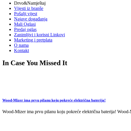
Drvo&Namještaj
Vijesti iz branše
Pošalji vijest
Najave događanja
Mali Oglasi
Predaj oglas
Zanimljivi i korisni Linkovi
Marketing i pretplata
O nama
Kontakt
In Case You Missed It
Wood-Mizer ima prvu pilanu koju pokreće električna baterija!
Wood-Mizer ima prvu pilanu koju pokreće električna baterija! Wood-Mi