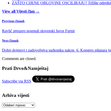
ZAŠTO CIJENE OBLOVINE OSCILIRAJU? Tržište određuje ci
View all Vijesti član →
Previous članak
Ravlić preuzeo posrnuli slovenski Javor Furnir
Next članak
Dobri dojmovi i zadovoljstva sudionika nakon 6. Kongres pilanara j
Comments are closed.
Prati Drvo&Namještaj
Subscribe via RSS
Arhiva vijesti
Arhiva
vijesti