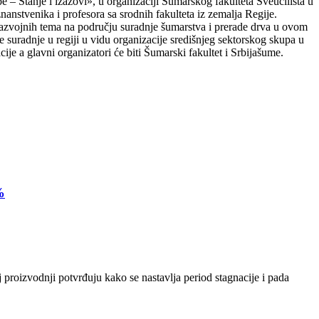
 Stanje i izazovi», u organizaciji Šumarskog fakulteta Sveučilišta u
anstvenika i profesora sa srodnih fakulteta iz zemalja Regije.
h razvojnih tema na području suradnje šumarstva i prerade drva u ovom
 suradnje u regiji u vidu organizacije središnjeg sektorskog skupa u
ije a glavni organizatori će biti Šumarski fakultet i Srbijašume.
%
 proizvodnji potvrđuju kako se nastavlja period stagnacije i pada