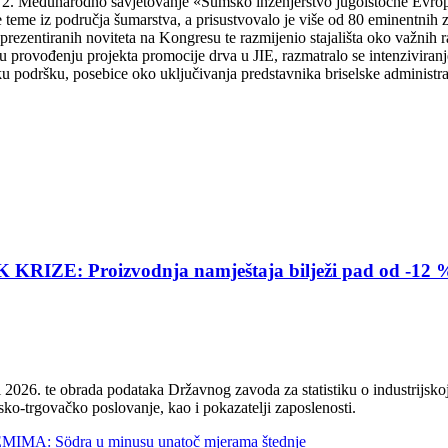
. Međunarodno savjetovanje «Šumsko inženjerstvo jugoistočne Evrope –
eme iz područja šumarstva, a prisustvovalo je više od 80 eminentnih zn
o prezentiranih noviteta na Kongresu te razmijenio stajališta oko važni
 provođenju projekta promocije drva u JIE, razmatralo se intenziviranje
čku podršku, posebice oko uključivanja predstavnika briselske administrac
E: Proizvodnja namještaja bilježi pad od -12 
2026. te obrada podataka Državnog zavoda za statistiku o industrijskoj
sko-trgovačko poslovanje, kao i pokazatelji zaposlenosti.
 Södra u minusu unatoč mjerama štednje