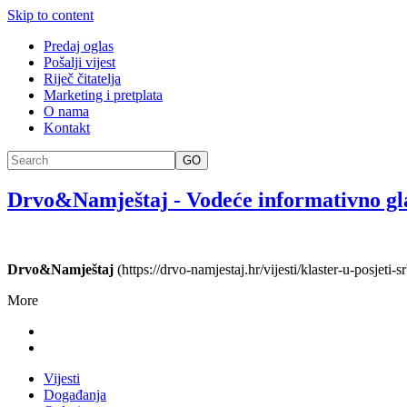
Skip to content
Predaj oglas
Pošalji vijest
Riječ čitatelja
Marketing i pretplata
O nama
Kontakt
GO
Drvo&Namještaj
-
Vodeće informativno gl
Drvo&Namještaj
(https://drvo-namjestaj.hr/vijesti/klaster-u-posjeti-
More
Vijesti
Događanja