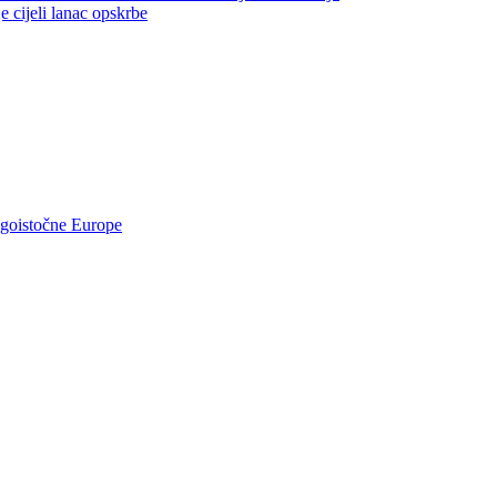
jeli lanac opskrbe
ugoistočne Europe