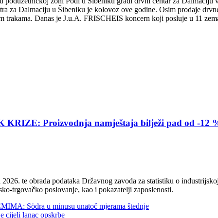
 poduzetničkoj zoni Podi u Šibeniku gradi drvni centar za Dalmaciju vr
tra za Dalmaciju u Šibeniku je kolovoz ove godine. Osim prodaje drvne g
im trakama. Danas je J.u.A. FRISCHEIS koncern koji posluje u 11 zema
E: Proizvodnja namještaja bilježi pad od -12 
2026. te obrada podataka Državnog zavoda za statistiku o industrijskoj
sko-trgovačko poslovanje, kao i pokazatelji zaposlenosti.
 Södra u minusu unatoč mjerama štednje
jeli lanac opskrbe