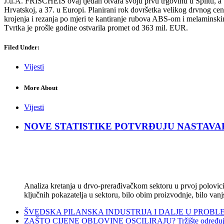
J.u.A. FRISCHEIS ovaj tjedan otvara svoju prvu trgovinu u Splitu, a u
Hrvatskoj, a 37. u Europi. Planirani rok dovršetka velikog drvnog cen
krojenja i rezanja po mjeri te kantiranje rubova ABS-om i melaminsk
Tvrtka je prošle godine ostvarila promet od 363 mil. EUR.
Filed Under:
Vijesti
More About
Vijesti
NOVE STATISTIKE POTVRĐUJU NASTAVAK KRIZ
Analiza kretanja u drvo-prerađivačkom sektoru u prvoj polovici 
ključnih pokazatelja u sektoru, bilo obim proizvodnje, bilo vanj
ŠVEDSKA PILANSKA INDUSTRIJA I DALJE U PROBLEMIMA:
ZAŠTO CIJENE OBLOVINE OSCILIRAJU? Tržište određuje ci