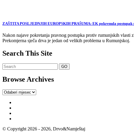
ZAŠTITA POSLJEDNJIH EUROPSKIH PRAŠUMA: EK pokrenula postupak proti
Nakon najave pokretanja pravnog postupka protiv rumunjskih vlasti zb
Prekomjerna sječa drva je jedan od velikih problema u Rumunjskoj.
Search This Site
Browse Archives
Browse
Archives
© Copyright 2026 - 2026, Drvo&Namještaj