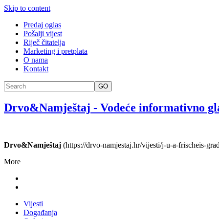
Skip to content
Predaj oglas
Pošalji vijest
Riječ čitatelja
Marketing i pretplata
O nama
Kontakt
GO
Drvo&Namještaj
-
Vodeće informativno gl
Drvo&Namještaj
(https://drvo-namjestaj.hr/vijesti/j-u-a-frischeis-gr
More
Vijesti
Događanja