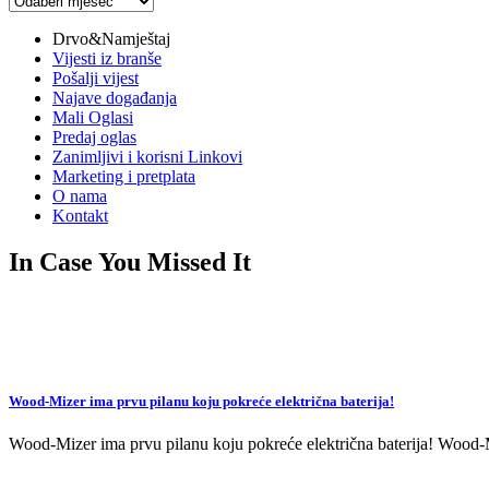
vijesti
Drvo&Namještaj
Vijesti iz branše
Pošalji vijest
Najave događanja
Mali Oglasi
Predaj oglas
Zanimljivi i korisni Linkovi
Marketing i pretplata
O nama
Kontakt
In Case You Missed It
Wood-Mizer ima prvu pilanu koju pokreće električna baterija!
Wood-Mizer ima prvu pilanu koju pokreće električna baterija! Wood-Mi