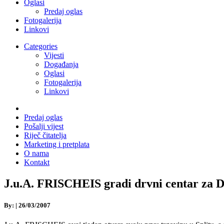
Oglasi
Predaj oglas
Fotogalerija
Linkovi
Categories
Vijesti
Događanja
Oglasi
Fotogalerija
Linkovi
Predaj oglas
Pošalji vijest
Riječ čitatelja
Marketing i pretplata
O nama
Kontakt
J.u.A. FRISCHEIS gradi drvni centar za 
By:
|
26/03/2007