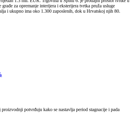
ijedan 1.3 mil. EUR. Trgovina u Splitu 6. je prodajni prostor tvrtke u
rađe za opremanje interijera i eksterijera tvrtka pruža usluge
lja i ukupno ima oko 1.300 zaposlenih, dok u Hrvatskoj njih 80.
%
 proizvodnji potvrđuju kako se nastavlja period stagnacije i pada