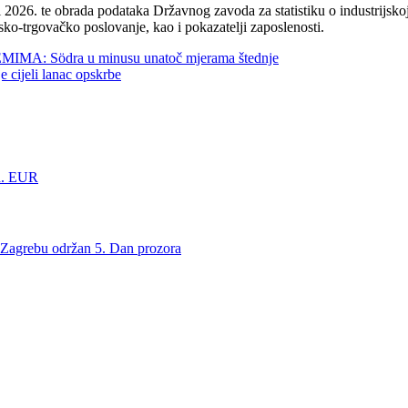
2026. te obrada podataka Državnog zavoda za statistiku o industrijskoj
sko-trgovačko poslovanje, kao i pokazatelji zaposlenosti.
 Södra u minusu unatoč mjerama štednje
jeli lanac opskrbe
d. EUR
ebu održan 5. Dan prozora