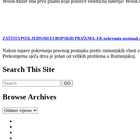
Wood-Mizer ima prvu pilanu koju pokreće električna baterija! Wood-Mi
ZAŠTITA POSLJEDNJIH EUROPSKIH PRAŠUMA: EK pokrenula postupak proti
Nakon najave pokretanja pravnog postupka protiv rumunjskih vlasti zb
Prekomjerna sječa drva je jedan od velikih problema u Rumunjskoj.
Search This Site
Browse Archives
Browse
Archives