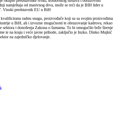
je okupio predstavnike tvrtki, komorskog sustava i obrazovnih
vodnji namještaja od masivnog drva, može se reći da je BIH lider u
o”. Visoki predstavnik EU u BiH
, kvalificiranu radnu snagu, proizvođače koji su sa svojim proizvodima
ustrije u BiH, ali i izvozne mogućnosti te obrazovanje kadrova, rekao
ke sektora i donošenja Zakona o šumama. To bi omogućilo brže širenje
irme te na kraju i veće javne prihode, zaključio je Inzko. Dinko Mujkić
ektor na zajedničko djelovanje.
%