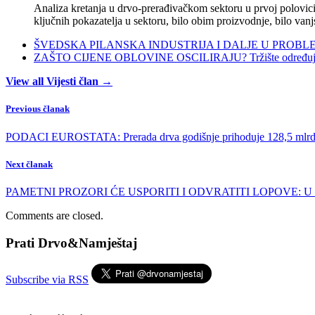
Analiza kretanja u drvo-prerađivačkom sektoru u prvoj polovici 
ključnih pokazatelja u sektoru, bilo obim proizvodnje, bilo vanj
ŠVEDSKA PILANSKA INDUSTRIJA I DALJE U PROBLEMIMA:
ZAŠTO CIJENE OBLOVINE OSCILIRAJU? Tržište određuje ci
View all Vijesti član →
Previous članak
PODACI EUROSTATA: Prerada drva godišnje prihoduje 128,5 mlr
Next članak
PAMETNI PROZORI ĆE USPORITI I ODVRATITI LOPOVE: U Zagr
Comments are closed.
Prati Drvo&Namještaj
Subscribe via RSS