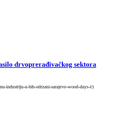
asilo drvoprerađivačkog sektora
vnu-industriju-u-bih-odrzani-sarajevo-wood-days-i/)