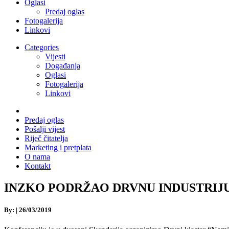
Oglasi
Predaj oglas
Fotogalerija
Linkovi
Categories
Vijesti
Događanja
Oglasi
Fotogalerija
Linkovi
Predaj oglas
Pošalji vijest
Riječ čitatelja
Marketing i pretplata
O nama
Kontakt
INZKO PODRŽAO DRVNU INDUSTRIJU U B
By:
|
26/03/2019