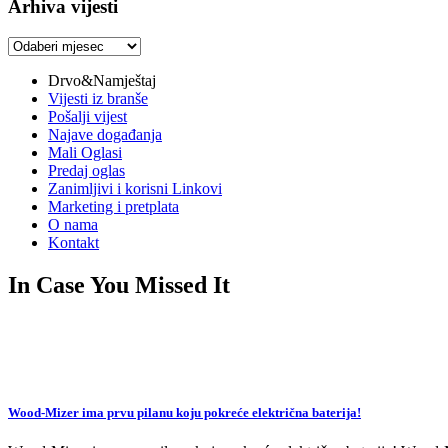
Arhiva vijesti
Arhiva
vijesti
Drvo&Namještaj
Vijesti iz branše
Pošalji vijest
Najave događanja
Mali Oglasi
Predaj oglas
Zanimljivi i korisni Linkovi
Marketing i pretplata
O nama
Kontakt
In Case You Missed It
Wood-Mizer ima prvu pilanu koju pokreće električna baterija!