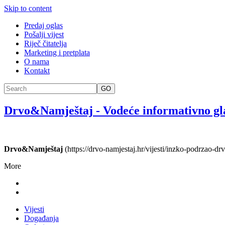
Skip to content
Predaj oglas
Pošalji vijest
Riječ čitatelja
Marketing i pretplata
O nama
Kontakt
GO
Drvo&Namještaj
-
Vodeće informativno gl
Drvo&Namještaj
(https://drvo-namjestaj.hr/vijesti/inzko-podrzao-dr
More
Vijesti
Događanja