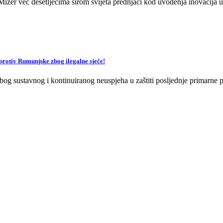
zer već desetljećima širom svijeta prednjači kod uvođenja inovacija u 
v Rumunjske zbog ilegalne sječe!
og sustavnog i kontinuiranog neuspjeha u zaštiti posljednje primarne p