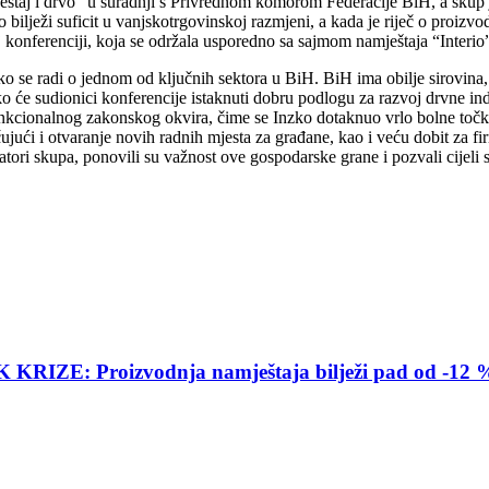
eštaj i drvo” u suradnji s Privrednom komorom Federacije BiH, a skup 
tno bilježi suficit u vanjskotrgovinskoj razmjeni, a kada je riječ o proiz
 konferenciji, koja se održala usporedno sa sajmom namještaja “Interi
ko se radi o jednom od ključnih sektora u BiH. BiH ima obilje sirovina
će sudionici konferencije istaknuti dobru podlogu za razvoj drvne ind
funkcionalnog zakonskog okvira, čime se Inzko dotaknuo vrlo bolne toč
čujući i otvaranje novih radnih mjesta za građane, kao i veću dobit za f
ori skupa, ponovili su važnost ove gospodarske grane i pozvali cijeli s
E: Proizvodnja namještaja bilježi pad od -12 