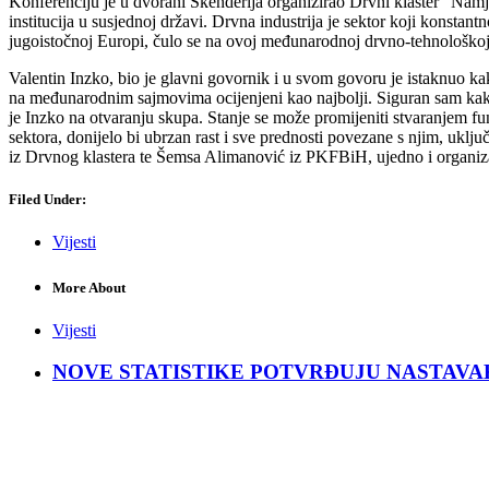
Konferenciju je u dvorani Skenderija organizirao Drvni klaster “Namj
institucija u susjednoj državi. Drvna industrija je sektor koji konstan
jugoistočnoj Europi, čulo se na ovoj međunarodnoj drvno-tehnološkoj
Valentin Inzko, bio je glavni govornik i u svom govoru je istaknuo ka
na međunarodnim sajmovima ocijenjeni kao najbolji. Siguran sam kako 
je Inzko na otvaranju skupa. Stanje se može promijeniti stvaranjem 
sektora, donijelo bi ubrzan rast i sve prednosti povezane s njim, uklju
iz Drvnog klastera te Šemsa Alimanović iz PKFBiH, ujedno i organizat
Filed Under:
Vijesti
More About
Vijesti
NOVE STATISTIKE POTVRĐUJU NASTAVAK KRIZ