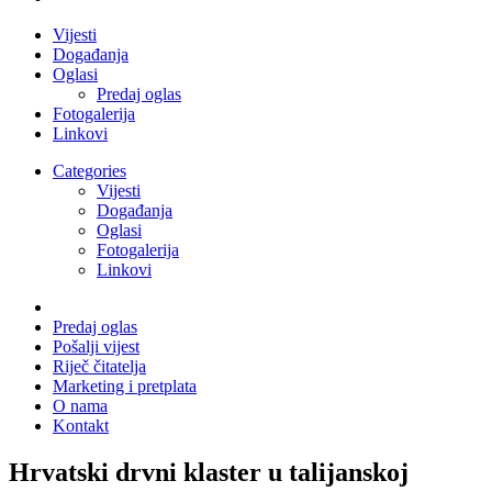
Vijesti
Događanja
Oglasi
Predaj oglas
Fotogalerija
Linkovi
Categories
Vijesti
Događanja
Oglasi
Fotogalerija
Linkovi
Predaj oglas
Pošalji vijest
Riječ čitatelja
Marketing i pretplata
O nama
Kontakt
Hrvatski drvni klaster u talijanskoj