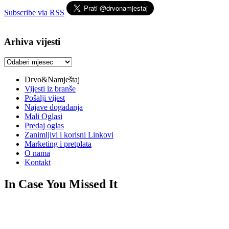
Subscribe via RSS
Arhiva vijesti
Arhiva
vijesti
Drvo&Namještaj
Vijesti iz branše
Pošalji vijest
Najave događanja
Mali Oglasi
Predaj oglas
Zanimljivi i korisni Linkovi
Marketing i pretplata
O nama
Kontakt
In Case You Missed It