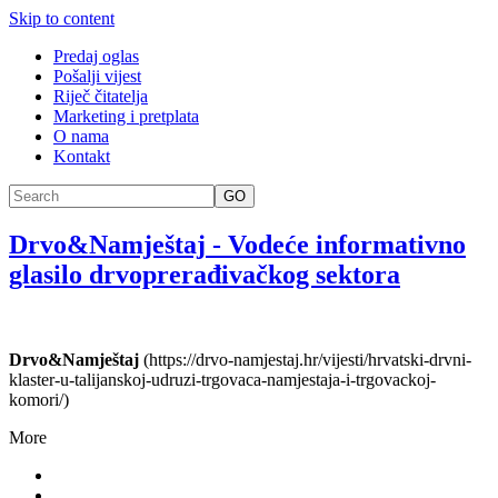
Skip to content
Predaj oglas
Pošalji vijest
Riječ čitatelja
Marketing i pretplata
O nama
Kontakt
GO
Drvo&Namještaj
-
Vodeće informativno
glasilo drvoprerađivačkog sektora
Drvo&Namještaj
(https://drvo-namjestaj.hr/vijesti/hrvatski-drvni-
klaster-u-talijanskoj-udruzi-trgovaca-namjestaja-i-trgovackoj-
komori/)
More