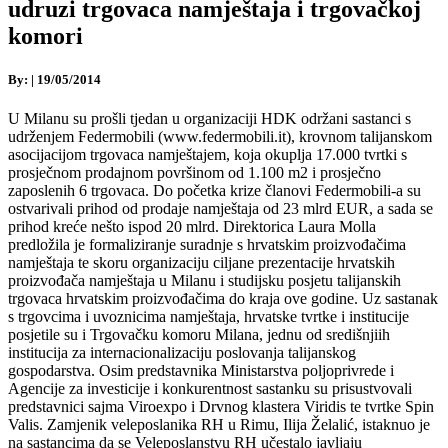
udruzi trgovaca namještaja i trgovačkoj
komori
By:
|
19/05/2014
U Milanu su prošli tjedan u organizaciji HDK održani sastanci s
udrženjem Federmobili (www.federmobili.it), krovnom talijanskom
asocijacijom trgovaca namještajem, koja okuplja 17.000 tvrtki s
prosječnom prodajnom površinom od 1.100 m2 i prosječno
zaposlenih 6 trgovaca. Do početka krize članovi Federmobili-a su
ostvarivali prihod od prodaje namještaja od 23 mlrd EUR, a sada se
prihod kreće nešto ispod 20 mlrd. Direktorica Laura Molla
predložila je formaliziranje suradnje s hrvatskim proizvođačima
namještaja te skoru organizaciju ciljane prezentacije hrvatskih
proizvođača namještaja u Milanu i studijsku posjetu talijanskih
trgovaca hrvatskim proizvođačima do kraja ove godine. Uz sastanak
s trgovcima i uvoznicima namještaja, hrvatske tvrtke i institucije
posjetile su i Trgovačku komoru Milana, jednu od središnjiih
institucija za internacionalizaciju poslovanja talijanskog
gospodarstva. Osim predstavnika Ministarstva poljoprivrede i
Agencije za investicije i konkurentnost sastanku su prisustvovali
predstavnici sajma Viroexpo i Drvnog klastera Viridis te tvrtke Spin
Valis. Zamjenik veleposlanika RH u Rimu, Ilija Želalić, istaknuo je
na sastancima da se Veleposlanstvu RH učestalo javljaju