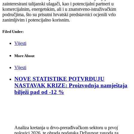
zainteresirani talijanski ulagači, kao i potencijalni partneri u
komercijalnim, energetskim, ali i u znanstveno-istraživačkim
područjima, što su prisutni hrvatski predstavnici ocjenili vrlo
zanimljivim i potencijalno korisnim.
Filed Under:
Vijesti
More About
Vijesti
NOVE STATISTIKE POTVRĐUJU
NASTAVAK KRIZE: Proizvodnja namještaja
bilježi pad od -12 %
Analiza kretanja u drvo-prerađivačkom sektoru u prvoj
polovici 2026. te obrada podataka Državnog zavoda za