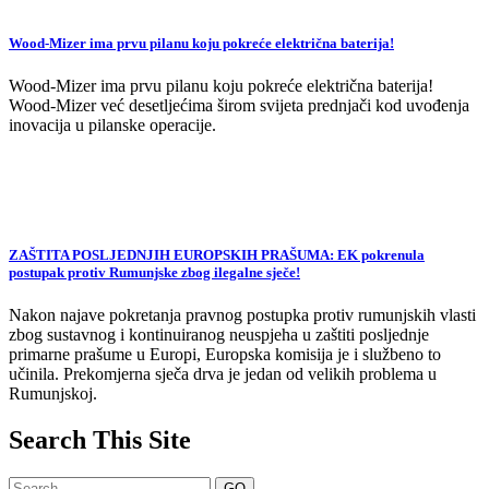
Wood-Mizer ima prvu pilanu koju pokreće električna baterija!
Wood-Mizer ima prvu pilanu koju pokreće električna baterija!
Wood-Mizer već desetljećima širom svijeta prednjači kod uvođenja
inovacija u pilanske operacije.
ZAŠTITA POSLJEDNJIH EUROPSKIH PRAŠUMA: EK pokrenula
postupak protiv Rumunjske zbog ilegalne sječe!
Nakon najave pokretanja pravnog postupka protiv rumunjskih vlasti
zbog sustavnog i kontinuiranog neuspjeha u zaštiti posljednje
primarne prašume u Europi, Europska komisija je i službeno to
učinila. Prekomjerna sječa drva je jedan od velikih problema u
Rumunjskoj.
Search This Site