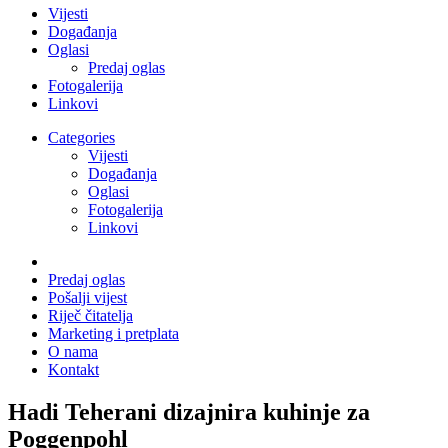
Vijesti
Događanja
Oglasi
Predaj oglas
Fotogalerija
Linkovi
Categories
Vijesti
Događanja
Oglasi
Fotogalerija
Linkovi
Predaj oglas
Pošalji vijest
Riječ čitatelja
Marketing i pretplata
O nama
Kontakt
Hadi Teherani dizajnira kuhinje za
Poggenpohl