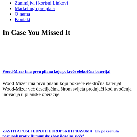
Zanimljivi i korisni Linkovi
Marketing i pretplata
O nama
Kontakt
In Case You Missed It
Wood-Mizer ima prvu pilanu koju pokreće električna baterija!
Wood-Mizer ima prvu pilanu koju pokreće električna baterija!
Wood-Mizer već desetljećima širom svijeta prednjači kod uvođenja
inovacija u pilanske operacije.
ZAŠTITA POSLJEDNJIH EUROPSKIH PRAŠUMA: EK pokrenula
postupak protiv Rumunjske zbog ilegalne sječe!