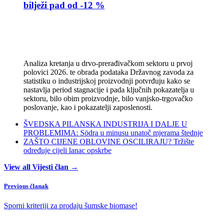
bilježi pad od -12 %
Analiza kretanja u drvo-prerađivačkom sektoru u prvoj
polovici 2026. te obrada podataka Državnog zavoda za
statistiku o industrijskoj proizvodnji potvrđuju kako se
nastavlja period stagnacije i pada ključnih pokazatelja u
sektoru, bilo obim proizvodnje, bilo vanjsko-trgovačko
poslovanje, kao i pokazatelji zaposlenosti.
ŠVEDSKA PILANSKA INDUSTRIJA I DALJE U
PROBLEMIMA: Södra u minusu unatoč mjerama štednje
ZAŠTO CIJENE OBLOVINE OSCILIRAJU? Tržište
određuje cijeli lanac opskrbe
View all Vijesti član →
Previous članak
Sporni kriteriji za prodaju šumske biomase!