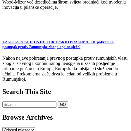
Wood-Mizer već desetljećima širom svijeta prednjači kod uvođenja
inovacija u pilanske operacije.
ZAŠTITA POSLJEDNJIH EUROPSKIH PRAŠUMA: EK pokrenula
postupak protiv Rumunjske zbog ilegalne sječe!
Nakon najave pokretanja pravnog postupka protiv rumunjskih vlasti
zbog sustavnog i kontinuiranog neuspjeha u zaštiti posljednje
primarne prašume u Europi, Europska komisija je i službeno to
učinila. Prekomjerna sječa drva je jedan od velikih problema u
Rumunjskoj.
Search This Site
Browse Archives
Browse