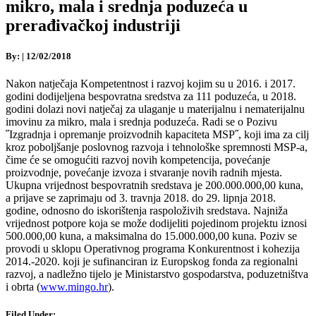
mikro, mala i srednja poduzeća u
prerađivačkoj industriji
By:
|
12/02/2018
Nakon natječaja Kompetentnost i razvoj kojim su u 2016. i 2017.
godini dodijeljena bespovratna sredstva za 111 poduzeća, u 2018.
godini dolazi novi natječaj za ulaganje u materijalnu i nematerijalnu
imovinu za mikro, mala i srednja poduzeća. Radi se o Pozivu
˝Izgradnja i opremanje proizvodnih kapaciteta MSP˝, koji ima za cilj
kroz poboljšanje poslovnog razvoja i tehnološke spremnosti MSP-a,
čime će se omogućiti razvoj novih kompetencija, povećanje
proizvodnje, povećanje izvoza i stvaranje novih radnih mjesta.
Ukupna vrijednost bespovratnih sredstava je 200.000.000,00 kuna,
a prijave se zaprimaju od 3. travnja 2018. do 29. lipnja 2018.
godine, odnosno do iskorištenja raspoloživih sredstava. Najniža
vrijednost potpore koja se može dodijeliti pojedinom projektu iznosi
500.000,00 kuna, a maksimalna do 15.000.000,00 kuna. Poziv se
provodi u sklopu Operativnog programa Konkurentnost i kohezija
2014.-2020. koji je sufinanciran iz Europskog fonda za regionalni
razvoj, a nadležno tijelo je Ministarstvo gospodarstva, poduzetništva
i obrta (
www.mingo.hr
).
Filed Under: