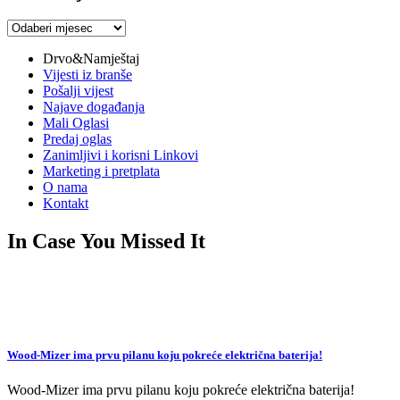
Arhiva
vijesti
Drvo&Namještaj
Vijesti iz branše
Pošalji vijest
Najave događanja
Mali Oglasi
Predaj oglas
Zanimljivi i korisni Linkovi
Marketing i pretplata
O nama
Kontakt
In Case You Missed It
Wood-Mizer ima prvu pilanu koju pokreće električna baterija!
Wood-Mizer ima prvu pilanu koju pokreće električna baterija!