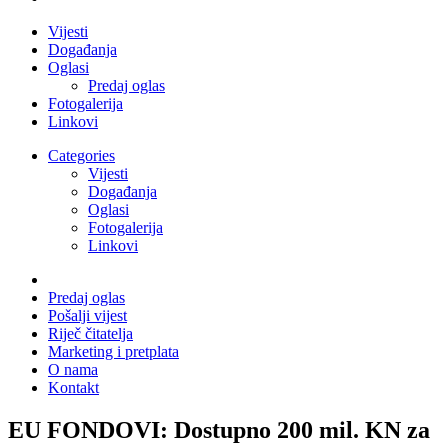
Vijesti
Događanja
Oglasi
Predaj oglas
Fotogalerija
Linkovi
Categories
Vijesti
Događanja
Oglasi
Fotogalerija
Linkovi
Predaj oglas
Pošalji vijest
Riječ čitatelja
Marketing i pretplata
O nama
Kontakt
EU FONDOVI: Dostupno 200 mil. KN za