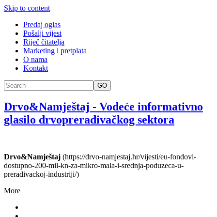
Skip to content
Predaj oglas
Pošalji vijest
Riječ čitatelja
Marketing i pretplata
O nama
Kontakt
GO
Drvo&Namještaj
-
Vodeće informativno
glasilo drvoprerađivačkog sektora
Drvo&Namještaj
(https://drvo-namjestaj.hr/vijesti/eu-fondovi-
dostupno-200-mil-kn-za-mikro-mala-i-srednja-poduzeca-u-
preradivackoj-industriji/)
More