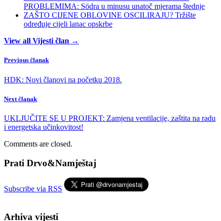
PROBLEMIMA: Södra u minusu unatoč mjerama štednje
ZAŠTO CIJENE OBLOVINE OSCILIRAJU? Tržište
određuje cijeli lanac opskrbe
View all Vijesti član →
Previous članak
HDK: Novi članovi na početku 2018.
Next članak
UKLJUČITE SE U PROJEKT: Zamjena ventilacije, zaštita na radu
i energetska učinkovitost!
Comments are closed.
Prati Drvo&Namještaj
Subscribe via RSS
Arhiva vijesti