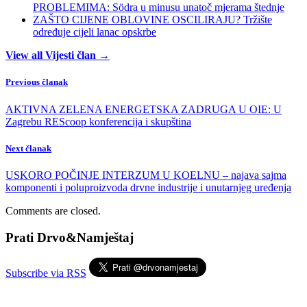
PROBLEMIMA: Södra u minusu unatoč mjerama štednje
ZAŠTO CIJENE OBLOVINE OSCILIRAJU? Tržište
određuje cijeli lanac opskrbe
View all Vijesti član →
Previous članak
AKTIVNA ZELENA ENERGETSKA ZADRUGA U OIE: U
Zagrebu REScoop konferencija i skupština
Next članak
USKORO POČINJE INTERZUM U KOELNU – najava sajma
komponenti i poluproizvoda drvne industrije i unutarnjeg uređenja
Comments are closed.
Prati Drvo&Namještaj
Subscribe via RSS