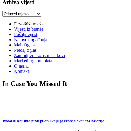
Arhiva vijesti
Arhiva
vijesti
Drvo&Namještaj
Vijesti iz branše
Pošalji vijest
Najave događanja
Mali Oglasi
Predaj oglas
Zanimljivi i korisni Linkovi
Marketing i pretplata
O nama
Kontakt
In Case You Missed It
Wood-Mizer ima prvu pilanu koju pokreće električna baterija!