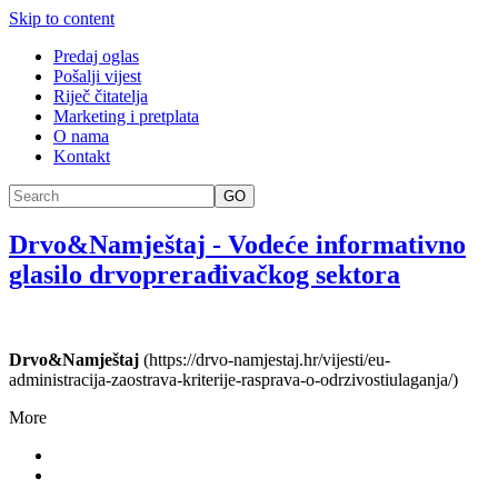
Skip to content
Predaj oglas
Pošalji vijest
Riječ čitatelja
Marketing i pretplata
O nama
Kontakt
GO
Drvo&Namještaj
-
Vodeće informativno
glasilo drvoprerađivačkog sektora
Drvo&Namještaj
(https://drvo-namjestaj.hr/vijesti/eu-
administracija-zaostrava-kriterije-rasprava-o-odrzivostiulaganja/)
More