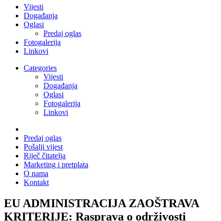
Vijesti
Događanja
Oglasi
Predaj oglas
Fotogalerija
Linkovi
Categories
Vijesti
Događanja
Oglasi
Fotogalerija
Linkovi
Predaj oglas
Pošalji vijest
Riječ čitatelja
Marketing i pretplata
O nama
Kontakt
EU ADMINISTRACIJA ZAOŠTRAVA
KRITERIJE: Rasprava o održivosti