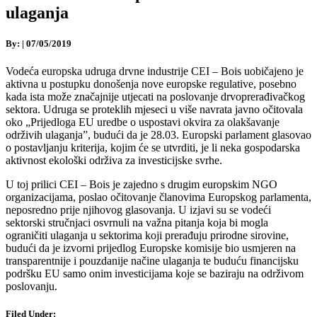
ulaganja
By:
|
07/05/2019
Vodeća europska udruga drvne industrije CEI – Bois uobičajeno je
aktivna u postupku donošenja nove europske regulative, posebno
kada ista može značajnije utjecati na poslovanje drvoprerađivačkog
sektora. Udruga se proteklih mjeseci u više navrata javno očitovala
oko „Prijedloga EU uredbe o uspostavi okvira za olakšavanje
održivih ulaganja”, budući da je 28.03. Europski parlament glasovao
o postavljanju kriterija, kojim će se utvrditi, je li neka gospodarska
aktivnost ekološki održiva za investicijske svrhe.
U toj prilici CEI – Bois je zajedno s drugim europskim NGO
organizacijama, poslao očitovanje članovima Europskog parlamenta,
neposredno prije njihovog glasovanja. U izjavi su se vodeći
sektorski stručnjaci osvrnuli na važna pitanja koja bi mogla
ograničiti ulaganja u sektorima koji prerađuju prirodne sirovine,
budući da je izvorni prijedlog Europske komisije bio usmjeren na
transparentnije i pouzdanije načine ulaganja te buduću financijsku
podršku EU samo onim investicijama koje se baziraju na održivom
poslovanju.
Filed Under: