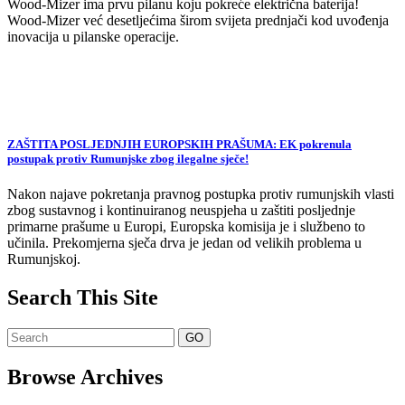
Wood-Mizer ima prvu pilanu koju pokreće električna baterija!
Wood-Mizer već desetljećima širom svijeta prednjači kod uvođenja
inovacija u pilanske operacije.
ZAŠTITA POSLJEDNJIH EUROPSKIH PRAŠUMA: EK pokrenula
postupak protiv Rumunjske zbog ilegalne sječe!
Nakon najave pokretanja pravnog postupka protiv rumunjskih vlasti
zbog sustavnog i kontinuiranog neuspjeha u zaštiti posljednje
primarne prašume u Europi, Europska komisija je i službeno to
učinila. Prekomjerna sječa drva je jedan od velikih problema u
Rumunjskoj.
Search This Site
Browse Archives