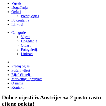
Vijesti
Događanja
Oglasi
Predaj oglas
Fotogalerija
Linkovi
Categories
Vijesti
Događanja
Oglasi
Fotogalerija
Linkovi
Predaj oglas
Pošalji vijest
Riječ čitatelja
Marketing i pretplata
O nama
Kontakt
Dobre vijesti iz Austrije: za 2 posto rastu
cijene peleta!