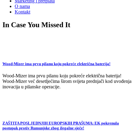
Marketing i pretplata
O nama
Kontakt
In Case You Missed It
Wood-Mizer ima prvu pilanu koju pokreće električna baterija!
Wood-Mizer ima prvu pilanu koju pokreće električna baterija!
Wood-Mizer već desetljećima širom svijeta prednjači kod uvođenja
inovacija u pilanske operacije.
ZAŠTITA POSLJEDNJIH EUROPSKIH PRAŠUMA: EK pokrenula
postupak protiv Rumunjske zbog ilegalne sječe!