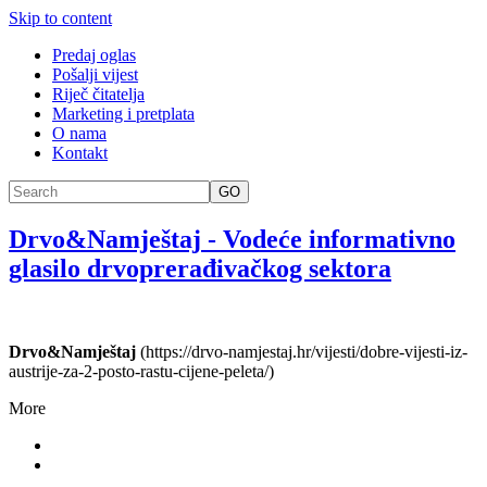
Skip to content
Predaj oglas
Pošalji vijest
Riječ čitatelja
Marketing i pretplata
O nama
Kontakt
GO
Drvo&Namještaj
-
Vodeće informativno
glasilo drvoprerađivačkog sektora
Drvo&Namještaj
(https://drvo-namjestaj.hr/vijesti/dobre-vijesti-iz-
austrije-za-2-posto-rastu-cijene-peleta/)
More