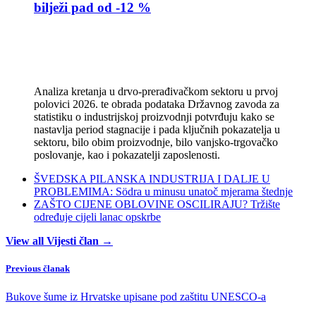
bilježi pad od -12 %
Analiza kretanja u drvo-prerađivačkom sektoru u prvoj
polovici 2026. te obrada podataka Državnog zavoda za
statistiku o industrijskoj proizvodnji potvrđuju kako se
nastavlja period stagnacije i pada ključnih pokazatelja u
sektoru, bilo obim proizvodnje, bilo vanjsko-trgovačko
poslovanje, kao i pokazatelji zaposlenosti.
ŠVEDSKA PILANSKA INDUSTRIJA I DALJE U
PROBLEMIMA: Södra u minusu unatoč mjerama štednje
ZAŠTO CIJENE OBLOVINE OSCILIRAJU? Tržište
određuje cijeli lanac opskrbe
View all Vijesti član →
Previous članak
Bukove šume iz Hrvatske upisane pod zaštitu UNESCO-a