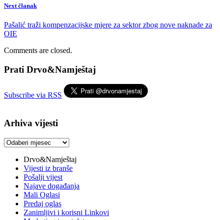
Next članak
Pašalić traži kompenzacijske mjere za sektor zbog nove naknade za
OIE
Comments are closed.
Prati Drvo&Namještaj
Subscribe via RSS
Arhiva vijesti
Arhiva
vijesti
Drvo&Namještaj
Vijesti iz branše
Pošalji vijest
Najave događanja
Mali Oglasi
Predaj oglas
Zanimljivi i korisni Linkovi