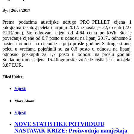
By:
|
26/07/2017
Prema podacima austrijske udruge PRO_PELLET cijena 1
kilograma rasutog peleta u srpnju 2017. iznosila je 22,7 centi (227
EUR/tona), što odgovara cijeni od 4,64 centa po kWh, što je
povećanje cijene od 0,7 posto u odnosu na lipanj 2017., odnosno 2
posto u odnosu na cijenu iz srpnja prošle godine. S druge strane,
peleti u vrećama pojeftinili su za 0,6 posto u odnosu na lipanj,
odnosno poskupili za 1,7 posto u odnosu na prošlu godinu.
Sukladno tome, cijena 15-kilogramske vreće iznosila je u prosjeku
3,87 EUR.
Filed Under:
Vijesti
More About
Vijesti
NOVE STATISTIKE POTVRĐUJU
NASTAVAK KRIZE: Proizvodnja namještaja